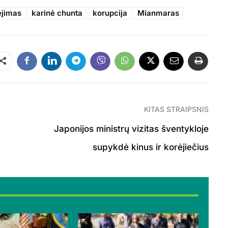
ėjimas
karinė chunta
korupcija
Mianmaras
Dalintis
KITAS STRAIPSNIS
Japonijos ministrų vizitas šventykloje
supykdė kinus ir korėjiečius