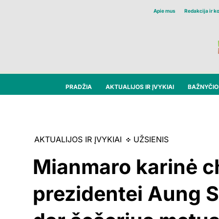
Apie mus
Redakcija ir k
PRADŽIA
AKTUALIJOS IR ĮVYKIAI
BAŽNYČIOS
AKTUALIJOS IR ĮVYKIAI
UŽSIENIS
Mianmaro karinė c
prezidentei Aung S