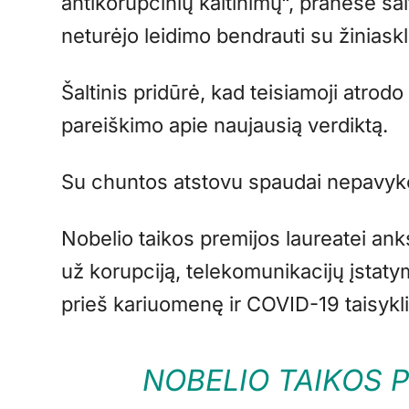
antikorupcinių kaltinimų“, pranešė šal
neturėjo leidimo bendrauti su žiniaskl
Šaltinis pridūrė, kad teisiamoji atrodo
pareiškimo apie naujausią verdiktą.
Su chuntos atstovu spaudai nepavyko
Nobelio taikos premijos laureatei anks
už korupciją, telekomunikacijų įstat
prieš kariuomenę ir COVID-19 taisykl
NOBELIO TAIKOS 