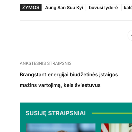
ŽYMOS
Aung San Suu Kyi
buvusi lyderė
kal
ANKSTESNIS STRAIPSNIS
Brangstant energijai biudžetinės įstaigos
mažins vartojimą, keis šviestuvus
SUSIJĘ STRAIPSNIAI