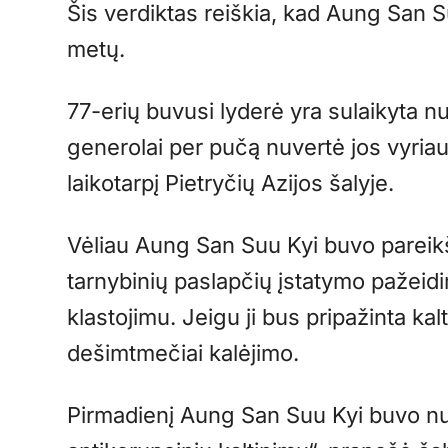
Šis verdiktas reiškia, kad Aung San Su
metų.
77-erių buvusi lyderė yra sulaikyta n
generolai per pučą nuvertė jos vyria
laikotarpį Pietryčių Azijos šalyje.
Vėliau Aung San Suu Kyi buvo pareikšti
tarnybinių paslapčių įstatymo pažeidim
klastojimu. Jeigu ji bus pripažinta kalt
dešimtmečiai kalėjimo.
Pirmadienį Aung San Suu Kyi buvo nut