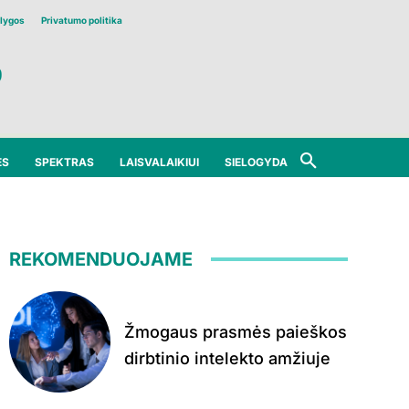
lygos
Privatumo politika
ĖS
SPEKTRAS
LAISVALAIKIUI
SIELOGYDA
REKOMENDUOJAME
Žmogaus prasmės paieškos
dirbtinio intelekto amžiuje