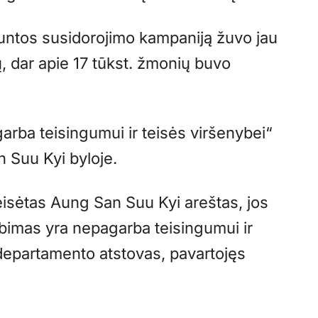
untos susidorojimo kampaniją žuvo jau
ų, dar apie 17 tūkst. žmonių buvo
arba teisingumui ir teisės viršenybei“
 Suu Kyi byloje.
eisėtas Aung San Suu Kyi areštas, jos
lbimas yra nepagarba teisingumui ir
 departamento atstovas, pavartojęs