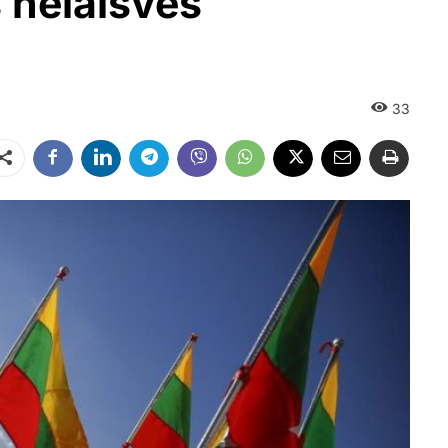
 nelaisvės
33
Dalintis