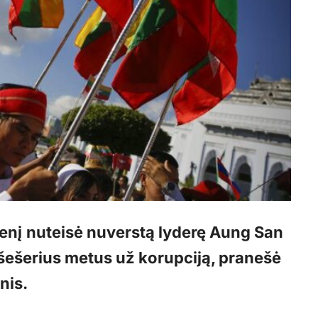
enį
nuteisė nuverstą lyderę Aung San
 šešerius metus už korupciją, pranešė
nis.