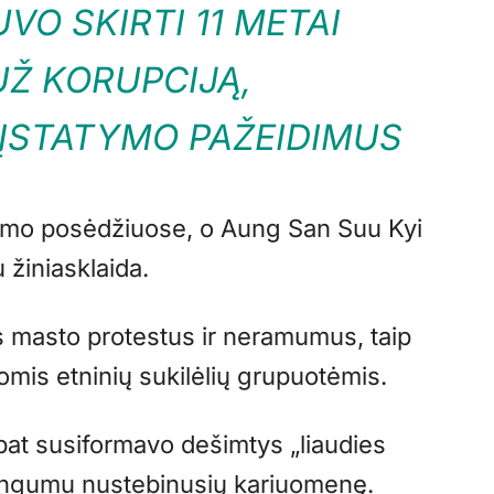
VO SKIRTI 11 METAI
UŽ KORUPCIJĄ,
ĮSTATYMO PAŽEIDIMUS
ismo posėdžiuose, o Aung San Suu Kyi
žiniasklaida.
 masto protestus ir neramumus, taip
iomis etninių sukilėlių grupuotėmis.
 pat susiformavo dešimtys „liaudies
ingumu nustebinusių kariuomenę.