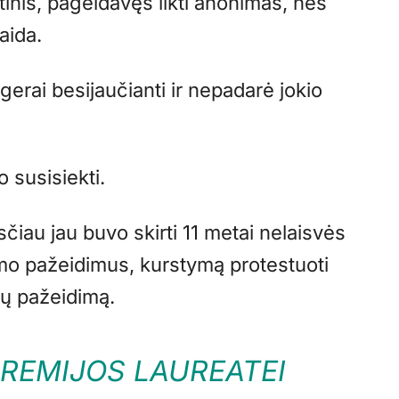
tinis, pageidavęs likti anonimas, nes
aida.
 gerai besijaučianti ir nepadarė jokio
 susisiekti.
čiau jau buvo skirti 11 metai nelaisvės
ymo pažeidimus, kurstymą protestuoti
ių pažeidimą.
PREMIJOS LAUREATEI