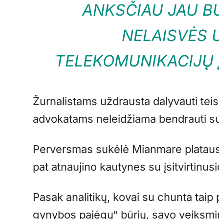
ANKSČIAU JAU BU
NELAISVĖS 
TELEKOMUNIKACIJŲ 
Žurnalistams uždrausta dalyvauti te
advokatams neleidžiama bendrauti su 
Perversmas sukėlė Mianmare plataus
pat atnaujino kautynes su įsitvirtinus
Pasak analitikų, kovai su chunta taip
gynybos pajėgų“ būrių, savo veiksm