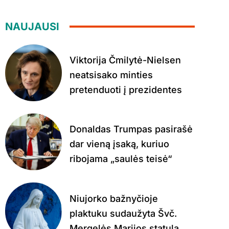
NAUJAUSI
Viktorija Čmilytė-Nielsen
neatsisako minties
pretenduoti į prezidentes
Donaldas Trumpas pasirašė
dar vieną įsaką, kuriuo
ribojama „saulės teisė“
Niujorko bažnyčioje
plaktuku sudaužyta Švč.
Mergelės Marijos statula