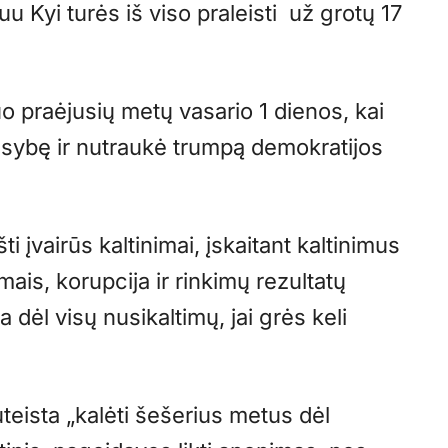
u Kyi turės iš viso praleisti už grotų 17
uo praėjusių metų vasario 1 dienos, kai
usybę ir nutraukė trumpą demokratijos
 įvairūs kaltinimai, įskaitant kaltinimus
ais, korupcija ir rinkimų rezultatų
a dėl visų nusikaltimų, jai grės keli
eista „kalėti šešerius metus dėl