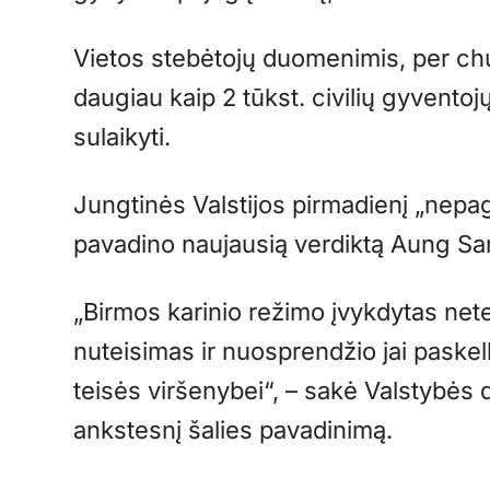
Vietos stebėtojų duomenimis, per ch
daugiau kaip 2 tūkst. civilių gyventoj
sulaikyti.
Jungtinės Valstijos pirmadienį „nepag
pavadino naujausią verdiktą Aung San
„Birmos karinio režimo įvykdytas net
nuteisimas ir nuosprendžio jai paske
teisės viršenybei“, – sakė Valstybės
ankstesnį šalies pavadinimą.