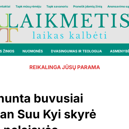
ontaktai
Tapk mūsų rėmėju
Tapk savanoriu
Pranešk įdomią žinią
Anonsavimo są
 ŽINIOS
NUOMONĖS
DVASINGUMAS IR TEOLOGIJA
ASMENYB
REIKALINGA JŪSŲ PARAMA
hunta buvusiai
an Suu Kyi skyrė