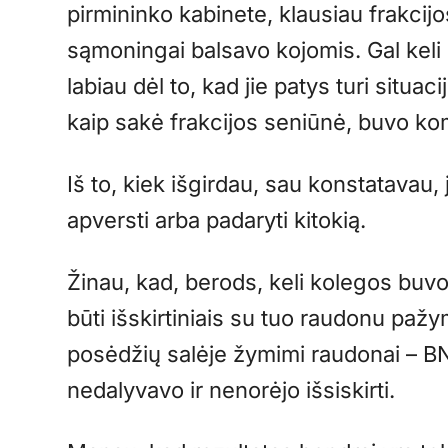
pirmininko kabinete, klausiau frakcijo
sąmoningai balsavo kojomis. Gal keli 
labiau dėl to, kad jie patys turi situac
kaip sakė frakcijos seniūnė, buvo k
Iš to, kiek išgirdau, sau konstatavau,
apversti arba padaryti kitokią.
Žinau, kad, berods, keli kolegos bu
būti išskirtiniais su tuo raudonu pažy
posėdžių salėje žymimi raudonai – BNS
nedalyvavo ir nenorėjo išsiskirti.