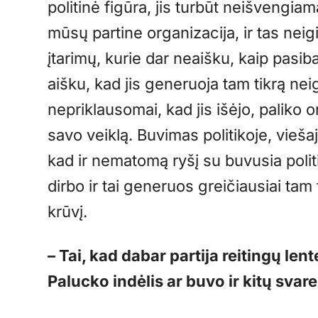
politinė figūra, jis turbūt neišvengi
mūsų partine organizacija, ir tas neig
įtarimų, kurie dar neaišku, kaip pasi
aišku, kad jis generuoja tam tikrą nei
nepriklausomai, kad jis išėjo, paliko 
savo veiklą. Buvimas politikoje, vieš
kad ir nematomą ryšį su buvusia polit
dirbo ir tai generuos greičiausiai ta
krūvį.
– Tai, kad dabar partija reitingų lent
Palucko indėlis ar buvo ir kitų svar