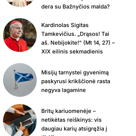
dera su Bažnyčios malda?
Kardinolas Sigitas
Tamkevičius. „Drąsos! Tai
aš. Nebijokite!“ (Mt 14, 27) –
XIX eilinis sekmadienis
Misijų tarnystei gyvenimą
paskyrusi krikščionė rasta
negyva lagamine
Britų kariuomenėje –
netikėtas reiškinys: vis
daugiau karių atsigręžia į