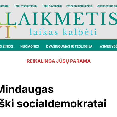
ontaktai
Tapk mūsų rėmėju
Tapk savanoriu
Pranešk įdomią žinią
Anonsavimo są
 ŽINIOS
NUOMONĖS
DVASINGUMAS IR TEOLOGIJA
ASMENYB
REIKALINGA JŪSŲ PARAMA
 Mindaugas
iški socialdemokratai