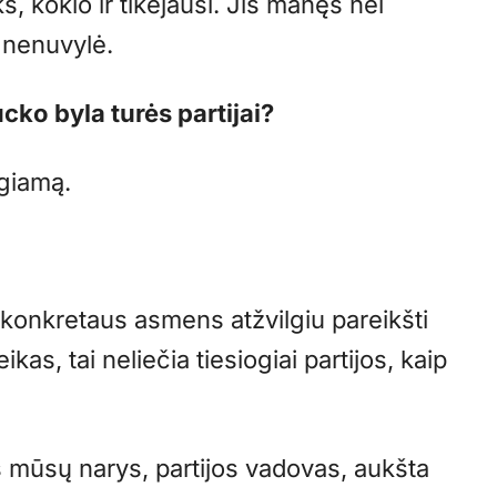
, kokio ir tikėjausi. Jis manęs nei
 nenuvylė.
ucko byla turės partijai?
igiamą.
, konkretaus asmens atžvilgiu pareikšti
kas, tai neliečia tiesiogiai partijos, kaip
 mūsų narys, partijos vadovas, aukšta