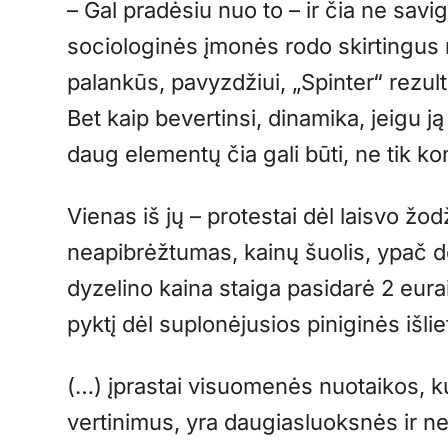
– Gal pradėsiu nuo to – ir čia ne savi
sociologinės įmonės rodo skirtingus 
palankūs, pavyzdžiui, „Spinter“ rezu
Bet kaip bevertinsi, dinamika, jeigu j
daug elementų čia gali būti, ne tik ko
Vienas iš jų – protestai dėl laisvo žo
neapibrėžtumas, kainų šuolis, ypač 
dyzelino kaina staiga pasidarė 2 eurai
pyktį dėl suplonėjusios piniginės išliet
(…) įprastai visuomenės nuotaikos, kur
vertinimus, yra daugiasluoksnės ir net