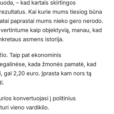
guoda, – kad kartais skirtingos
rezultatus. Kai kurie mums tiesiog būna
ltatai paprastai mums nieko gero nerodo.
ą vertintume kaip objektyvią, manau, kad
nkretaus asmens istorija.
džio. Taip pat ekonominis
degalinėse, kada žmonės pamatė, kad
, gal 2,20 euro. Įprasta kam nors tą
i.
ios konvertuojasi į politinius
uri vieno vardiklio.