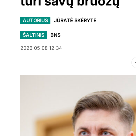
turi savų bruožų
AUTORIUS
JŪRATĖ SKĖRYTĖ
ŠALTINIS
BNS
2026 05 08 12:34