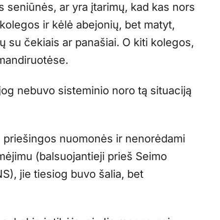
s seniūnės, ar yra įtarimų, kad kas nors
kolegos ir kėlė abejonių, bet matyt,
ijų su čekiais ar panašiai. O kiti kolegos,
omandiruotėse.
 jog nebuvo sisteminio noro tą situaciją
vo priešingos nuomonės ir nenorėdami
mėjimu (balsuojantieji prieš Seimo
), jie tiesiog buvo šalia, bet