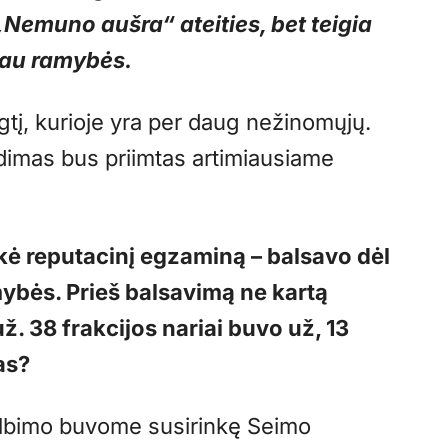
„Nemuno aušra“ ateities, bet teigia
giau ramybės.
ygtį, kurioje yra per daug nežinomųjų.
ndimas bus priimtas artimiausiame
ikė reputacinį egzaminą – balsavo dėl
mybės. Prieš balsavimą ne kartą
ž. 38 frakcijos nariai buvo už, 13
as?
kelbimo buvome susirinkę Seimo