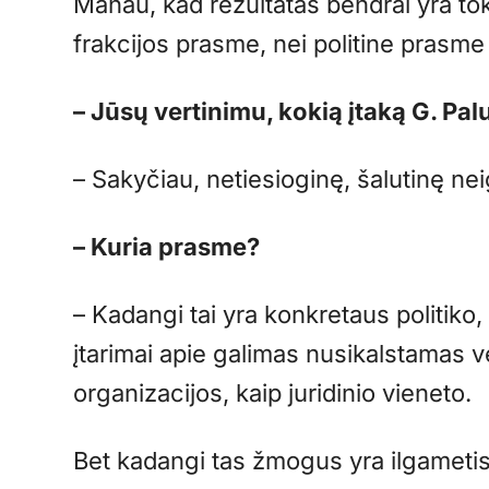
Manau, kad rezultatas bendrai yra toks
frakcijos prasme, nei politine prasme
– Jūsų vertinimu, kokią įtaką G. Pal
– Sakyčiau, netiesioginę, šalutinę ne
– Kuria prasme?
– Kadangi tai yra konkretaus politiko
įtarimai apie galimas nusikalstamas vei
organizacijos, kaip juridinio vieneto.
Bet kadangi tas žmogus yra ilgametis