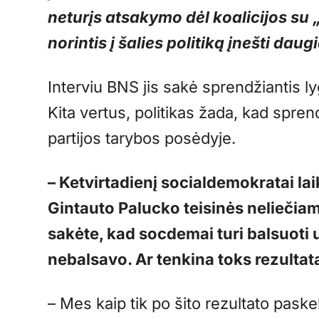
neturįs atsakymo dėl koalicijos su 
norintis į šalies politiką įnešti dau
Interviu BNS jis sakė sprendžiantis l
Kita vertus, politikas žada, kad spre
partijos tarybos posėdyje.
– Ketvirtadienį socialdemokratai la
Gintauto Palucko teisinės neliečia
sakėte, kad socdemai turi balsuoti u
nebalsavo. Ar tenkina toks rezultat
– Mes kaip tik po šito rezultato pas