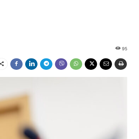
95
Dalintis