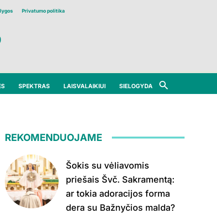
lygos
Privatumo politika
ĖS
SPEKTRAS
LAISVALAIKIUI
SIELOGYDA
REKOMENDUOJAME
Šokis su vėliavomis
priešais Švč. Sakramentą:
ar tokia adoracijos forma
dera su Bažnyčios malda?