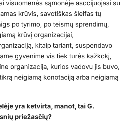
amai visuomenės sąmonėje asocijuojasi su
iamas krūvis, savotiškas šleifas tų
baigs po tyrimo, po teismų sprendimų,
giamą krūvį organizacijai,
organizaciją, kitaip tariant, suspendavo
ajame gyvenime vis tiek turės kažkokį,
ine organizacija, kurios vadovu jis buvo,
m tikrą neigiamą konotaciją arba neigiamą
elėje yra ketvirta, manot, tai G.
esnių priežasčių?