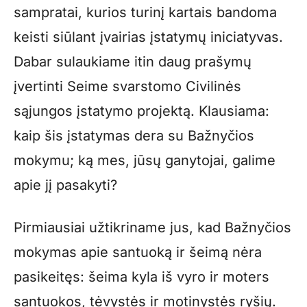
sampratai, kurios turinį kartais bandoma
keisti siūlant įvairias įstatymų iniciatyvas.
Dabar sulaukiame itin daug prašymų
įvertinti Seime svarstomo Civilinės
sąjungos įstatymo projektą. Klausiama:
kaip šis įstatymas dera su Bažnyčios
mokymu; ką mes, jūsų ganytojai, galime
apie jį pasakyti?
Pirmiausiai užtikriname jus, kad Bažnyčios
mokymas apie santuoką ir šeimą nėra
pasikeitęs: šeima kyla iš vyro ir moters
santuokos, tėvystės ir motinystės ryšių.