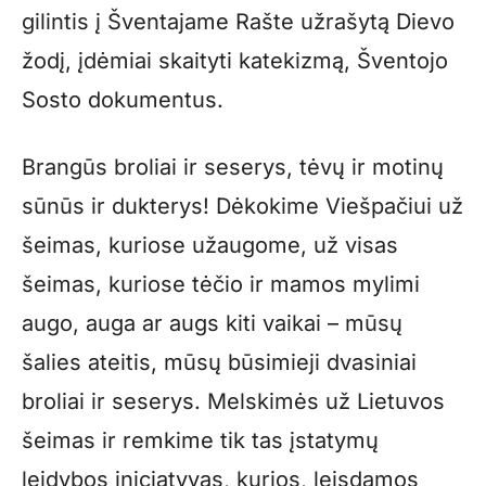
gilintis į Šventajame Rašte užrašytą Dievo
žodį, įdėmiai skaityti katekizmą, Šventojo
Sosto dokumentus.
Brangūs broliai ir seserys, tėvų ir motinų
sūnūs ir dukterys! Dėkokime Viešpačiui už
šeimas, kuriose užaugome, už visas
šeimas, kuriose tėčio ir mamos mylimi
augo, auga ar augs kiti vaikai – mūsų
šalies ateitis, mūsų būsimieji dvasiniai
broliai ir seserys. Melskimės už Lietuvos
šeimas ir remkime tik tas įstatymų
leidybos iniciatyvas, kurios, leisdamos