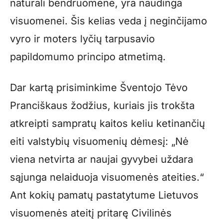
natūrali bendruomenė, yra naudinga
visuomenei. Šis kelias veda į neginčijamo
vyro ir moters lyčių tarpusavio
papildomumo principo atmetimą.
Dar kartą prisiminkime Šventojo Tėvo
Pranciškaus žodžius, kuriais jis trokšta
atkreipti sampratų kaitos keliu ketinančių
eiti valstybių visuomenių dėmesį: „Nė
viena netvirta ar naujai gyvybei uždara
sąjunga nelaiduoja visuomenės ateities.“
Ant kokių pamatų pastatytume Lietuvos
visuomenės ateitį pritarę Civilinės