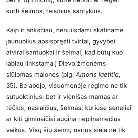
bet ir tų žmonių, kurie nenori ar negali
kurti šeimos, teisinius santykius.
Kaip ir anksčiau, nenuilsdami skatiname
jaunuolius apsispręsti tvirtai, gyvybei
atvirai santuokai ir šeimai, kad būtų kuo
labiau linkstama į Dievo žmonėms
siūlomas malones (plg.
Amoris laetitia
,
35). Be abejo, visuomenėje regime ne tik
sutuoktinius, bet ir vienišas mamas ar
tėčius, našlaičius, šeimas, kuriose seneliai
ar kiti giminaičiai augina nepilnamečius
vaikus. Visų šių šeimų narius sieja ne tik