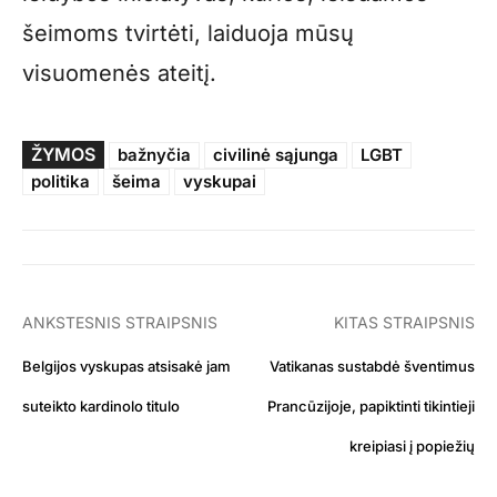
šeimoms tvirtėti, laiduoja mūsų
visuomenės ateitį.
ŽYMOS
bažnyčia
civilinė sąjunga
LGBT
politika
šeima
vyskupai
ANKSTESNIS STRAIPSNIS
KITAS STRAIPSNIS
Belgijos vyskupas atsisakė jam
Vatikanas sustabdė šventimus
suteikto kardinolo titulo
Prancūzijoje, papiktinti tikintieji
kreipiasi į popiežių