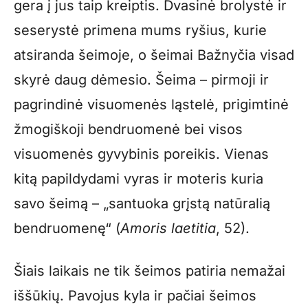
gera į jus taip kreiptis. Dvasinė brolystė ir
seserystė primena mums ryšius, kurie
atsiranda šeimoje, o šeimai Bažnyčia visad
skyrė daug dėmesio. Šeima – pirmoji ir
pagrindinė visuomenės ląstelė, prigimtinė
žmogiškoji bendruomenė bei visos
visuomenės gyvybinis poreikis. Vienas
kitą papildydami vyras ir moteris kuria
savo šeimą – „santuoka grįstą natūralią
bendruomenę“ (
Amoris laetitia
, 52).
Šiais laikais ne tik šeimos patiria nemažai
iššūkių. Pavojus kyla ir pačiai šeimos