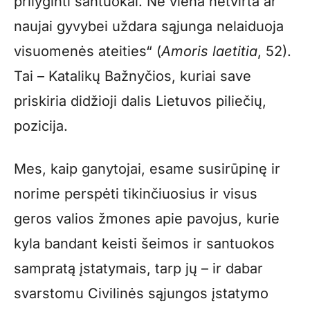
prilyginti santuokai. Nė viena netvirta ar
naujai gyvybei uždara sąjunga nelaiduoja
visuomenės ateities“ (
Amoris laetitia
, 52).
Tai – Katalikų Bažnyčios, kuriai save
priskiria didžioji dalis Lietuvos piliečių,
pozicija.
Mes, kaip ganytojai, esame susirūpinę ir
norime perspėti tikinčiuosius ir visus
geros valios žmones apie pavojus, kurie
kyla bandant keisti šeimos ir santuokos
sampratą įstatymais, tarp jų – ir dabar
svarstomu Civilinės sąjungos įstatymo