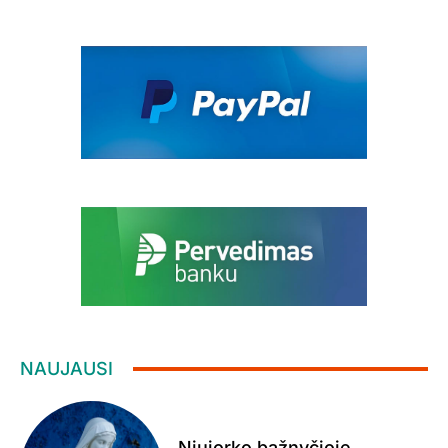
NAUJAUSI
Niujorko bažnyčioje