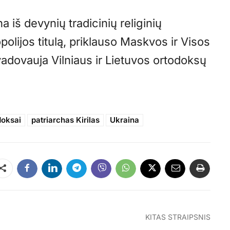
 iš devynių tradicinių religinių
olijos titulą, priklauso Maskvos ir Visos
adovauja Vilniaus ir Lietuvos ortodoksų
doksai
patriarchas Kirilas
Ukraina
Dalintis
KITAS STRAIPSNIS