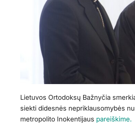
Lietuvos Ortodoksų Bažnyčia smerkia 
siekti didesnės nepriklausomybės nuo
metropolito Inokentijaus
pareiškime.