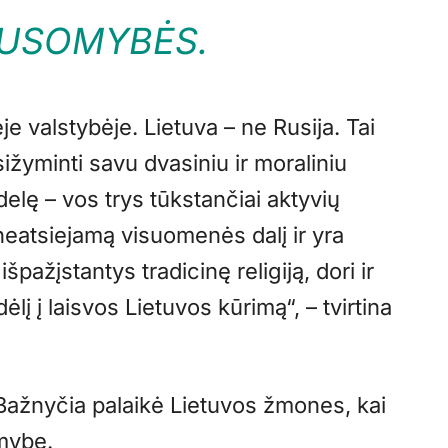
AUSOMYBĖS.
 valstybėje. Lietuva – ne Rusija. Tai
sižyminti savu dvasiniu ir moraliniu
elę – vos trys tūkstančiai aktyvių
 neatsiejamą visuomenės dalį ir yra
 išpažįstantys tradicinę religiją, dori ir
į į laisvos Lietuvos kūrimą“, – tvirtina
Bažnyčia palaikė Lietuvos žmones, kai
mybę.