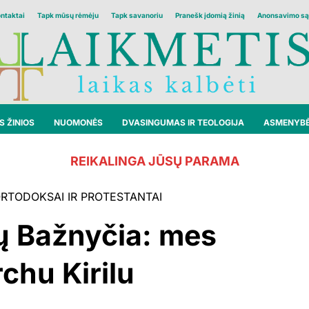
ontaktai
Tapk mūsų rėmėju
Tapk savanoriu
Pranešk įdomią žinią
Anonsavimo są
 ŽINIOS
NUOMONĖS
DVASINGUMAS IR TEOLOGIJA
ASMENYB
REIKALINGA JŪSŲ PARAMA
RTODOKSAI IR PROTESTANTAI
ų Bažnyčia: mes
rchu Kirilu