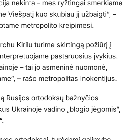
cija nekinta – mes ryžtingai smerkiame
e Viešpatį kuo skubiau jį užbaigti“, –
lbtame metropolito kreipimesi.
chu Kirilu turime skirtingą požiūrį į
 interpretuojame pastaruosius įvykius.
ainoje – tai jo asmeninė nuomonė,
me“, – rašo metropolitas Inokentijus.
ą Rusijos ortodoksų bažnyčios
kus Ukrainoje vadino „blogio jėgomis“,
“.
tuvos ortodoksai, turėdami galimybę