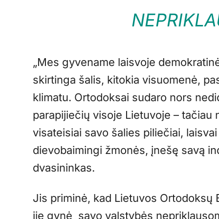
NEPRIKL
„Mes gyvename laisvoje demokratinėje
skirtinga šalis, kitokia visuomenė, pa
klimatu. Ortodoksai sudaro nors nedid
parapijiečių visoje Lietuvoje – tačiau
visateisiai savo šalies piliečiai, laisvai
dievobaimingi žmonės, įnešę savą indėl
dvasininkas.
Jis priminė, kad Lietuvos Ortodoksų 
jie gynė savo valstybės nepriklauso