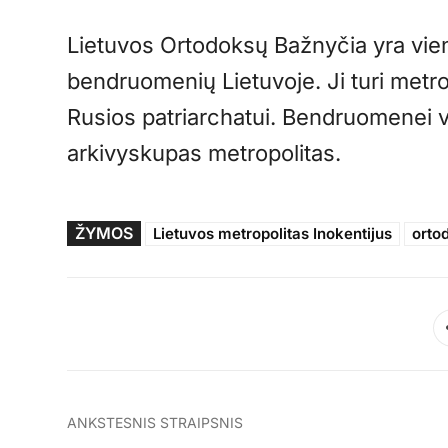
Lietuvos Ortodoksų Bažnyčia yra viena
bendruomenių Lietuvoje. Ji turi metrop
Rusios patriarchatui. Bendruomenei v
arkivyskupas metropolitas.
ŽYMOS
Lietuvos metropolitas Inokentijus
orto
ANKSTESNIS STRAIPSNIS