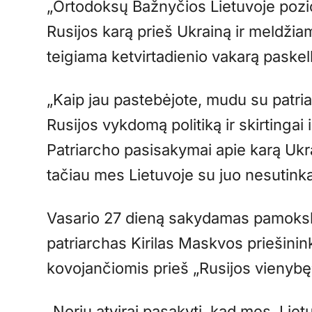
„Ortodoksų Bažnyčios Lietuvoje pozi
Rusijos karą prieš Ukrainą ir meldžiam
teigiama ketvirtadienio vakarą paske
„Kaip jau pastebėjote, mudu su patriar
Rusijos vykdomą politiką ir skirtingai
Patriarcho pasisakymai apie karą Ukr
tačiau mes Lietuvoje su juo nesutinka
Vasario 27 dieną sakydamas pamoksl
patriarchas Kirilas Maskvos priešinin
kovojančiomis prieš „Rusijos vienybę
„Noriu atvirai pasakyti, kad mes, Lie