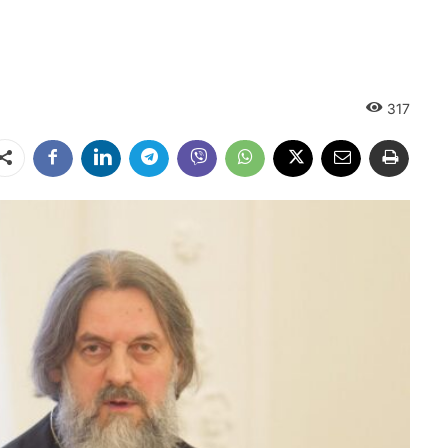
317
Dalintis