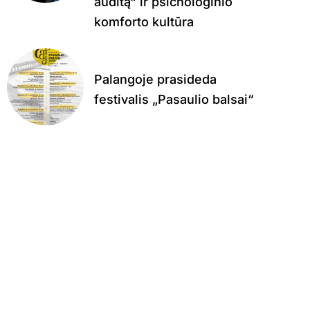
auditą“ ir psichologinio
komforto kultūra
Palangoje prasideda
festivalis „Pasaulio balsai“