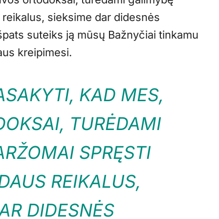
reikalus, sieksime dar didesnės
špats suteiks ją mūsų Bažnyčiai tinkamu
aus kreipimesi.
ASAKYTI, KAD MES,
DOKSAI, TURĖDAMI
ARŽOMAI SPRĘSTI
DAUS REIKALUS,
DAR DIDESNĖS