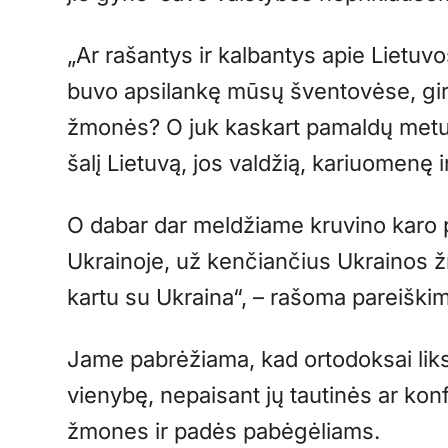
„Ar rašantys ir kalbantys apie Lietuvo
buvo apsilankę mūsų šventovėse, gird
žmonės? O juk kaskart pamaldų met
šalį Lietuvą, jos valdžią, kariuomenę 
O dabar dar meldžiame kruvino karo p
Ukrainoje, už kenčiančius Ukrainos
kartu su Ukraina“, – rašoma pareiški
Jame pabrėžiama, kad ortodoksai liks
vienybę, nepaisant jų tautinės ar ko
žmones ir padės pabėgėliams.