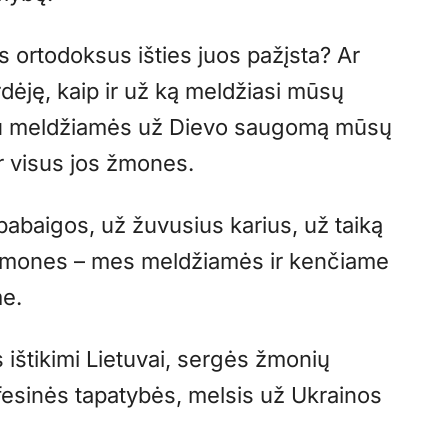
s ortodoksus išties juos pažįsta? Ar
ėję, kaip ir už ką meldžiasi mūsų
u meldžiamės už Dievo saugomą mūsų
ir visus jos žmones.
abaigos, už žuvusius karius, už taiką
 žmones – mes meldžiamės ir kenčiame
me.
 ištikimi Lietuvai, sergės žmonių
nfesinės tapatybės, melsis už Ukrainos