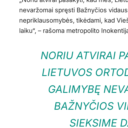
nevaržomai spręsti Bažnyčios vidaus 
nepriklausomybės, tikėdami, kad Vie
laiku“, – rašoma metropolito Inokentij
NORIU ATVIRAI P
LIETUVOS ORTO
GALIMYBĘ NEV
BAŽNYČIOS VI
SIEKSIME 