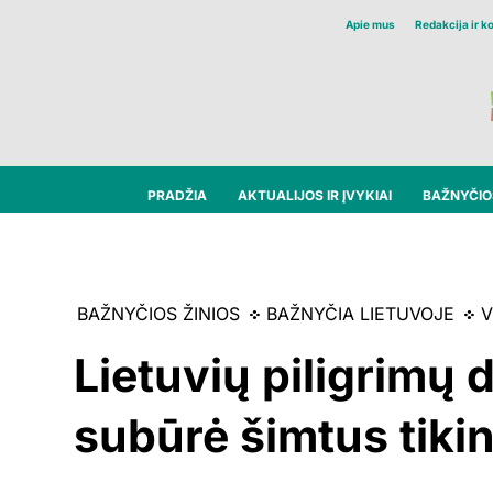
Apie mus
Redakcija ir k
PRADŽIA
AKTUALIJOS IR ĮVYKIAI
BAŽNYČIOS
BAŽNYČIOS ŽINIOS
BAŽNYČIA LIETUVOJE
V
Lietuvių piligrimų
subūrė šimtus tikin