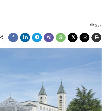
287
Dalintis