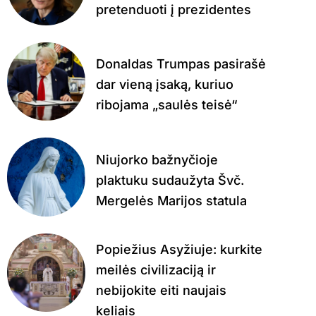
pretenduoti į prezidentes
Donaldas Trumpas pasirašė
dar vieną įsaką, kuriuo
ribojama „saulės teisė“
Niujorko bažnyčioje
plaktuku sudaužyta Švč.
Mergelės Marijos statula
Popiežius Asyžiuje: kurkite
meilės civilizaciją ir
nebijokite eiti naujais
keliais