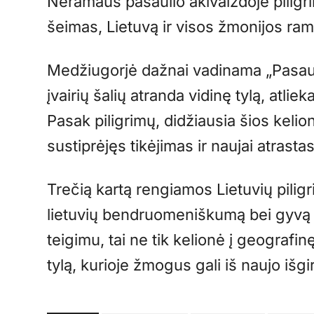
Neramaus pasaulio akivaizdoje piligri
šeimas, Lietuvą ir visos žmonijos ra
Medžiugorjė dažnai vadinama „Pasauli
įvairių šalių atranda vidinę tylą, atlie
Pasak piligrimų, didžiausia šios kel
sustiprėjęs tikėjimas ir naujai atrasta
Trečią kartą rengiamos Lietuvių pilig
lietuvių bendruomeniškumą bei gyvą pi
teigimu, tai ne tik kelionė į geografinę
tylą, kurioje žmogus gali iš naujo išgi