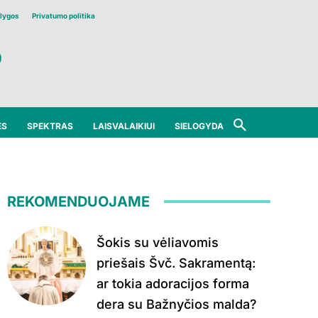
lygos
Privatumo politika
ĖS
SPEKTRAS
LAISVALAIKIUI
SIELOGYDA
REKOMENDUOJAME
Šokis su vėliavomis
priešais Švč. Sakramentą:
ar tokia adoracijos forma
dera su Bažnyčios malda?