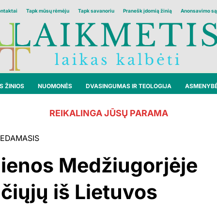
ontaktai
Tapk mūsų rėmėju
Tapk savanoriu
Pranešk įdomią žinią
Anonsavimo są
 ŽINIOS
NUOMONĖS
DVASINGUMAS IR TEOLOGIJA
ASMENYB
REIKALINGA JŪSŲ PARAMA
EDAMASIS
 dienos Medžiugorjėje
čiųjų iš Lietuvos