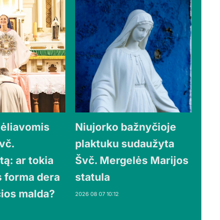
vėliavomis
Niujorko bažnyčioje
vč.
plaktuku sudaužyta
ą: ar tokia
Švč. Mergelės Marijos
s forma dera
statula
ios malda?
2026 08 07 10:12