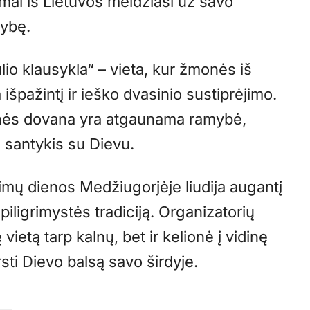
mai iš Lietuvos meldžiasi už savo
mybę.
o klausykla“ – vieta, kur žmonės iš
ka išpažintį ir ieško dvasinio sustiprėjimo.
ionės dovana yra atgaunama ramybė,
s santykis su Dievu.
rimų dienos Medžiugorjėje liudija augantį
ligrimystės tradiciją. Organizatorių
 vietą tarp kalnų, bet ir kelionė į vidinę
rsti Dievo balsą savo širdyje.