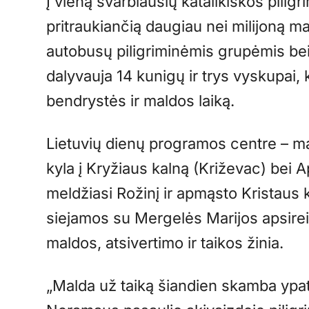
Į vieną svarbiausių katalikiškos pilig
pritraukiančią daugiau nei milijoną ma
autobusų piligriminėmis grupėmis bei
dalyvauja 14 kunigų ir trys vyskupai, 
bendrystės ir maldos laiką.
Lietuvių dienų programos centre – mald
kyla į Kryžiaus kalną (Križevac) bei 
meldžiasi Rožinį ir apmąsto Kristaus 
siejamos su Mergelės Marijos apsirei
maldos, atsivertimo ir taikos žinia.
„Malda už taiką šiandien skamba ypatin