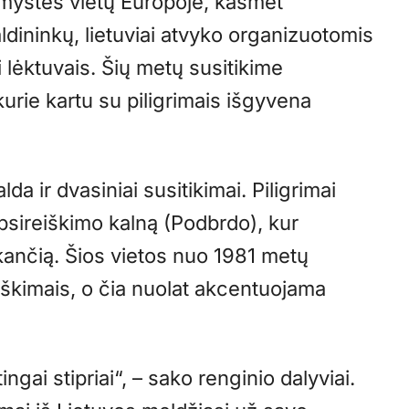
rimystės vietų Europoje, kasmet
ldininkų, lietuviai atvyko organizuotomis
 lėktuvais. Šių metų susitikime
kurie kartu su piligrimais išgyvena
a ir dvasiniai susitikimai. Piligrimai
Apsireiškimo kalną (Podbrdo), kur
kančią. Šios vietos nuo 1981 metų
škimais, o čia nuolat akcentuojama
gai stipriai“, – sako renginio dalyviai.