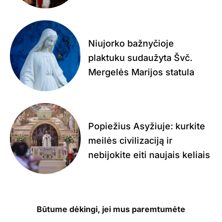
Niujorko bažnyčioje
plaktuku sudaužyta Švč.
Mergelės Marijos statula
Popiežius Asyžiuje: kurkite
meilės civilizaciją ir
nebijokite eiti naujais keliais
Būtume dėkingi, jei mus paremtumėte