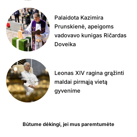
Palaidota Kazimira
Prunskienė, apeigoms
vadovavo kunigas Ričardas
Doveika
Leonas XIV ragina grąžinti
maldai pirmąją vietą
gyvenime
Būtume dėkingi, jei mus paremtumėte