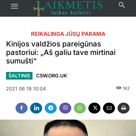
REIKALINGA JŪSŲ PARAMA
Kinijos valdžios pareigūnas
pastoriui: „Aš galiu tave mirtinai
sumušti“
ŠALTINIS
CSW.ORG.UK
2021 06 19 10:04
162