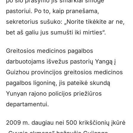
po šio prašymo jis smarkiai smogė
pastoriui. Po to, kaip pranešama,
sekretorius sušuko: „Norite tikėkite ar ne,
bet aš galiu jus sumušti iki mirties“.
Greitosios medicinos pagalbos
darbuotojams išvežus pastorių Yangą į
Guizhou provincijos greitosios medicinos
pagalbos ligoninę, jis pateikė skundą
Yunyan rajono policijos priežiūros
departamentui.
2009 m. daugiau nei 500 krikščionių įkūrė