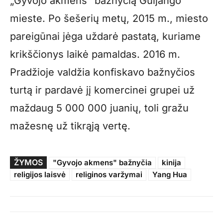
„Gyvojo akmens” bažnyčią Guijango
mieste. Po šešerių metų, 2015 m., miesto
pareigūnai jėga uždarė pastatą, kuriame
krikščionys laikė pamaldas. 2016 m.
Pradžioje valdžia konfiskavo bažnyčios
turtą ir pardavė jį komercinei grupei už
maždaug 5 000 000 juanių, toli gražu
mažesnę už tikrąją vertę.
ŽYMOS
"Gyvojo akmens" bažnyčia
kinija
religijos laisvė
religinos varžymai
Yang Hua