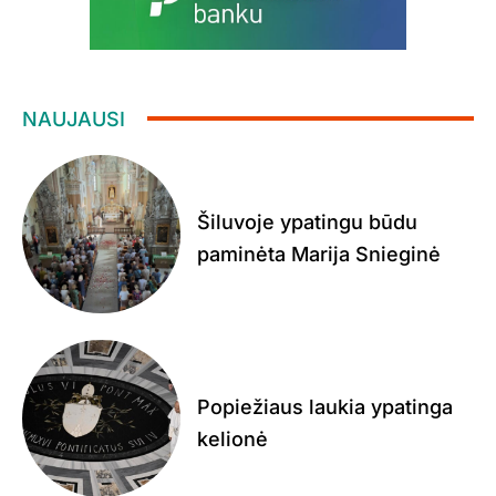
NAUJAUSI
Šiluvoje ypatingu būdu
paminėta Marija Snieginė
Popiežiaus laukia ypatinga
kelionė