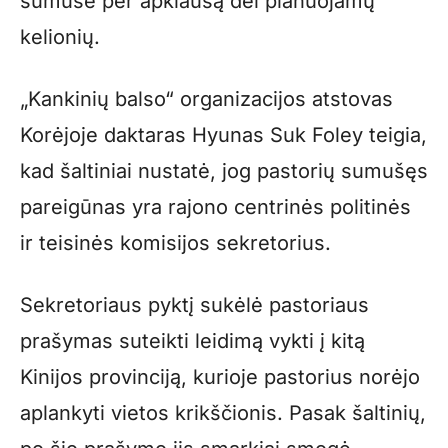
sumušė per apklausą dėl planuojamų
kelionių.
„Kankinių balso“ organizacijos atstovas
Korėjoje daktaras Hyunas Suk Foley teigia,
kad šaltiniai nustatė, jog pastorių sumušęs
pareigūnas yra rajono centrinės politinės
ir teisinės komisijos sekretorius.
Sekretoriaus pyktį sukėlė pastoriaus
prašymas suteikti leidimą vykti į kitą
Kinijos provinciją, kurioje pastorius norėjo
aplankyti vietos krikščionis. Pasak šaltinių,