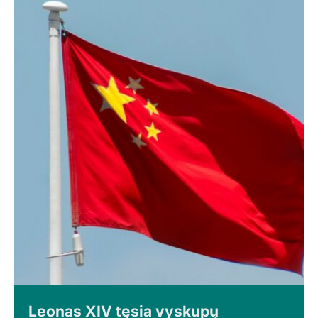
Leonas XIV tęsia vyskupų