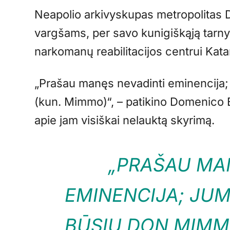
Neapolio arkivyskupas metropolitas D
vargšams, per savo kunigiškąją tarn
narkomanų reabilitacijos centrui Kata
„Prašau manęs nevadinti eminencija;
(kun. Mimmo)“, – patikino Domenico B
apie jam visiškai nelauktą skyrimą.
„PRAŠAU MA
EMINENCIJA; JUM
BŪSIU
DON MIM