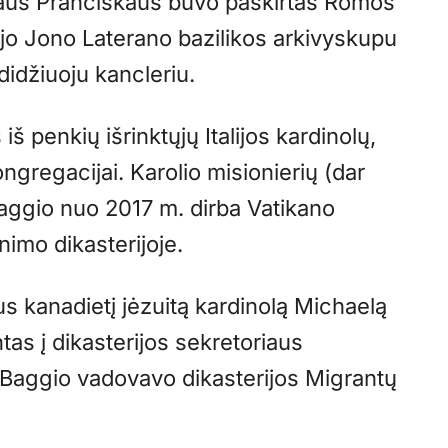
iaus Pranciškaus buvo paskirtas Romos
ojo Jono Laterano bazilikos arkivyskupu
 didžiuoju kancleriu.
š penkių išrinktųjų Italijos kardinolų,
gregacijai. Karolio misionierių (dar
aggio nuo 2017 m. dirba Vatikano
imo dikasterijoje.
s kanadietį jėzuitą kardinolą Michaelą
as į dikasterijos sekretoriaus
Baggio vadovavo dikasterijos Migrantų