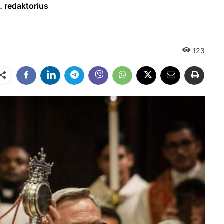
 redaktorius
123
Dalintis