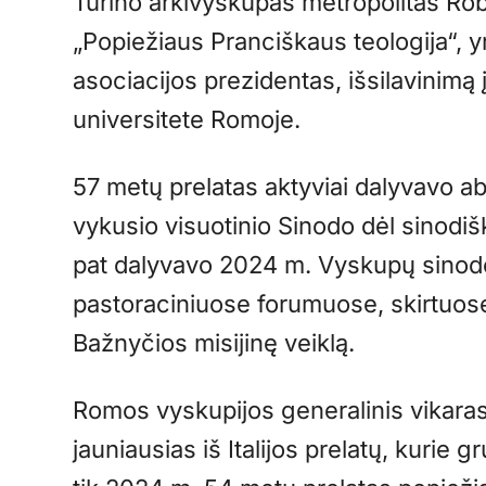
Turino arkivyskupas metropolitas Rob
„Popiežiaus Pranciškaus teologija“, y
asociacijos prezidentas, išsilavinimą
universitete Romoje.
57 metų prelatas aktyviai dalyvavo a
vykusio visuotinio Sinodo dėl sinodi
pat dalyvavo 2024 m. Vyskupų sinodo
pastoraciniuose forumuose, skirtuose
Bažnyčios misijinę veiklą.
Romos vyskupijos generalinis vikara
jauniausias iš Italijos prelatų, kurie g