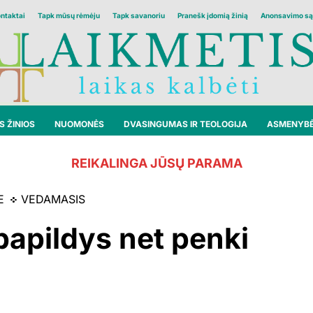
ontaktai
Tapk mūsų rėmėju
Tapk savanoriu
Pranešk įdomią žinią
Anonsavimo są
 ŽINIOS
NUOMONĖS
DVASINGUMAS IR TEOLOGIJA
ASMENYB
REIKALINGA JŪSŲ PARAMA
E
VEDAMASIS
papildys net penki