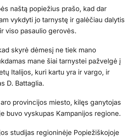
s naštą popiežius prašo, kad dar
am vykdyti jo tarnystę ir galėčiau dalytis
ir viso pasaulio gerovės.
, kad skyrė dėmesį ne tiek mano
šaukdamas mane šiai tarnystei pažvelgė į
tų Italijos, kuri kartu yra ir vargo, ir
as D. Battaglia.
caro provincijos miesto, kilęs ganytojas
joje buvo vyskupas Kampanijos regione.
gijos studijas regioninėje Popiežiškojoje