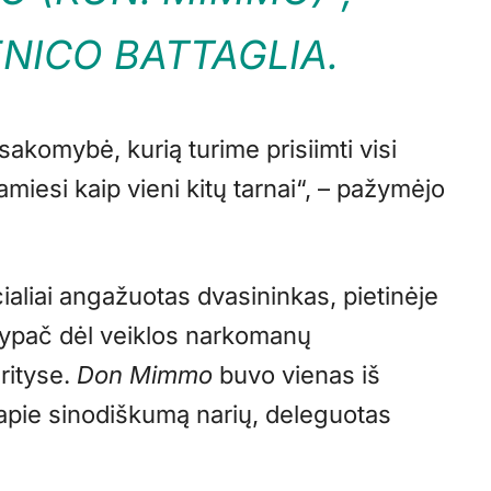
NICO BATTAGLIA.
atsakomybė, kurią turime prisiimti visi
damiesi kaip vieni kitų tarnai“, – pažymėjo
ialiai angažuotas dvasininkas, pietinėje
, ypač dėl veiklos narkomanų
srityse.
Don Mimmo
buvo vienas iš
apie sinodiškumą narių, deleguotas