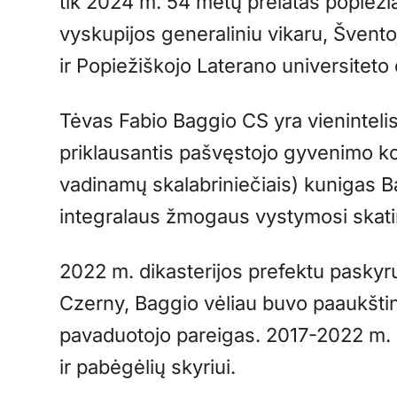
tik 2024 m. 54 metų prelatas popiež
vyskupijos generaliniu vikaru, Švent
ir Popiežiškojo Laterano universiteto
Tėvas Fabio Baggio CS yra vienintelis i
priklausantis pašvęstojo gyvenimo kon
vadinamų skalabriniečiais) kunigas B
integralaus žmogaus vystymosi skatin
2022 m. dikasterijos prefektu paskyru
Czerny, Baggio vėliau buvo paaukštint
pavaduotojo pareigas. 2017-2022 m. 
ir pabėgėlių skyriui.