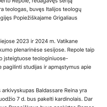
erto Repole, redagavęs seriją
ra teologas, buvęs Italijos teologų
 įgijęs Popiežiškajame Grigaliaus
biejose 2023 ir 2024 m. Vatikane
škumo plenarinėse sesijose. Repole taip
 įsteigtuose teologiniuose-
 pagilinti studijas ir apmąstymus apie
s arkivyskupas Baldassare Reina yra
ruodžio 7 d. bus pakelti kardinolais. Dar