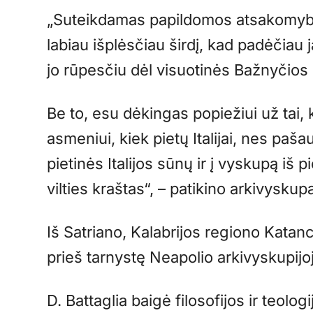
„Suteikdamas papildomos atsakomybė
labiau išplėsčiau širdį, kad padėčiau j
jo rūpesčiu dėl visuotinės Bažnyčios 
Be to, esu dėkingas popiežiui už tai
asmeniui, kiek pietų Italijai, nes pa
pietinės Italijos sūnų ir į vyskupą iš pie
vilties kraštas“, – patikino arkivyskup
Iš Satriano, Kalabrijos regiono Katan
prieš tarnystę Neapolio arkivyskupi
D. Battaglia baigė filosofijos ir teolo