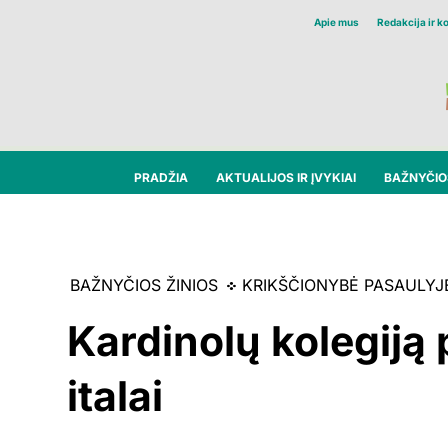
Apie mus
Redakcija ir k
PRADŽIA
AKTUALIJOS IR ĮVYKIAI
BAŽNYČIOS
BAŽNYČIOS ŽINIOS
KRIKŠČIONYBĖ PASAULYJ
Kardinolų kolegiją 
italai