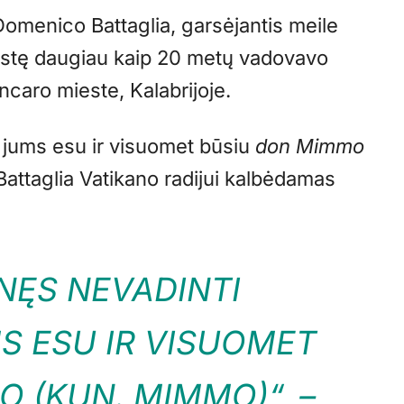
omenico Battaglia, garsėjantis meile
ystę daugiau kaip 20 metų vadovavo
ncaro mieste, Kalabrijoje.
 jums esu ir visuomet būsiu
don Mimmo
attaglia Vatikano radijui kalbėdamas
NĘS NEVADINTI
S ESU IR VISUOMET
MO
(KUN. MIMMO)“, –