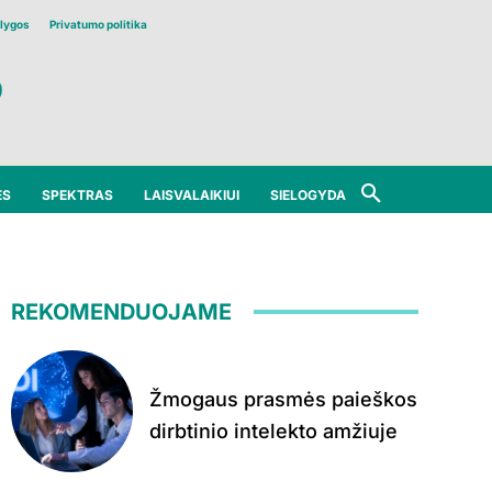
lygos
Privatumo politika
ĖS
SPEKTRAS
LAISVALAIKIUI
SIELOGYDA
REKOMENDUOJAME
Žmogaus prasmės paieškos
dirbtinio intelekto amžiuje