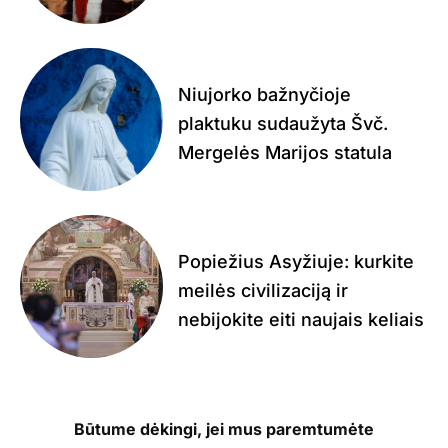
Niujorko bažnyčioje
plaktuku sudaužyta Švč.
Mergelės Marijos statula
Popiežius Asyžiuje: kurkite
meilės civilizaciją ir
nebijokite eiti naujais keliais
Būtume dėkingi, jei mus paremtumėte