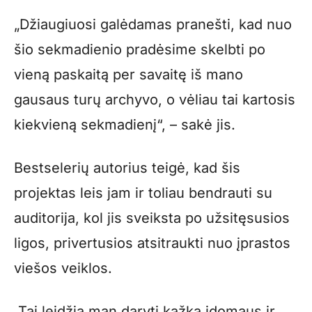
„Džiaugiuosi galėdamas pranešti, kad nuo
šio sekmadienio pradėsime skelbti po
vieną paskaitą per savaitę iš mano
gausaus turų archyvo, o vėliau tai kartosis
kiekvieną sekmadienį“, – sakė jis.
Bestselerių autorius teigė, kad šis
projektas leis jam ir toliau bendrauti su
auditorija, kol jis sveiksta po užsitęsusios
ligos, privertusios atsitraukti nuo įprastos
viešos veiklos.
„Tai leidžia man daryti kažką įdomaus ir