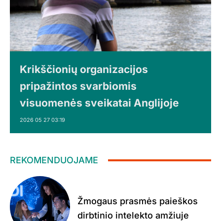
Krikščionių organizacijos
pripažintos svarbiomis
visuomenės sveikatai Anglijoje
2026 05 27 03:19
REKOMENDUOJAME
Žmogaus prasmės paieškos
dirbtinio intelekto amžiuje