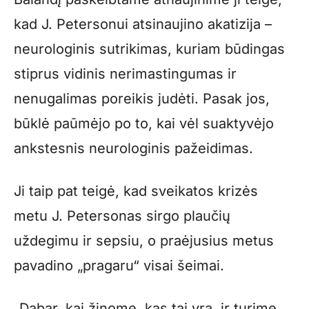
kad J. Petersonui atsinaujino akatizija –
neurologinis sutrikimas, kuriam būdingas
stiprus vidinis nerimastingumas ir
nenugalimas poreikis judėti. Pasak jos,
būklė paūmėjo po to, kai vėl suaktyvėjo
ankstesnis neurologinis pažeidimas.
Ji taip pat teigė, kad sveikatos krizės
metu J. Petersonas sirgo plaučių
uždegimu ir sepsiu, o praėjusius metus
pavadino „pragaru“ visai šeimai.
„Dabar, kai žinome, kas tai yra, ir turime