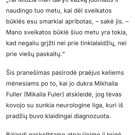
naudingo tuo metu, kai dėl sveikatos
būklės esu smarkiai apribotas, – sakė jis. –
Mano sveikatos būklė šiuo metu yra tokia,
kad negaliu grįžti nei prie tinklalaidžių, nei
prie viešų paskaitų.“
Šis pranešimas pasirodė praėjus keliems
mėnesiams po to, kai jo dukra Mikhaila
Fuller (Mikaila Fuler) atskleidė, jog tėvas
kovojo su sunkia neurologine liga, kuri iš
pradžių buvo klaidingai diagnozuota.
Balandį paskelbtame atnaujinime ji teigė,