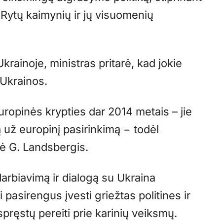
 Rytų kaimynių ir jų visuomenių
ainoje, ministras pritarė, kad jokie
 Ukrainos.
ropinės krypties dar 2014 metais – jie
 už europinį pasirinkimą − todėl
kė G. Landsbergis.
adarbiavimą ir dialogą su Ukraina
 pasirengus įvesti griežtas politines ir
ręstų pereiti prie karinių veiksmų.