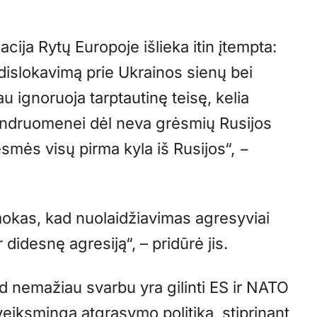
acija Rytų Europoje išlieka itin įtempta:
 dislokavimą prie Ukrainos sienų bei
iau ignoruoja tarptautinę teisę, kelia
bendruomenei dėl neva grėsmių Rusijos
mės visų pirma kyla iš Rusijos“, −
amokas, kad nuolaidžiavimas agresyviai
r didesnę agresiją“, – pridūrė jis.
d nemažiau svarbu yra gilinti ES ir NATO
veiksmingą atgrasymo politiką, stiprinant