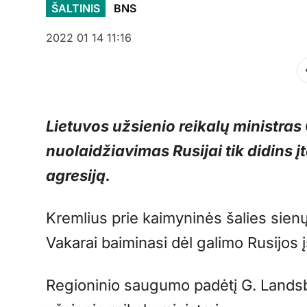
ŠALTINIS
BNS
2022 01 14 11:16
Lietuvos užsienio reikalų ministras
nuolaidžiavimas Rusijai tik didins 
agresiją.
Kremlius prie kaimyninės šalies sienų 
Vakarai baiminasi dėl galimo Rusijos į
Regioninio saugumo padėtį G. Landsbe