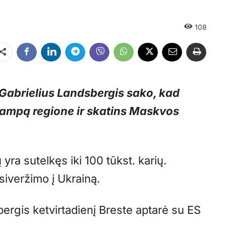
108
Dalintis
 Gabrielius Landsbergis sako, kad
įtampą regione ir skatins Maskvos
yra sutelkęs iki 100 tūkst. karių.
siveržimo į Ukrainą.
rgis ketvirtadienį Breste aptarė su ES