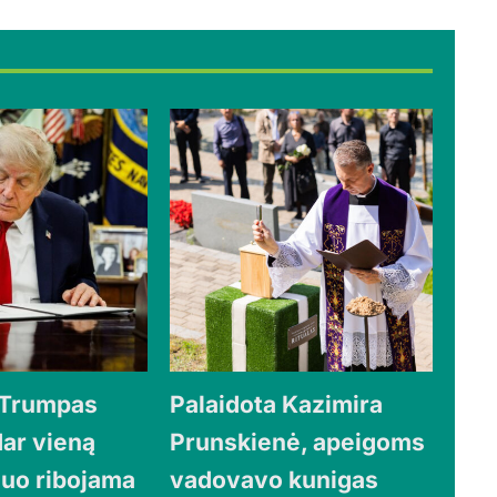
 Trumpas
Palaidota Kazimira
dar vieną
Prunskienė, apeigoms
iuo ribojama
vadovavo kunigas