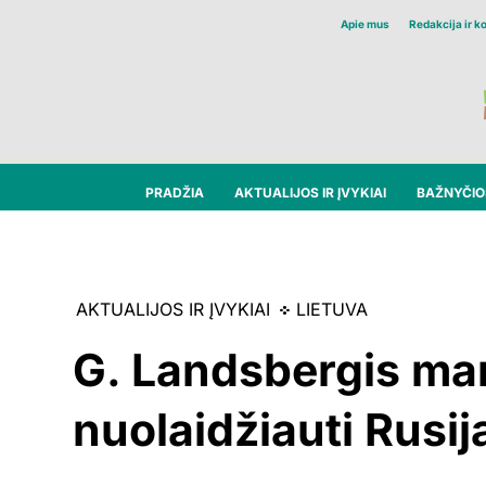
Apie mus
Redakcija ir k
PRADŽIA
AKTUALIJOS IR ĮVYKIAI
BAŽNYČIOS
AKTUALIJOS IR ĮVYKIAI
LIETUVA
G. Landsbergis man
nuolaidžiauti Rusij