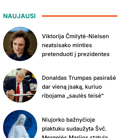
NAUJAUSI
Viktorija Čmilytė-Nielsen
neatsisako minties
pretenduoti į prezidentes
Donaldas Trumpas pasirašė
dar vieną įsaką, kuriuo
ribojama „saulės teisė“
Niujorko bažnyčioje
plaktuku sudaužyta Švč.
Mergelės Marijos statula