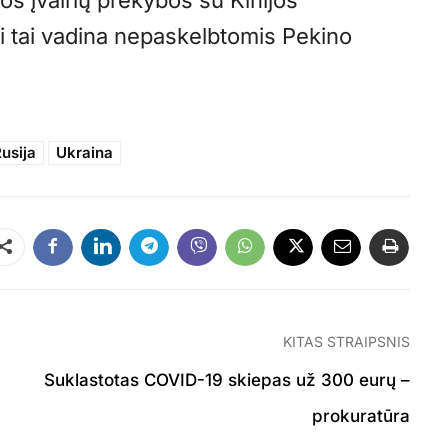
os įvairių prekybos su Kinijos
ai tai vadina nepaskelbtomis Pekino
usija
Ukraina
Dalintis
KITAS STRAIPSNIS
Suklastotas COVID-19 skiepas už 300 eurų –
prokuratūra