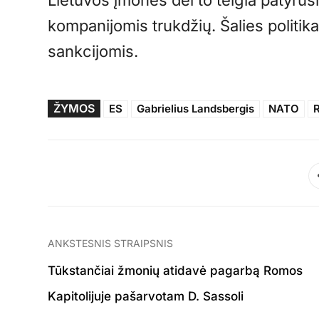
Lietuvos įmonės dėl to teigia patyrusi
kompanijomis trukdžių. Šalies politik
sankcijomis.
ŽYMOS
ES
Gabrielius Landsbergis
NATO
R
ANKSTESNIS STRAIPSNIS
Tūkstančiai žmonių atidavė pagarbą Romos
Kapitolijuje pašarvotam D. Sassoli