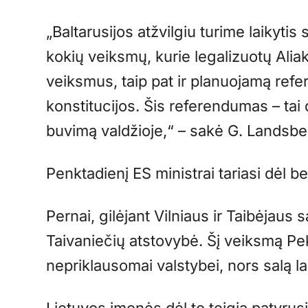
„Baltarusijos atžvilgiu turime laikytis 
kokių veiksmų, kurie legalizuotų Ali
veiksmus, taip pat ir planuojamą ref
konstitucijos. Šis referendumas – tai 
buvimą valdžioje,“ – sakė G. Landsbe
Penktadienį ES ministrai tariasi dėl be
Pernai, gilėjant Vilniaus ir Taibėjaus 
Taivaniečių atstovybė. Šį veiksmą Pe
nepriklausomai valstybei, nors salą l