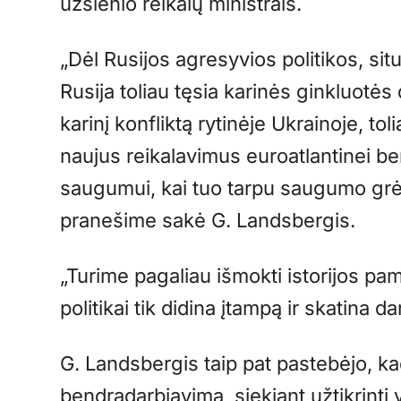
užsienio reikalų ministrais.
„Dėl Rusijos agresyvios politikos, situ
Rusija toliau tęsia karinės ginkluotės
karinį konfliktą rytinėje Ukrainoje, tol
naujus reikalavimus euroatlantinei 
saugumui, kai tuo tarpu saugumo grės
pranešime sakė G. Landsbergis.
„Turime pagaliau išmokti istorijos p
politikai tik didina įtampą ir skatina da
G. Landsbergis taip pat pastebėjo, ka
bendradarbiavimą, siekiant užtikrinti 