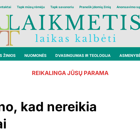
ontaktai
Tapk mūsų rėmėju
Tapk savanoriu
Pranešk įdomią žinią
Anonsavimo są
 ŽINIOS
NUOMONĖS
DVASINGUMAS IR TEOLOGIJA
ASMENYB
REIKALINGA JŪSŲ PARAMA
o, kad nereikia
ai