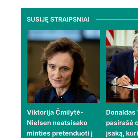
SUSIJĘ STRAIPSNIAI
Viktorija Čmilytė-
Donaldas
Nielsen neatsisako
pasirašė 
minties pretenduoti į
įsaką, kur