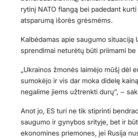
rytinį NATO flangą bei padedant kurti
atsparumą išorės grėsmėms.
Kalbėdamas apie saugumo situaciją Ukr
sprendimai neturėtų būti priimami be
„Ukrainos žmonės laimėjo mūšį dėl eu
sumokėjo ir vis dar moka didelę kainą
negalime jiems užtrenkti durų”, − sa
Anot jo, ES turi ne tik stiprinti bendr
saugumo ir gynybos srityje, bet ir būti
ekonomines priemones, jei Rusija nusp