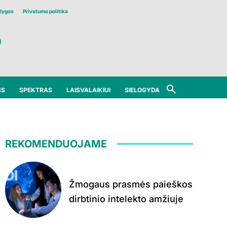
lygos
Privatumo politika
ĖS
SPEKTRAS
LAISVALAIKIUI
SIELOGYDA
REKOMENDUOJAME
Žmogaus prasmės paieškos
dirbtinio intelekto amžiuje