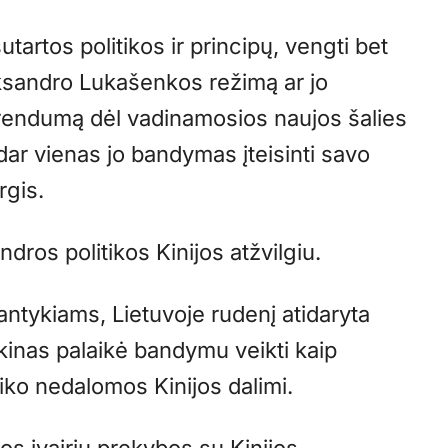
sutartos politikos ir principų, vengti bet
aksandro Lukašenkos režimą ar jo
erendumą dėl vadinamosios naujos šalies
dar vienas jo bandymas įteisinti savo
rgis.
ndros politikos Kinijos atžvilgiu.
santykiams, Lietuvoje rudenį atidaryta
kinas palaikė bandymu veikti kaip
aiko nedalomos Kinijos dalimi.