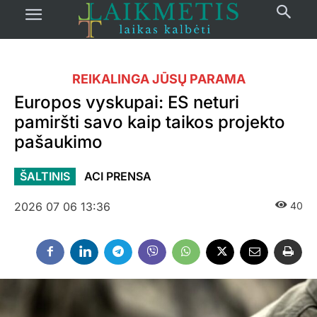
REIKALINGA JŪSŲ PARAMA
Europos vyskupai: ES neturi
pamiršti savo kaip taikos projekto
pašaukimo
ŠALTINIS
ACI PRENSA
2026 07 06 13:36
40