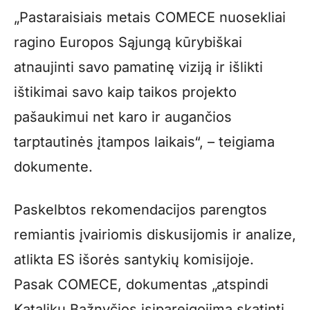
„Pastaraisiais metais COMECE nuosekliai
ragino Europos Sąjungą kūrybiškai
atnaujinti savo pamatinę viziją ir išlikti
ištikimai savo kaip taikos projekto
pašaukimui net karo ir augančios
tarptautinės įtampos laikais“, – teigiama
dokumente.
Paskelbtos rekomendacijos parengtos
remiantis įvairiomis diskusijomis ir analize,
atlikta ES išorės santykių komisijoje.
Pasak COMECE, dokumentas „atspindi
Katalikų Bažnyčios įsipareigojimą skatinti