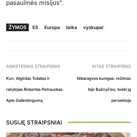
pasaulinės misijos“.
ŽYMOS
ES
Europa
taika
vyskupai
ANKSTESNIS STRAIPSNIS
KITAS STRAIPSNIS
Kun. Algirdas Toliatas ir
Nikaragvos kunigas: režimas
rašytojas Robertas Petrauskas.
bijo Bažnyčios, todėl ją
Apie Gailestingumą
persekioja
SUSIJĘ STRAIPSNIAI