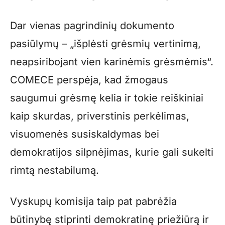
Dar vienas pagrindinių dokumento
pasiūlymų – „išplėsti grėsmių vertinimą,
neapsiribojant vien karinėmis grėsmėmis“.
COMECE perspėja, kad žmogaus
saugumui grėsmę kelia ir tokie reiškiniai
kaip skurdas, priverstinis perkėlimas,
visuomenės susiskaldymas bei
demokratijos silpnėjimas, kurie gali sukelti
rimtą nestabilumą.
Vyskupų komisija taip pat pabrėžia
būtinybę stiprinti demokratinę priežiūrą ir