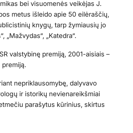
emikas bei visuomenės veikėjas J.
os metus išleido apie 50 eilėraščių,
blicistinių knygų, tarp žymiausių jo
s“, „Mažvydas“, „Katedra“.
SR valstybinę premiją, 2001-aisiais –
 premiją.
riant nepriklausomybę, dalyvavo
ūrologų ir istorikų nevienareikšmiai
ietmečiu parašytus kūrinius, skirtus