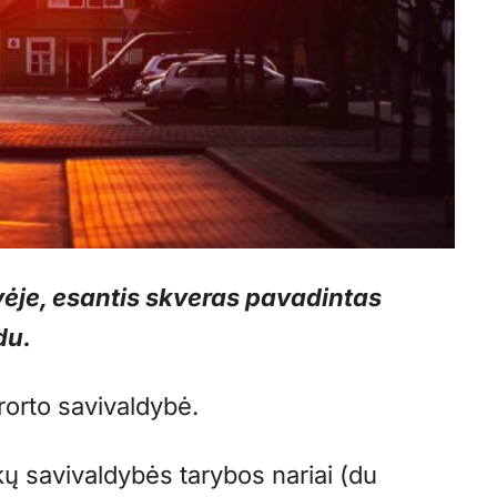
ėje, esantis skveras pavadintas
du.
rorto savivaldybė.
kų savivaldybės tarybos nariai (du