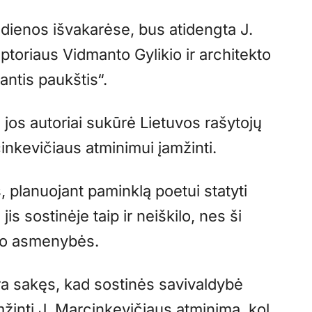
 dienos išvakarėse, bus atidengta J.
ptoriaus Vidmanto Gylikio ir architekto
antis paukštis“.
 jos autoriai sukūrė Lietuvos rašytojų
nkevičiaus atminimui įamžinti.
 planuojant paminklą poetui statyti
jis sostinėje taip ir neiškilo, nes ši
eto asmenybės.
a sakęs, kad sostinės savivaldybė
mžinti J. Marcinkevičiaus atminimą, kol