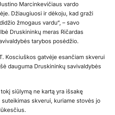
 Justino Marcinkevičiaus vardo
je. Džiaugiuosi ir dėkoju, kad graži
 didžio žmogaus vardu“, – savo
elbė Druskininkų meras Ričardas
avivaldybės tarybos posėdžio.
 T. Kosciuškos gatvėje esančiam skverui
rašė dauguma Druskininkų savivaldybės
tokį siūlymą ne kartą yra išsakę
o suteikimas skverui, kuriame stovės jo
ų lūkesčius.