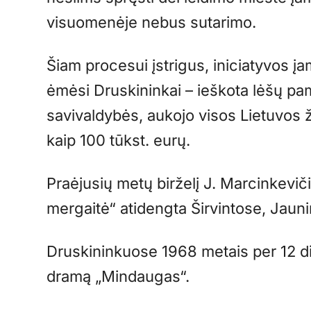
visuomenėje nebus sutarimo.
Šiam procesui įstrigus, iniciatyvos į
ėmėsi Druskininkai – ieškota lėšų pami
savivaldybės, aukojo visos Lietuvos 
kaip 100 tūkst. eurų.
Praėjusių metų birželį J. Marcinkevičiu
mergaitė“ atidengta Širvintose, Jaun
Druskininkuose 1968 metais per 12 di
dramą „Mindaugas“.