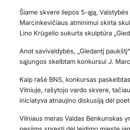
Šiame skvere liepos 5-ąją, Valstybės
Marcinkevičiaus atminimui skirta skul
Lino Krūgelio sukurta skulptūra „Gied
Anot savivaldybės, „Giedantį paukštį“
sąjungos skelbtam konkursui J. Marci
Kaip rašė BNS, konkursas paskelbtas,
Vilniuje, rašytojo vardo skvere, tačiau 
iniciatyva atnaujino diskusiją dėl po
Vilniaus meras Valdas Benkunskas yr
nesiims spręsti dėl leidimo mieste įa