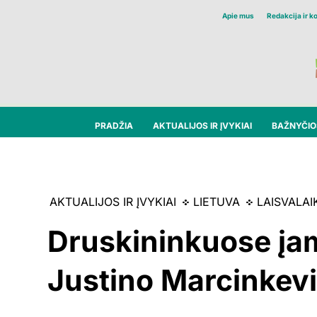
Apie mus
Redakcija ir k
PRADŽIA
AKTUALIJOS IR ĮVYKIAI
BAŽNYČIOS
AKTUALIJOS IR ĮVYKIAI
LIETUVA
LAISVALAIK
Druskininkuose įa
Justino Marcinkev