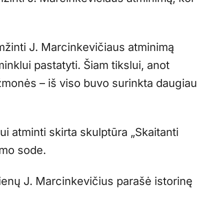
amžinti J. Marcinkevičiaus atminimą
nklui pastatyti. Šiam tikslui, anot
žmonės – iš viso buvo surinkta daugiau
i atminti skirta skulptūra „Skaitanti
imo sode.
enų J. Marcinkevičius parašė istorinę