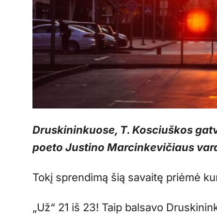
Druskininkuose, T. Kosciuškos gatv
poeto Justino Marcinkevičiaus var
Tokį sprendimą šią savaitę priėmė ku
„Už“ 21 iš 23! Taip balsavo Druskinin