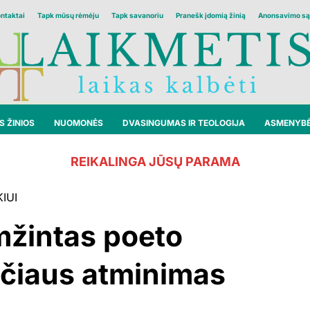
ontaktai
Tapk mūsų rėmėju
Tapk savanoriu
Pranešk įdomią žinią
Anonsavimo są
 ŽINIOS
NUOMONĖS
DVASINGUMAS IR TEOLOGIJA
ASMENYB
REIKALINGA JŪSŲ PARAMA
IUI
mžintas poeto
ičiaus atminimas