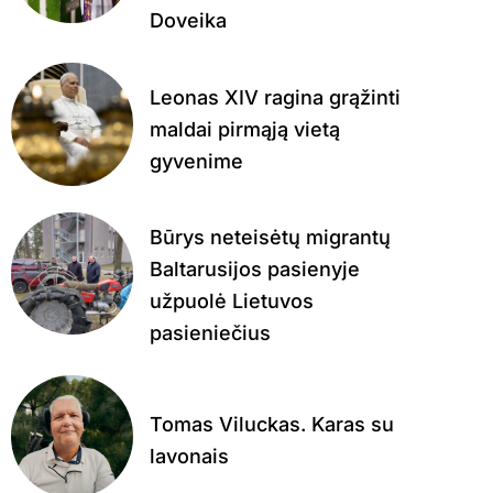
Doveika
Leonas XIV ragina grąžinti
maldai pirmąją vietą
gyvenime
Būrys neteisėtų migrantų
Baltarusijos pasienyje
užpuolė Lietuvos
pasieniečius
Tomas Viluckas. Karas su
lavonais