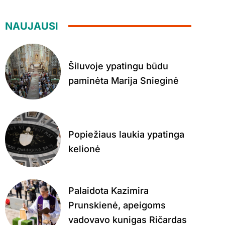
NAUJAUSI
Šiluvoje ypatingu būdu
paminėta Marija Snieginė
Popiežiaus laukia ypatinga
kelionė
Palaidota Kazimira
Prunskienė, apeigoms
vadovavo kunigas Ričardas