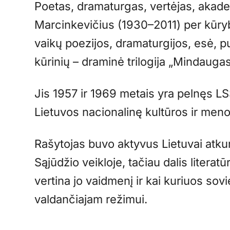
Poetas, dramaturgas, vertėjas, akad
Marcinkevičius (1930–2011) per kūryb
vaikų poezijos, dramaturgijos, esė, pu
kūrinių – draminė trilogija „Mindauga
Jis 1957 ir 1969 metais yra pelnęs LS
Lietuvos nacionalinę kultūros ir meno
Rašytojas buvo aktyvus Lietuvai atku
Sąjūdžio veikloje, tačiau dalis literat
vertina jo vaidmenį ir kai kuriuos sov
valdančiajam režimui.