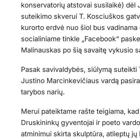
konservatorių atstovai susilaikė) dėl
suteikimo skverui T. Kosciuškos gatvė
kurorto erdvė nuo šiol bus vadinama
socialiniame tinkle „Facebook“ pask
Malinauskas po šią savaitę vykusio s
Pasak savivaldybės, siūlymą suteikti
Justino Marcinkevičiaus vardą pasi
tarybos narių.
Merui pateiktame rašte teigiama, kad 
Druskininkų gyventojai ir poeto vard
atminimui skirta skulptūra, atlieptų j