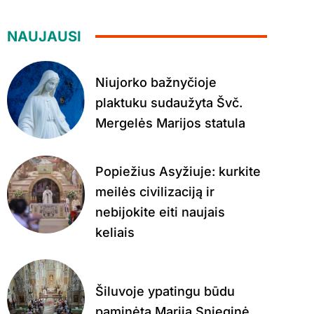
NAUJAUSI
Niujorko bažnyčioje
plaktuku sudaužyta Švč.
Mergelės Marijos statula
Popiežius Asyžiuje: kurkite
meilės civilizaciją ir
nebijokite eiti naujais
keliais
Šiluvoje ypatingu būdu
paminėta Marija Snieginė