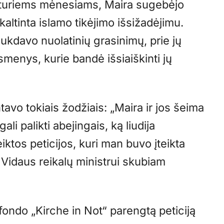
eturiems mėnesiams, Maira sugebėjo
altinta islamo tikėjimo išsižadėjimu.
aukdavo nuolatinių grasinimų, prie jų
smenys, kurie bandė išsiaiškinti jų
o tokiais žodžiais: „Maira ir jos šeima
ali palikti abejingais, ką liudija
iktos peticijos, kuri man buvo įteikta
 Vidaus reikalų ministrui skubiam
ondo „Kirche in Not“ parengtą peticiją