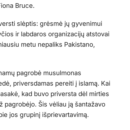
 Fiona Bruce.
riversti slėptis: grėsmė jų gyvenimui
yčios ir labdaros organizacijų atstovai
imiausiu metu nepaliks Pakistano,
li namų pagrobė musulmonas
dė, priversdamas pereiti į islamą. Kai
 pasakė, kad buvo priversta dėl mirties
 už pagrobėjo. Šis vėliau ją šantažavo
ie jos grupinį išprievartavimą.