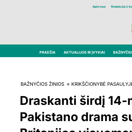
Apie mus
Redakcija ir k
PRADŽIA
AKTUALIJOS IR ĮVYKIAI
BAŽNYČIOS
BAŽNYČIOS ŽINIOS
KRIKŠČIONYBĖ PASAULYJ
Draskanti širdį 14-
Pakistano drama s