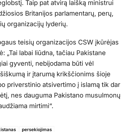
ieglobstį. Taip pat atvirą laišką ministrui
džiosios Britanijos parlamentarų, perų,
ų organizacijų lyderių.
ogaus teisių organizacijos CSW įkūrėjas
 „Tai labai liūdna, tačiau Pakistane
iai gyventi, nebijodama būti vėl
iešiškumą ir įtarumą krikščionims šioje
o priverstinio atsivertimo į islamą tik dar
padėtį, nes dauguma Pakistano musulmonų
audžiama mirtimi“.
istanas
persekiojimas