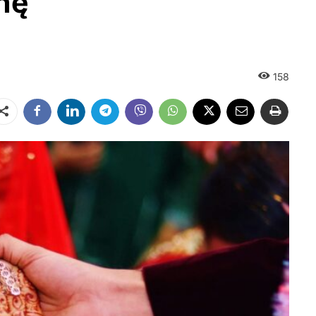
nę
158
Dalintis