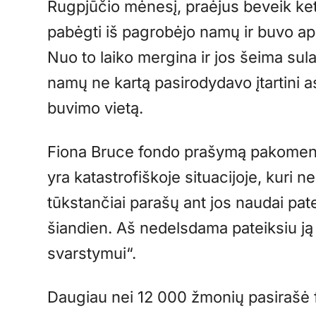
Rugpjūčio mėnesį, praėjus beveik k
pabėgti iš pagrobėjo namų ir buvo apk
Nuo to laiko mergina ir jos šeima sul
namų ne kartą pasirodydavo įtartini a
buvimo vietą.
Fiona Bruce fondo prašymą pakomentav
yra katastrofiškoje situacijoje, kuri neg
tūkstančiai parašų ant jos naudai pate
šiandien. Aš nedelsdama pateiksiu ją
svarstymui“.
Daugiau nei 12 000 žmonių pasirašė f