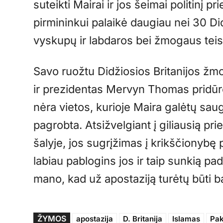
suteikti Mairai ir jos šeimai politinį pr
pirmininkui palaikė daugiau nei 30 Di
vyskupų ir labdaros bei žmogaus teisi
Savo ruožtu Didžiosios Britanijos žm
ir prezidentas Mervyn Thomas pridūrė:
nėra vietos, kurioje Maira galėtų saug
pagrobta. Atsižvelgiant į giliausią pr
šalyje, jos sugrįžimas į krikščionybę p
labiau pablogins jos ir taip sunkią 
mano, kad už apostaziją turėtų būti b
ŽYMOS
apostazija
D. Britanija
Islamas
Pak