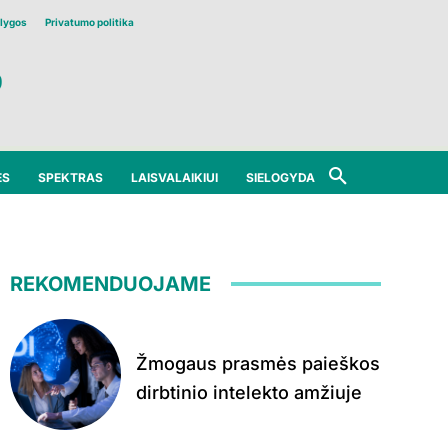
lygos
Privatumo politika
ĖS
SPEKTRAS
LAISVALAIKIUI
SIELOGYDA
REKOMENDUOJAME
Žmogaus prasmės paieškos
dirbtinio intelekto amžiuje