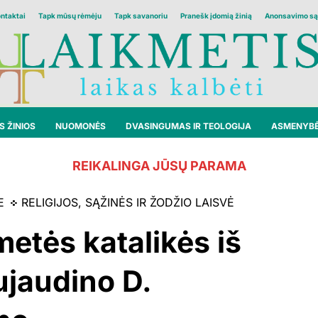
ontaktai
Tapk mūsų rėmėju
Tapk savanoriu
Pranešk įdomią žinią
Anonsavimo są
 ŽINIOS
NUOMONĖS
DVASINGUMAS IR TEOLOGIJA
ASMENYB
REIKALINGA JŪSŲ PARAMA
E
RELIGIJOS, SĄŽINĖS IR ŽODŽIO LAISVĖ
metės katalikės iš
ujaudino D.