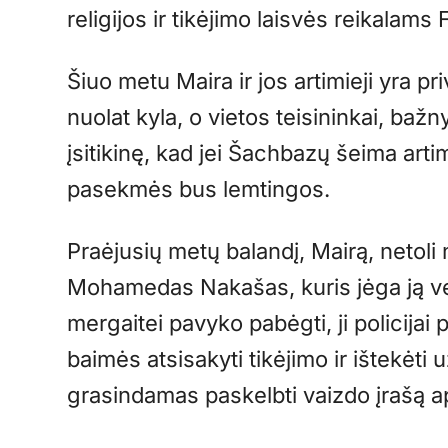
religijos ir tikėjimo laisvės reikalams
Šiuo metu Maira ir jos artimieji yra p
nuolat kyla, o vietos teisininkai, bažn
įsitikinę, kad jei Šachbazų šeima art
pasekmės bus lemtingos.
Praėjusių metų balandį, Mairą, neto
Mohamedas Nakašas, ​​kuris jėga ją ve
mergaitei pavyko pabėgti, ji policijai
baimės atsisakyti tikėjimo ir ištekėti
grasindamas paskelbti vaizdo įrašą ap