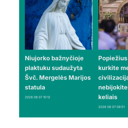
Niujorko bažnyčioje
Popiežius
plaktuku sudaužyta
kurkite m
Švč. Mergelės Marijos
civilizaciją
statula
nebijokite
keliais
2026 08 07 10:12
2026 08 07 09:51