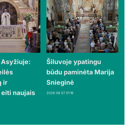
 Asyžiuje:
Šiluvoje ypatingu
eilės
būdu paminėta Marija
 ir
Snieginė
 eiti naujais
2026 08 07 01:16