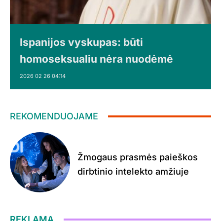
Ispanijos vyskupas: būti
homoseksualiu nėra nuodėmė
2026 02 26 04:14
REKOMENDUOJAME
Žmogaus prasmės paieškos
dirbtinio intelekto amžiuje
REKLAMA