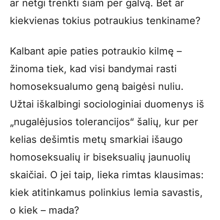
ar netgi trenkti šiam per galvą. Bet ar
kiekvienas tokius potraukius tenkiname?
Kalbant apie paties potraukio kilmę –
žinoma tiek, kad visi bandymai rasti
homoseksualumo geną baigėsi nuliu.
Užtai iškalbingi sociologiniai duomenys iš
„nugalėjusios tolerancijos“ šalių, kur per
kelias dešimtis metų smarkiai išaugo
homoseksualių ir biseksualių jaunuolių
skaičiai. O jei taip, lieka rimtas klausimas:
kiek atitinkamus polinkius lemia savastis,
o kiek – mada?