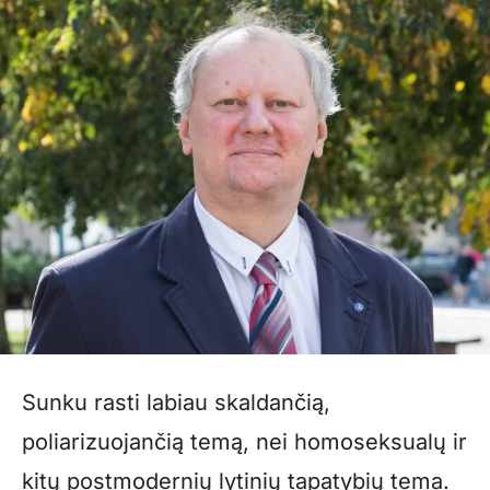
Sunku rasti labiau skaldančią,
poliarizuojančią temą, nei homoseksualų ir
kitų postmodernių lytinių tapatybių tema.