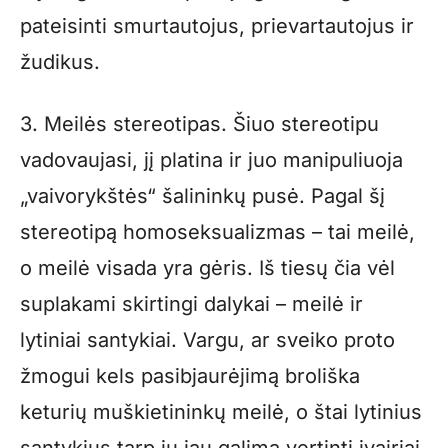
pateisinti smurtautojus, prievartautojus ir
žudikus.
3. Meilės stereotipas. Šiuo stereotipu
vadovaujasi, jį platina ir juo manipuliuoja
„vaivorykštės“ šalininkų pusė. Pagal šį
stereotipą homoseksualizmas – tai meilė,
o meilė visada yra gėris. Iš tiesų čia vėl
suplakami skirtingi dalykai – meilė ir
lytiniai santykiai. Vargu, ar sveiko proto
žmogui kels pasibjaurėjimą broliška
keturių muškietininkų meilė, o štai lytinius