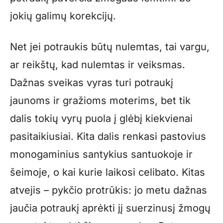
jokių galimų korekcijų.
Net jei potraukis būtų nulemtas, tai vargu,
ar reikštų, kad nulemtas ir veiksmas.
Dažnas sveikas vyras turi potraukį
jaunoms ir gražioms moterims, bet tik
dalis tokių vyrų puola į glėbį kiekvienai
pasitaikiusiai. Kita dalis renkasi pastovius
monogaminius santykius santuokoje ir
šeimoje, o kai kurie laikosi celibato. Kitas
atvejis – pykčio protrūkis: jo metu dažnas
jaučia potraukį aprėkti jį suerzinusį žmogų