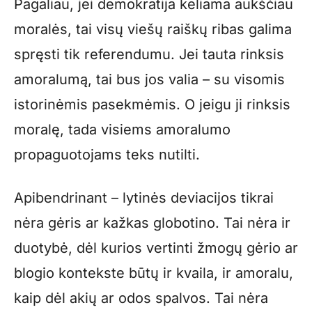
Pagaliau, jei demokratija keliama aukščiau
moralės, tai visų viešų raiškų ribas galima
spręsti tik referendumu. Jei tauta rinksis
amoralumą, tai bus jos valia – su visomis
istorinėmis pasekmėmis. O jeigu ji rinksis
moralę, tada visiems amoralumo
propaguotojams teks nutilti.
Apibendrinant – lytinės deviacijos tikrai
nėra gėris ar kažkas globotino. Tai nėra ir
duotybė, dėl kurios vertinti žmogų gėrio ar
blogio kontekste būtų ir kvaila, ir amoralu,
kaip dėl akių ar odos spalvos. Tai nėra