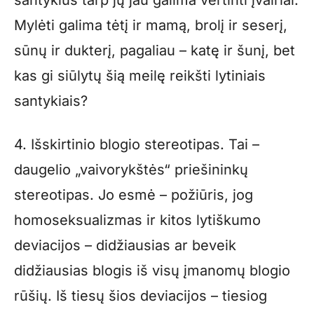
santykius tarp jų jau galima vertinti įvairiai.
Mylėti galima tėtį ir mamą, brolį ir seserį,
sūnų ir dukterį, pagaliau – katę ir šunį, bet
kas gi siūlytų šią meilę reikšti lytiniais
santykiais?
4. Išskirtinio blogio stereotipas. Tai –
daugelio „vaivorykštės“ priešininkų
stereotipas. Jo esmė – požiūris, jog
homoseksualizmas ir kitos lytiškumo
deviacijos – didžiausias ar beveik
didžiausias blogis iš visų įmanomų blogio
rūšių. Iš tiesų šios deviacijos – tiesiog