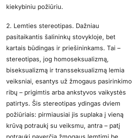
kiekybiniu požiūriu.
2. Lemties stereotipas. Dažniau
pasitaikantis šalininkų stovykloje, bet
kartais būdingas ir priešininkams. Tai –
stereotipas, jog homoseksualizmą,
biseksualizmą ir transseksualizmą lemia
veiksniai, esantys už žmogaus pasirinkimo
ribų – prigimtis arba ankstyvos vaikystės
patirtys. Šis stereotipas ydingas dviem
požiūriais: pirmiausiai jis suplaka į vieną
krūvą potraukį su veiksmu, antra – patį
potraukį paverčia žmogaus lemtimi be