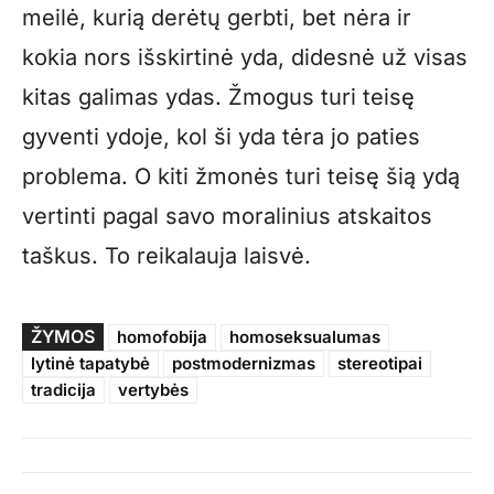
meilė, kurią derėtų gerbti, bet nėra ir
kokia nors išskirtinė yda, didesnė už visas
kitas galimas ydas. Žmogus turi teisę
gyventi ydoje, kol ši yda tėra jo paties
problema. O kiti žmonės turi teisę šią ydą
vertinti pagal savo moralinius atskaitos
taškus. To reikalauja laisvė.
ŽYMOS
homofobija
homoseksualumas
lytinė tapatybė
postmodernizmas
stereotipai
tradicija
vertybės