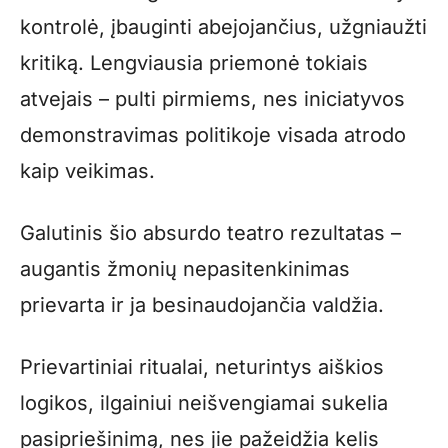
kontrolė, įbauginti abejojančius, užgniaužti
kritiką. Lengviausia priemonė tokiais
atvejais – pulti pirmiems, nes iniciatyvos
demonstravimas politikoje visada atrodo
kaip veikimas.
Galutinis šio absurdo teatro rezultatas –
augantis žmonių nepasitenkinimas
prievarta ir ja besinaudojančia valdžia.
Prievartiniai ritualai, neturintys aiškios
logikos, ilgainiui neišvengiamai sukelia
pasipriešinimą, nes jie pažeidžia kelis