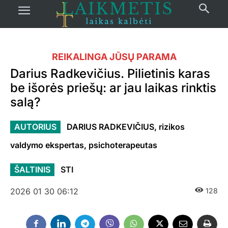
REIKALINGA JŪSŲ PARAMA
Darius Radkevičius. Pilietinis karas
be išorės priešų: ar jau laikas rinktis
salą?
AUTORIUS
DARIUS RADKEVIČIUS, rizikos
valdymo ekspertas, psichoterapeutas
ŠALTINIS
STI
2026 01 30 06:12
128