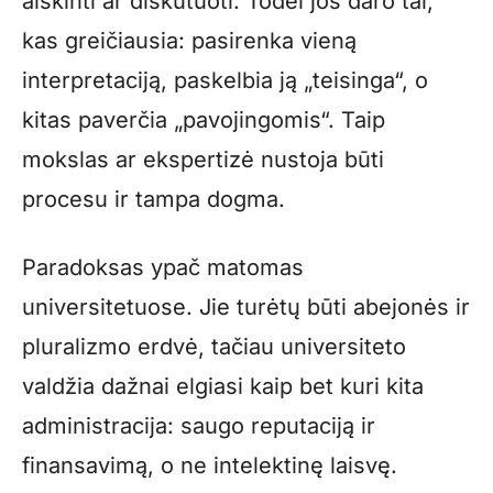
aiškinti ar diskutuoti. Todėl jos daro tai,
kas greičiausia: pasirenka vieną
interpretaciją, paskelbia ją „teisinga“, o
kitas paverčia „pavojingomis“. Taip
mokslas ar ekspertizė nustoja būti
procesu ir tampa dogma.
Paradoksas ypač matomas
universitetuose. Jie turėtų būti abejonės ir
pluralizmo erdvė, tačiau universiteto
valdžia dažnai elgiasi kaip bet kuri kita
administracija: saugo reputaciją ir
finansavimą, o ne intelektinę laisvę.