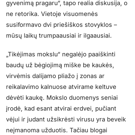
gyvenimą pragaru“, tapo realia diskusija, o
ne retorika. Vietoje visuomenės
susiformavo dvi priešiškos stovyklos –
mūsų laikų trumpaausiai ir ilgaausiai.
„Tikėjimas mokslu“ negalėjo paaiškinti
baudų už bėgiojimą miške be kaukės,
virvėmis dalijamo pliažo į zonas ar
reikalavimo kalnuose atvirame keltuve
dėvėti kaukę. Mokslo duomenys seniai
įrodė, kad esant atvirai erdvei, pučiant
vėjui ir judant užsikrėsti virusu yra beveik
neįmanoma užduotis. Tačiau blogai