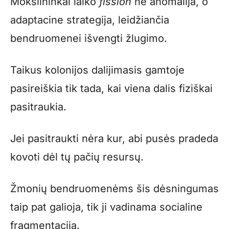
Mokslininkai laiko
fission
ne anomalija, o
adaptacine strategija, leidžiančia
bendruomenei išvengti žlugimo.
Taikus kolonijos dalijimasis gamtoje
pasireiškia tik tada, kai viena dalis fiziškai
pasitraukia.
Jei pasitraukti nėra kur, abi pusės pradeda
kovoti dėl tų pačių resursų.
Žmonių bendruomenėms šis dėsningumas
taip pat galioja, tik ji vadinama socialine
fragmentacija.