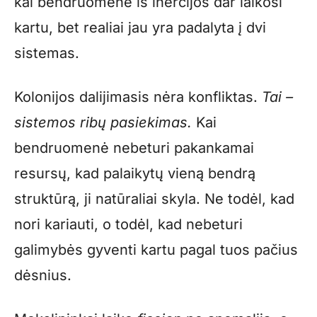
kai bendruomenė iš inercijos dar laikosi
kartu, bet realiai jau yra padalyta į dvi
sistemas.
Kolonijos dalijimasis nėra konfliktas.
Tai –
sistemos ribų pasiekimas.
Kai
bendruomenė nebeturi pakankamai
resursų, kad palaikytų vieną bendrą
struktūrą, ji natūraliai skyla. Ne todėl, kad
nori kariauti, o todėl, kad nebeturi
galimybės gyventi kartu pagal tuos pačius
dėsnius.