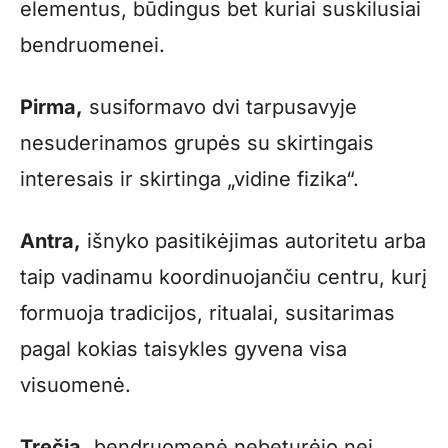
elementus, būdingus bet kuriai suskilusiai
bendruomenei.
Pirma,
susiformavo dvi tarpusavyje
nesuderinamos grupės su skirtingais
interesais ir skirtinga „vidine fizika“.
Antra,
išnyko pasitikėjimas autoritetu arba
taip vadinamu koordinuojančiu centru, kurį
formuoja tradicijos, ritualai, susitarimas
pagal kokias taisykles gyvena visa
visuomenė.
Trečia,
bendruomenė nebeturėjo nei