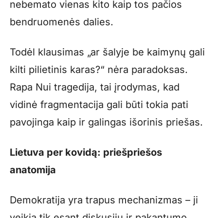
nebemato vienas kito kaip tos pačios
bendruomenės dalies.
Todėl klausimas „ar šalyje be kaimynų gali
kilti pilietinis karas?“ nėra paradoksas.
Rapa Nui tragedija, tai įrodymas, kad
vidinė fragmentacija gali būti tokia pati
pavojinga kaip ir galingas išorinis priešas.
Lietuva per kovidą: priešpriešos
anatomija
Demokratija yra trapus mechanizmas – ji
veikia tik esant diskusijų ir pakantumo