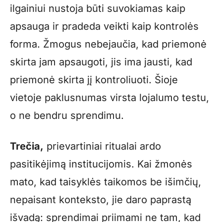
ilgainiui nustoja būti suvokiamas kaip
apsauga ir pradeda veikti kaip kontrolės
forma. Žmogus nebejaučia, kad priemonė
skirta jam apsaugoti, jis ima jausti, kad
priemonė skirta jį kontroliuoti. Šioje
vietoje paklusnumas virsta lojalumo testu,
o ne bendru sprendimu.
Trečia,
prievartiniai ritualai ardo
pasitikėjimą institucijomis. Kai žmonės
mato, kad taisyklės taikomos be išimčių,
nepaisant konteksto, jie daro paprastą
išvadą: sprendimai priimami ne tam, kad