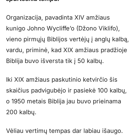
Organizacija, pavadinta XIV amžiaus
kunigo Johno Wycliffe’o (Džono Viklifo),
vieno pirmųjų Biblijos vertėjų į anglų kalbą,
vardu, priminė, kad XIX amžiaus pradžioje
Biblija buvo išversta tik į 50 kalbų.
Iki XIX amžiaus paskutinio ketvirčio šis
skaičius padvigubėjo ir pasiekė 100 kalbų,
o 1950 metais Biblija jau buvo prieinama
200 kalbų.
Vėliau vertimų tempas dar labiau išaugo.