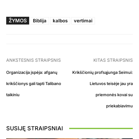
ŽYMOS
Biblija
kalbos
vertimai
ANKSTESNIS STRAIPSNIS
KITAS STRAIPSNIS
Organizacija įspėja: afganų
Krikščionių profsąjunga Seimui:
krikščionys gali tapti Talibano
Lietuvos teisėje jau yra
taikiniu
priemonės kovai su
priekabiavimu
SUSIJĘ STRAIPSNIAI