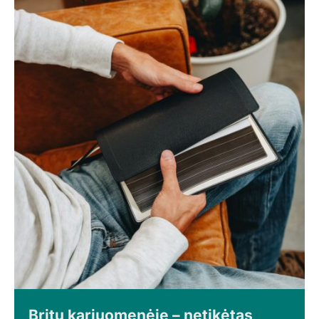
Britų kariuomenėje – netikėtas