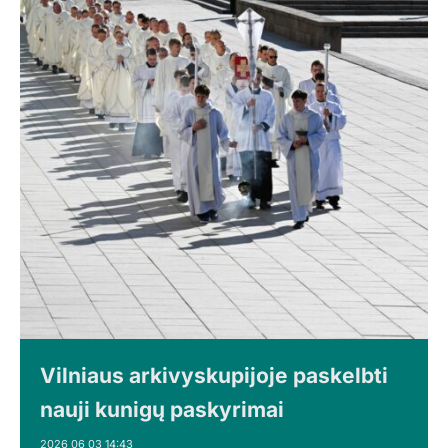
Vilniaus arkivyskupijoje paskelbti
nauji kunigų paskyrimai
2026 06 03 14:43