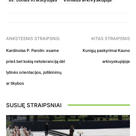
ANKSTESNIS STRAIPSNIS
KITAS STRAIPSNIS
Kardinolas P. Parolin: esame
Kunigų paskyrimai Kauno
prieš bet kokią netoleranciją dėl
arkivyskupijoje
lytinės orientacijos, įsitikinimų
ar tikybos
SUSIJĘ STRAIPSNIAI