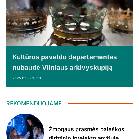
Kultūros paveldo departamentas
nubaudė Vilniaus arkivyskupiją
2025 02 07 15:00
REKOMENDUOJAME
Žmogaus prasmės paieškos
dirbtinio intelekto amžiuje