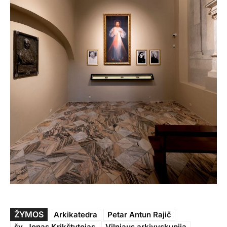
ŽYMOS
Arkikatedra
Petar Antun Rajič
šv. Jonas Krikštytojas
Vilniaus arkivyskupija