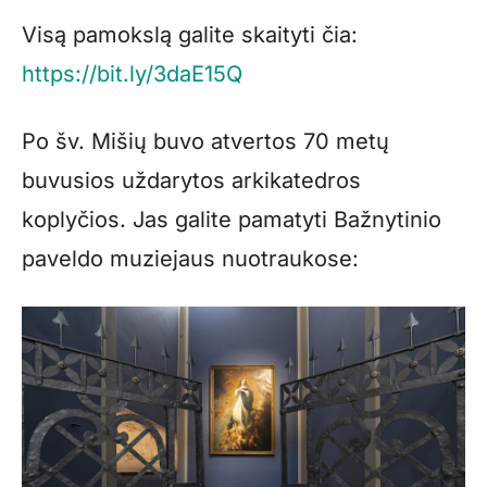
Visą pamokslą galite skaityti čia:
https://bit.ly/3daE15Q
Po šv. Mišių buvo atvertos 70 metų
buvusios uždarytos arkikatedros
koplyčios. Jas galite pamatyti Bažnytinio
paveldo muziejaus nuotraukose: