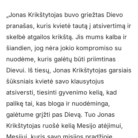
„Jonas Krikštytojas buvo griežtas Dievo
pranašas, kuris kvietė tautą į atsivertimą ir
skelbė atgailos krikštą. Jis mums kalba ir
šiandien, jog nėra jokio kompromiso su
nuodėme, kuris galėtų būti priimtinas
Dievui. Iš tiesų, Jonas Krikštytojas garsiais
šūksniais kvietė savo klausytojus
atsiversti, tiesinti gyvenimo kelią, kad
palikę tai, kas bloga ir nuodėminga,
galėtume grįžti pas Dievą. Tuo Jonas
Krikštytojas ruošė kelią Mesijo atėjimui,
Mesijui, kuris savo misijos pradžioje