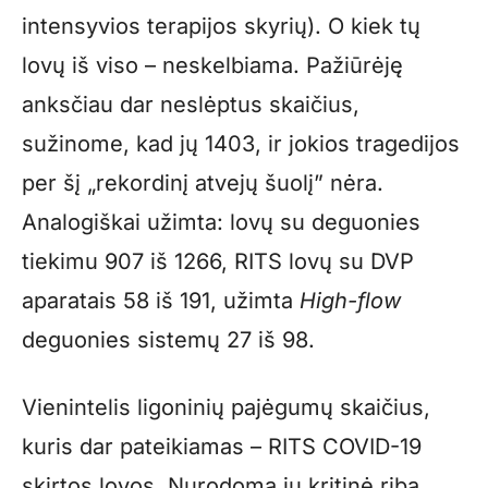
intensyvios terapijos skyrių). O kiek tų
lovų iš viso – neskelbiama. Pažiūrėję
anksčiau dar neslėptus skaičius,
sužinome, kad jų 1403, ir jokios tragedijos
per šį „rekordinį atvejų šuolį” nėra.
Analogiškai užimta: lovų su deguonies
tiekimu 907 iš 1266, RITS lovų su DVP
aparatais 58 iš 191, užimta
High-flow
deguonies sistemų 27 iš 98.
Vienintelis ligoninių pajėgumų skaičius,
kuris dar pateikiamas – RITS COVID-19
skirtos lovos. Nurodoma jų kritinė riba