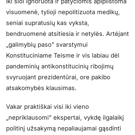
Iki šiol ignoruota ir patyčiomis apipilstoma
visuomenė, tylioji nepolitizuota medikų,
seniai supratusių kas vyksta,
bendruomenė atsitiesia ir netylės. Artėjant
„galimybių paso” svarstymui
Konstituciniame Teisme ir vis labiau dėl
pandeminių antikonstitucinių ribojimų
svyruojant prezidentūrai, ore pakibo
atsakomybės klausimas.
Vakar praktiškai visi iki vieno
„nepriklausomi” ekspertai, vykdę ilgalaikį
politinį užsakymą nepaliaujamai gąsdinti