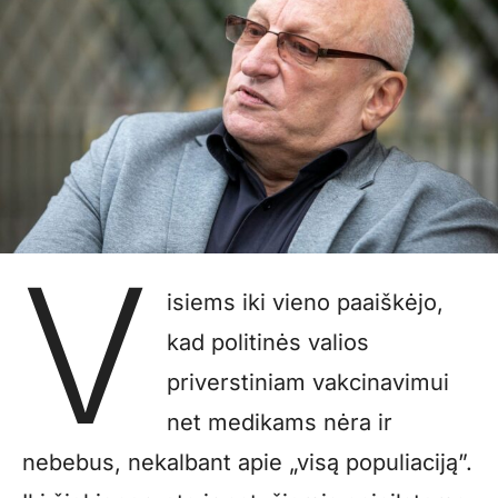
V
isiems iki vieno paaiškėjo,
kad politinės valios
priverstiniam vakcinavimui
net medikams nėra ir
nebebus, nekalbant apie „visą populiaciją”.