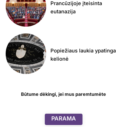
Prancūzijoje įteisinta
eutanazija
Popiežiaus laukia ypatinga
kelionė
Būtume dėkingi, jei mus paremtumėte
PARAMA