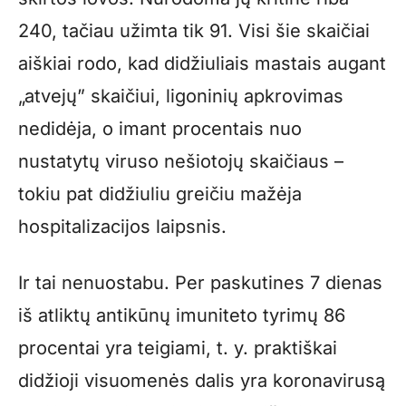
240, tačiau užimta tik 91. Visi šie skaičiai
aiškiai rodo, kad didžiuliais mastais augant
„atvejų” skaičiui, ligoninių apkrovimas
nedidėja, o imant procentais nuo
nustatytų viruso nešiotojų skaičiaus –
tokiu pat didžiuliu greičiu mažėja
hospitalizacijos laipsnis.
Ir tai nenuostabu. Per paskutines 7 dienas
iš atliktų antikūnų imuniteto tyrimų 86
procentai yra teigiami, t. y. praktiškai
didžioji visuomenės dalis yra koronavirusą