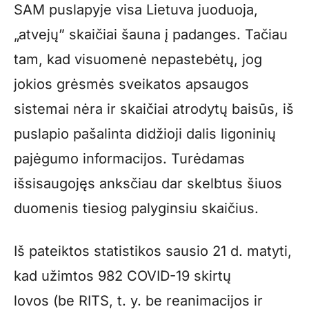
SAM puslapyje visa Lietuva juoduoja,
„atvejų” skaičiai šauna į padanges. Tačiau
tam, kad visuomenė nepastebėtų, jog
jokios grėsmės sveikatos apsaugos
sistemai nėra ir skaičiai atrodytų baisūs, iš
puslapio pašalinta didžioji dalis ligoninių
pajėgumo informacijos. Turėdamas
išsisaugojęs anksčiau dar skelbtus šiuos
duomenis tiesiog palyginsiu skaičius.
Iš pateiktos statistikos sausio 21 d. matyti,
kad užimtos 982 COVID-19 skirtų
lovos (be RITS, t. y. be reanimacijos ir