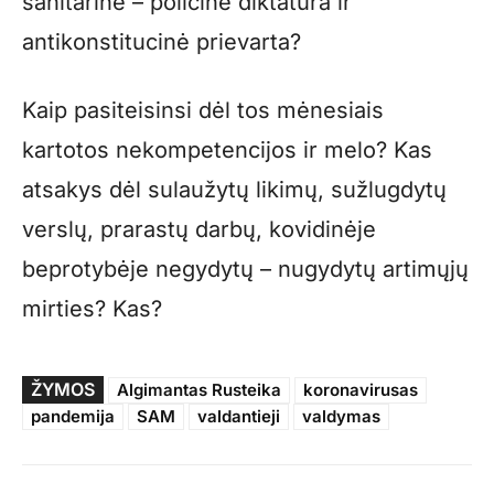
sanitarinė – policinė diktatūra ir
antikonstitucinė prievarta?
Kaip pasiteisinsi dėl tos mėnesiais
kartotos nekompetencijos ir melo? Kas
atsakys dėl sulaužytų likimų, sužlugdytų
verslų, prarastų darbų, kovidinėje
beprotybėje negydytų – nugydytų artimųjų
mirties? Kas?
ŽYMOS
Algimantas Rusteika
koronavirusas
pandemija
SAM
valdantieji
valdymas