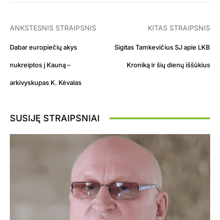
ANKSTESNIS STRAIPSNIS
KITAS STRAIPSNIS
Dabar europiečių akys
Sigitas Tamkevičius SJ apie LKB
nukreiptos į Kauną –
Kroniką ir šių dienų iššūkius
arkivyskupas K. Kėvalas
SUSIJĘ STRAIPSNIAI