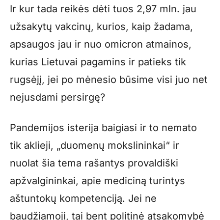
Ir kur tada reikės dėti tuos 2,97 mln. jau
užsakytų vakcinų, kurios, kaip žadama,
apsaugos jau ir nuo omicron atmainos,
kurias Lietuvai pagamins ir patieks tik
rugsėjį, jei po mėnesio būsime visi juo net
nejusdami persirgę?
Pandemijos isterija baigiasi ir to nemato
tik aklieji, „duomenų mokslininkai“ ir
nuolat šia tema rašantys provaldiški
apžvalgininkai, apie mediciną turintys
aštuntokų kompetenciją. Jei ne
baudžiamoji, tai bent politinė atsakomybė