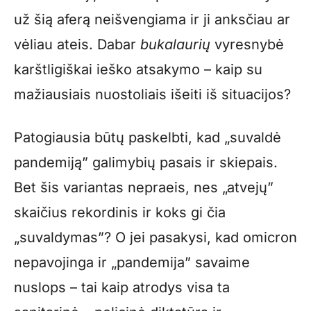
už šią aferą neišvengiama ir ji anksčiau ar
vėliau ateis. Dabar
bukalaurių
vyresnybė
karštligiškai ieško atsakymo – kaip su
mažiausiais nuostoliais išeiti iš situacijos?
Patogiausia būtų paskelbti, kad „suvaldė
pandemiją” galimybių pasais ir skiepais.
Bet šis variantas nepraeis, nes „atvejų”
skaičius rekordinis ir koks gi čia
„suvaldymas”? O jei pasakysi, kad omicron
nepavojinga ir „pandemija” savaime
nuslops – tai kaip atrodys visa ta