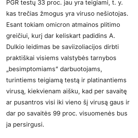
PGR testų 33 proc. jau yra teigiami, t. y.
kas trečias žmogus yra viruso nešiotojas.
Esant tokiam omicron atmainos plitimo
greičiui, kurį dar keliskart padidins A.
Dulkio leidimas be saviizoliacijos dirbti
praktiškai visiems valstybės tarnybos
„besimptomiams” darbuotojams,
turintiems teigiamą testą ir platinantiems
virusą, kiekvienam aišku, kad per savaitę
ar pusantros visi iki vieno šį virusą gaus ir
dar po savaitės 99 proc. visuomenės bus
ja persirgusi.