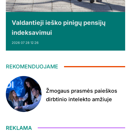
Valdantieji ieško pinigų pensijų
indeksavimui
2026 07 28 12:26
REKOMENDUOJAME
Žmogaus prasmės paieškos
dirbtinio intelekto amžiuje
REKLAMA