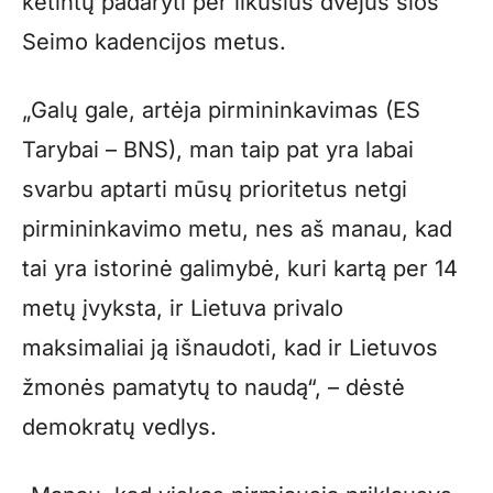
ketintų padaryti per likusius dvejus šios
Seimo kadencijos metus.
„Galų gale, artėja pirmininkavimas (ES
Tarybai – BNS), man taip pat yra labai
svarbu aptarti mūsų prioritetus netgi
pirmininkavimo metu, nes aš manau, kad
tai yra istorinė galimybė, kuri kartą per 14
metų įvyksta, ir Lietuva privalo
maksimaliai ją išnaudoti, kad ir Lietuvos
žmonės pamatytų to naudą“, – dėstė
demokratų vedlys.