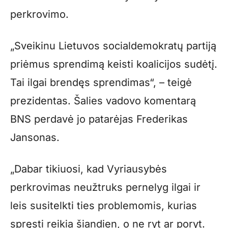
perkrovimo.
„Sveikinu Lietuvos socialdemokratų partiją
priėmus sprendimą keisti koalicijos sudėtį.
Tai ilgai brendęs sprendimas“, – teigė
prezidentas. Šalies vadovo komentarą
BNS perdavė jo patarėjas Frederikas
Jansonas.
„Dabar tikiuosi, kad Vyriausybės
perkrovimas neužtruks pernelyg ilgai ir
leis susitelkti ties problemomis, kurias
spręsti reikia šiandien, o ne ryt ar poryt.