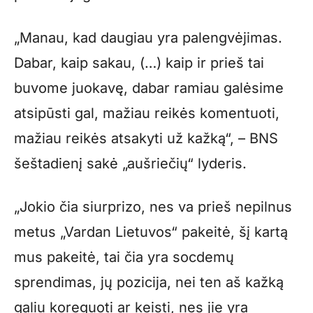
„Manau, kad daugiau yra palengvėjimas.
Dabar, kaip sakau, (…) kaip ir prieš tai
buvome juokavę, dabar ramiau galėsime
atsipūsti gal, mažiau reikės komentuoti,
mažiau reikės atsakyti už kažką“, – BNS
šeštadienį sakė „aušriečių“ lyderis.
„Jokio čia siurprizo, nes va prieš nepilnus
metus „Vardan Lietuvos“ pakeitė, šį kartą
mus pakeitė, tai čia yra socdemų
sprendimas, jų pozicija, nei ten aš kažką
galiu koreguoti ar keisti, nes jie yra