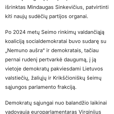
išrinktas Mindaugas Sinkevičius, patvirtinti
kiti naujų sudėčių partijos organai.
Po 2024 metų Seimo rinkimų valdančiąją
koaliciją socialdemokratai buvo sudarę su
„Nemuno aušra“ ir demokratais, tačiau
pernai rudenį pertvarkė daugumą, į ją
vietoje demokratų pakviesdami Lietuvos
valstiečių, žaliųjų ir Krikščioniškų šeimų
sąjungos parlamento frakciją.
Demokratų sąjungai nuo balandžio laikinai
vadovauja europarlamentaras Virginijus