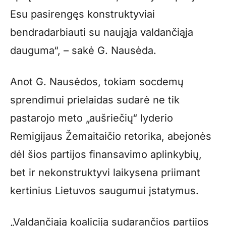
Esu pasirengęs konstruktyviai
bendradarbiauti su naująja valdančiąja
dauguma“, – sakė G. Nausėda.
Anot G. Nausėdos, tokiam socdemų
sprendimui prielaidas sudarė ne tik
pastarojo meto „aušriečių“ lyderio
Remigijaus Žemaitaičio retorika, abejonės
dėl šios partijos finansavimo aplinkybių,
bet ir nekonstruktyvi laikysena priimant
kertinius Lietuvos saugumui įstatymus.
„Valdančiąją koaliciją sudarančios partijos