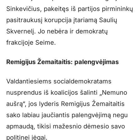
Sinkevičius, pakeitęs iš partijos pirmininkų
pasitraukusį korupcija įtariamą Saulių
Skvernelį. Jo nebėra ir demokratų
frakcijoje Seime.
Remigijus Žemaitaitis: palengvėjimas
Valdantiesiems socialdemokratams
nusprendus iš koalicijos šalinti „Nemuno
aušrą“, jos lyderis Remigijus Žemaitaitis
sako labiau jaučiantis palengvėjimą negu
apmaudą, tikisi mažesnio dėmesio savo
politinei jėgai.