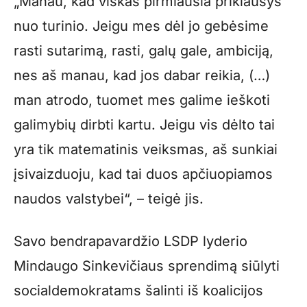
„Manau, kad viskas pirmiausia priklausys
nuo turinio. Jeigu mes dėl jo gebėsime
rasti sutarimą, rasti, galų gale, ambiciją,
nes aš manau, kad jos dabar reikia, (…)
man atrodo, tuomet mes galime ieškoti
galimybių dirbti kartu. Jeigu vis dėlto tai
yra tik matematinis veiksmas, aš sunkiai
įsivaizduoju, kad tai duos apčiuopiamos
naudos valstybei“, – teigė jis.
Savo bendrapavardžio LSDP lyderio
Mindaugo Sinkevičiaus sprendimą siūlyti
socialdemokratams šalinti iš koalicijos