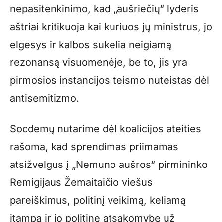
nepasitenkinimo, kad „aušriečių“ lyderis
aštriai kritikuoja kai kuriuos jų ministrus, jo
elgesys ir kalbos sukelia neigiamą
rezonansą visuomenėje, be to, jis yra
pirmosios instancijos teismo nuteistas dėl
antisemitizmo.
Socdemų nutarime dėl koalicijos ateities
rašoma, kad sprendimas priimamas
atsižvelgus į „Nemuno aušros“ pirmininko
Remigijaus Žemaitaičio viešus
pareiškimus, politinį veikimą, keliamą
įtampą ir jo politinę atsakomybę už