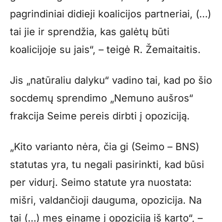
pagrindiniai didieji koalicijos partneriai, (…)
tai jie ir sprendžia, kas galėtų būti
koalicijoje su jais“, – teigė R. Žemaitaitis.
Jis „natūraliu dalyku“ vadino tai, kad po šio
socdemų sprendimo „Nemuno aušros“
frakcija Seime pereis dirbti į opoziciją.
„Kito varianto nėra, čia gi (Seimo – BNS)
statutas yra, tu negali pasirinkti, kad būsi
per vidurį. Seimo statute yra nuostata:
mišri, valdančioji dauguma, opozicija. Na
tai (…) mes einame į opoziciją iš karto“, –