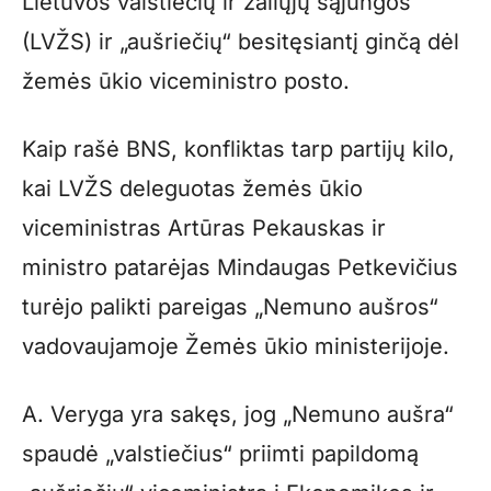
Lietuvos valstiečių ir žaliųjų sąjungos
(LVŽS) ir „aušriečių“ besitęsiantį ginčą dėl
žemės ūkio viceministro posto.
Kaip rašė BNS, konfliktas tarp partijų kilo,
kai LVŽS deleguotas žemės ūkio
viceministras Artūras Pekauskas ir
ministro patarėjas Mindaugas Petkevičius
turėjo palikti pareigas „Nemuno aušros“
vadovaujamoje Žemės ūkio ministerijoje.
A. Veryga yra sakęs, jog „Nemuno aušra“
spaudė „valstiečius“ priimti papildomą