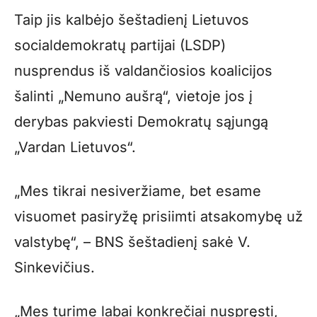
Taip jis kalbėjo šeštadienį Lietuvos
socialdemokratų partijai (LSDP)
nusprendus iš valdančiosios koalicijos
šalinti „Nemuno aušrą“, vietoje jos į
derybas pakviesti Demokratų sąjungą
„Vardan Lietuvos“.
„Mes tikrai nesiveržiame, bet esame
visuomet pasiryžę prisiimti atsakomybę už
valstybę“, – BNS šeštadienį sakė V.
Sinkevičius.
„Mes turime labai konkrečiai nuspręsti,