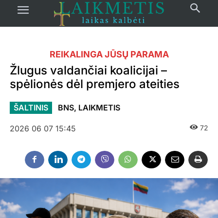
REIKALINGA JŪSŲ PARAMA
Žlugus valdančiai koalicijai –
spėlionės dėl premjero ateities
ŠALTINIS
BNS, LAIKMETIS
2026 06 07 15:45
72