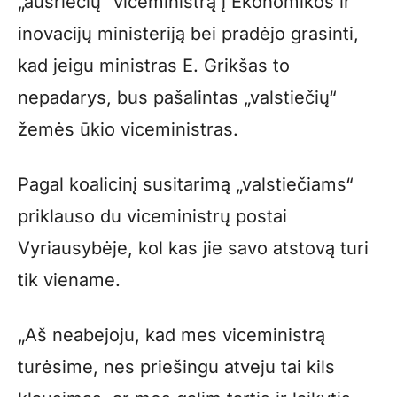
„aušriečių“ viceministrą į Ekonomikos ir
inovacijų ministeriją bei pradėjo grasinti,
kad jeigu ministras E. Grikšas to
nepadarys, bus pašalintas „valstiečių“
žemės ūkio viceministras.
Pagal koalicinį susitarimą „valstiečiams“
priklauso du viceministrų postai
Vyriausybėje, kol kas jie savo atstovą turi
tik viename.
„Aš neabejoju, kad mes viceministrą
turėsime, nes priešingu atveju tai kils