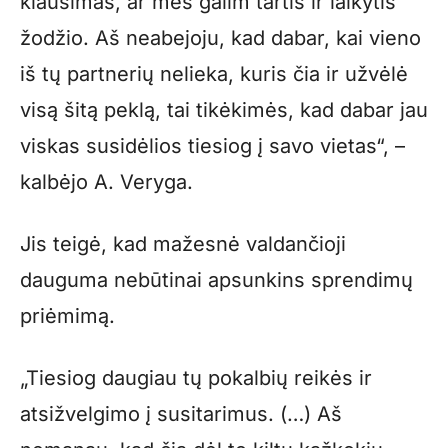
klausimas, ar mes galim tartis ir laikytis
žodžio. Aš neabejoju, kad dabar, kai vieno
iš tų partnerių nelieka, kuris čia ir užvėlė
visą šitą peklą, tai tikėkimės, kad dabar jau
viskas susidėlios tiesiog į savo vietas“, –
kalbėjo A. Veryga.
Jis teigė, kad mažesnė valdančioji
dauguma nebūtinai apsunkins sprendimų
priėmimą.
„Tiesiog daugiau tų pokalbių reikės ir
atsižvelgimo į susitarimus. (…) Aš