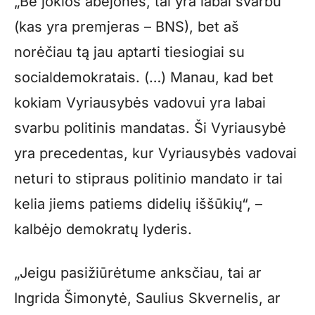
„Be jokios abejonės, tai yra labai svarbu
(kas yra premjeras – BNS), bet aš
norėčiau tą jau aptarti tiesiogiai su
socialdemokratais. (…) Manau, kad bet
kokiam Vyriausybės vadovui yra labai
svarbu politinis mandatas. Ši Vyriausybė
yra precedentas, kur Vyriausybės vadovai
neturi to stipraus politinio mandato ir tai
kelia jiems patiems didelių iššūkių“, –
kalbėjo demokratų lyderis.
„Jeigu pasižiūrėtume anksčiau, tai ar
Ingrida Šimonytė, Saulius Skvernelis, ar