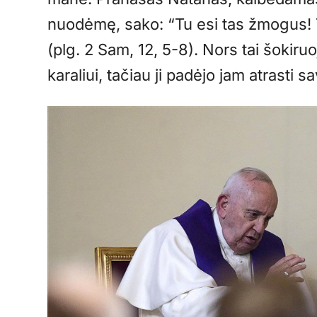
nuodėmę, sako: “Tu esi tas žmogus! T
(plg. 2 Sam, 12, 5-8). Nors tai šokiru
karaliui, tačiau ji padėjo jam atrasti sa