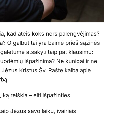
iškia, kad ateis koks nors palengvėjimas?
ija? O galbūt tai yra baimė prieš sąžinės
 galėtume atsakyti taip pat klausimu:
nuodėmių išpažinimą? Ne kunigai ir ne
s Jėzus Kristus Šv. Rašte kalba apie
rbą.
ką reiškia – eiti išpažinties.
kaip Jėzus savo laiku, įvairiais