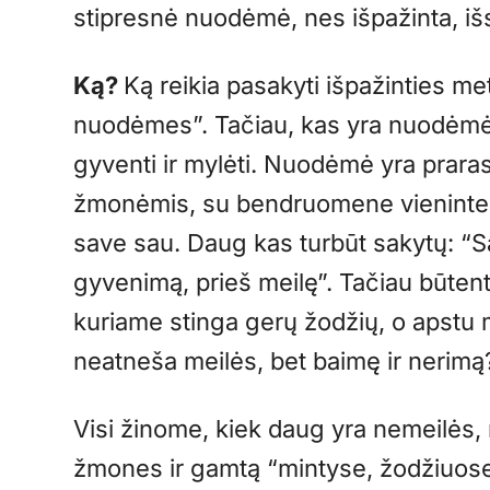
stipresnė nuodėmė, nes išpažinta, i
Ką?
Ką reikia pasakyti išpažinties m
nuodėmes”. Tačiau, kas yra nuodėmė? 
gyventi ir mylėti. Nuodėmė yra prarasti
žmonėmis, su bendruomene vienintelia
save sau. Daug kas turbūt sakytų: “
gyvenimą, prieš meilę”. Tačiau būten
kuriame stinga gerų žodžių, o apstu m
neatneša meilės, bet baimę ir nerimą
Visi žinome, kiek daug yra nemeilės
žmones ir gamtą “mintyse, žodžiuose 