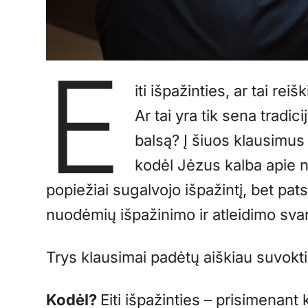
E
iti išpažinties, ar tai re
Ar tai yra tik sena tradic
balsą? Į šiuos klausimus
kodėl Jėzus kalba apie 
popiežiai sugalvojo išpažintį, bet pat
nuodėmių išpažinimo ir atleidimo sva
Trys klausimai padėtų aiškiau suvokti, 
Kodėl?
Eiti išpažinties – prisimenant 