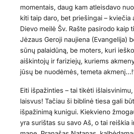
momentais, daug kam atleisdavo nuodė
kiti taip daro, bet priešingai – kviečia
Dievo meilė Šv. Rašte pasirodo kaip t
Jėzaus Geroji naujiena (Evangelija) b
sūnų palaidūną, be moters, kuri ieš
aiškintojų ir fariziejų, kuriems akmen
jūsų be nuodėmės, temeta akmenį…!
Eiti išpažinties – tai tikėti išlaisvini
laisvus! Tačiau ši biblinė tiesa gali 
išpažinimą kunigui. Kiekvieno žmoga
yra surištas su savo Aš, o tai reiškia 
mane. Pranašas Natanas, kalbėdamas 