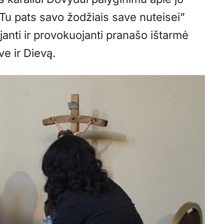
u pats savo žodžiais save nuteisei”
ojanti ir provokuojanti pranašo ištarmė
ve ir Dievą.