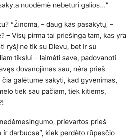
šsakyta nuodėmė nebeturi galios…”
etu? “Žinoma, – daug kas pasakytų, –
– Visų pirma tai priešinga tam, kas yra
 ryšį ne tik su Dievu, bet ir su
m tikslui – laimėti save, padovanoti
Savęs dovanojimas sau, nėra prieš
t čia galėtume sakyti, kad gyvenimas,
elo tiek sau pačiam, tiek kitiems,
?!
, nedėmesingumo, prievartos prieš
ir darbuose”, kiek perdėto rūpesčio