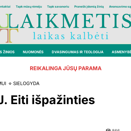
ontaktai
Tapk mūsų rėmėju
Tapk savanoriu
Pranešk įdomią žinią
Anonsavimo są
 ŽINIOS
NUOMONĖS
DVASINGUMAS IR TEOLOGIJA
ASMENYB
REIKALINGA JŪSŲ PARAMA
MUI
SIELOGYDA
. Eiti išpažinties
866