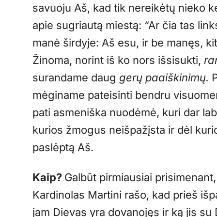
savuoju Aš, kad tik nereikėtų nieko 
apie sugriautą miestą: “Ar čia tas lin
manė širdyje: Aš esu, ir be manęs, kit
Žinoma, norint iš ko nors išsisukti,
ra
surandame daug
gerų paaiškinimų.
mėginame pateisinti bendru visuome
pati asmeniška nuodėmė, kuri dar la
kurios žmogus neišpažįsta ir dėl kurio
paslėptą Aš.
Kaip?
Galbūt pirmiausiai prisimenant
Kardinolas Martini rašo, kad prieš išpa
jam Dievas yra dovanojęs ir ką jis su 