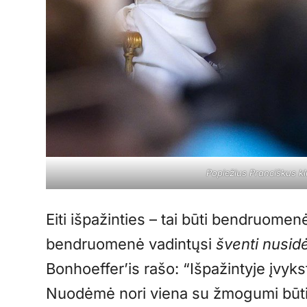
Popiežius Pranciškus kl
Eiti išpažinties – tai būti bendruomen
bendruomenė vadintųsi
šventi nusidė
Bonhoeffer’is rašo: “Išpažintyje įvy
Nuodėmė nori viena su žmogumi būti