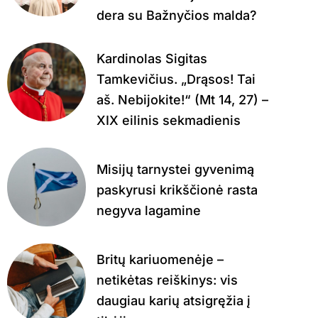
dera su Bažnyčios malda?
Kardinolas Sigitas
Tamkevičius. „Drąsos! Tai
aš. Nebijokite!“ (Mt 14, 27) –
XIX eilinis sekmadienis
Misijų tarnystei gyvenimą
paskyrusi krikščionė rasta
negyva lagamine
Britų kariuomenėje –
netikėtas reiškinys: vis
daugiau karių atsigręžia į