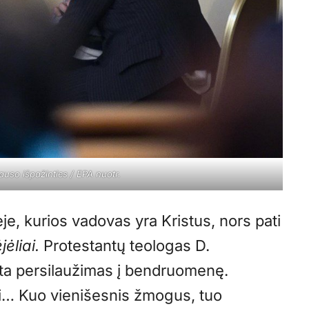
auso išpažinties / EPA nuotr.
ėje, kurios vadovas yra Kristus, nors pati
jėliai.
Protestantų teologas D.
ksta persilaužimas į bendruomenę.
… Kuo vienišesnis žmogus, tuo