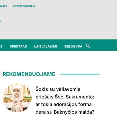
lygos
Privatumo politika
ĖS
SPEKTRAS
LAISVALAIKIUI
SIELOGYDA
REKOMENDUOJAME
Šokis su vėliavomis
priešais Švč. Sakramentą:
ar tokia adoracijos forma
dera su Bažnyčios malda?