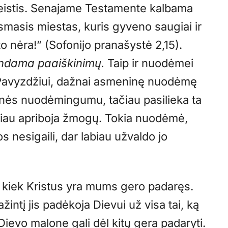
keistis. Senajame Testamente kalbama
ksmasis miestas, kuris gyveno saugiai ir
o nėra!” (Sofonijo pranašystė 2,15).
ndama paaiškinimų.
Taip ir nuodėmei
Pavyzdžiui, dažnai asmeninę nuodėmę
nės nuodėmingumu, tačiau pasilieka ta
biau apriboja žmogų. Tokia nuodėmė,
s nesigaili, dar labiau užvaldo jo
, kiek Kristus yra mums gero padaręs.
žintį jis padėkoja Dievui už visa tai, ką
Dievo malone gali dėl kitų gera padaryti.