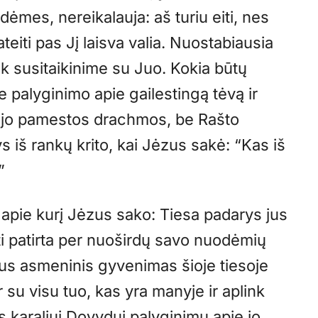
mes, nereikalauja: aš turiu eiti, nes
 ateiti pas Jį laisva valia. Nuostabiausia
ik susitaikinime su Juo. Kokia būtų
e palyginimo apie gailestingą tėvą ir
kojo pamestos drachmos, be Rašto
ys iš rankų krito, kai Jėzus sakė: “Kas iš
”
mu, apie kurį Jėzus sako: Tiesa padarys jus
būti patirta per nuoširdų savo nuodėmių
us asmeninis gyvenimas šioje tiesoje
ir su visu tuo, kas yra manyje ir aplink
karaliui Dovydui palyginimu apie jo