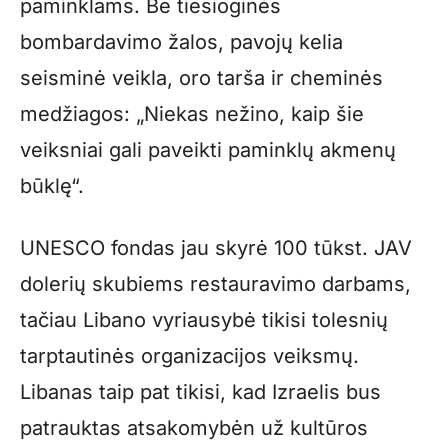
paminklams. Be tiesioginės
bombardavimo žalos, pavojų kelia
seisminė veikla, oro tarša ir cheminės
medžiagos: „Niekas nežino, kaip šie
veiksniai gali paveikti paminklų akmenų
būklę“.
UNESCO fondas jau skyrė 100 tūkst. JAV
dolerių skubiems restauravimo darbams,
tačiau Libano vyriausybė tikisi tolesnių
tarptautinės organizacijos veiksmų.
Libanas taip pat tikisi, kad Izraelis bus
patrauktas atsakomybėn už kultūros