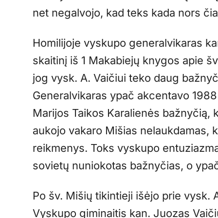
net negalvojo, kad teks kada nors čia
Homilijoje vyskupo generalvikaras ka
skaitinį iš 1 Makabiejų knygos apie š
jog vysk. A. Vaičiui teko daug bažnyči
Generalvikaras ypač akcentavo 1988 m
Marijos Taikos Karalienės bažnyčią, k
aukojo vakaro Mišias nelaukdamas, kol 
reikmenys. Toks vyskupo entuziazmas 
sovietų nuniokotas bažnyčias, o ypač
Po šv. Mišių tikintieji išėjo prie vysk.
Vyskupo giminaitis kan. Juozas Vaič