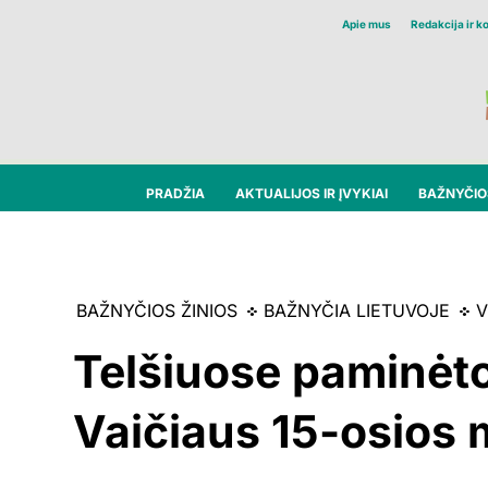
Apie mus
Redakcija ir k
PRADŽIA
AKTUALIJOS IR ĮVYKIAI
BAŽNYČIOS
BAŽNYČIOS ŽINIOS
BAŽNYČIA LIETUVOJE
V
Telšiuose paminėt
Vaičiaus 15-osios 