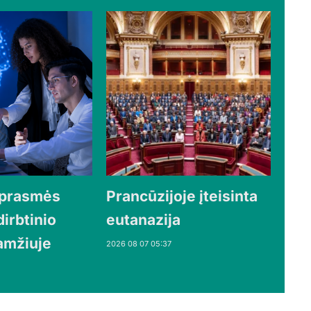
prasmės
Prancūzijoje įteisinta
irbtinio
eutanazija
 amžiuje
2026 08 07 05:37