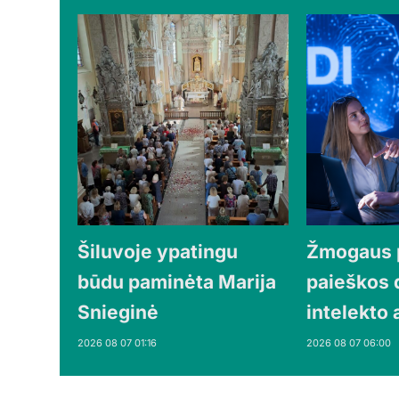
Šiluvoje ypatingu
Žmogaus 
būdu paminėta Marija
paieškos d
Snieginė
intelekto
2026 08 07 01:16
2026 08 07 06:00