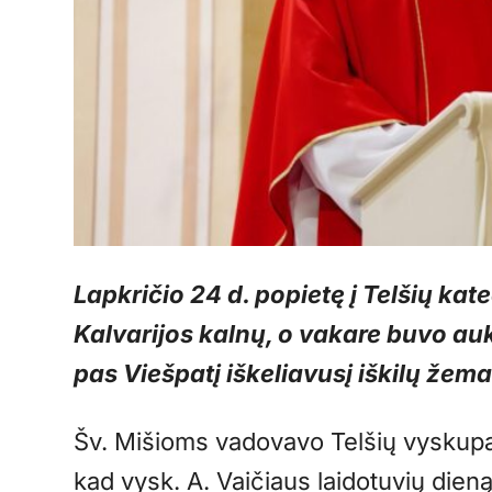
Lapkričio 24 d. popietę į Telšių kate
Kalvarijos kalnų, o vakare buvo au
pas Viešpatį iškeliavusį iškilų žem
Šv. Mišioms vadovavo Telšių vyskupas
kad vysk. A. Vaičiaus laidotuvių dien