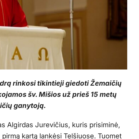
drą rinkosi tikintieji giedoti Žemaičių
kojamos šv. Mišios už prieš 15 metų
aičių ganytoją.
 Algirdas Jurevičius, kuris prisiminė,
ą pirmą kartą lankėsi Telšiuose. Tuomet