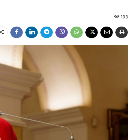
193
Dalintis