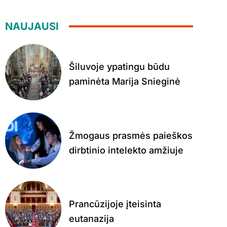
NAUJAUSI
Šiluvoje ypatingu būdu
paminėta Marija Snieginė
Žmogaus prasmės paieškos
dirbtinio intelekto amžiuje
Prancūzijoje įteisinta
eutanazija