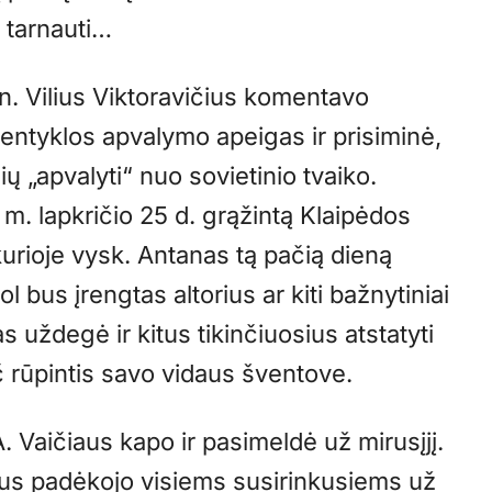
 tarnauti…
n. Vilius Viktoravičius komentavo
ventyklos apvalymo apeigas ir prisiminė,
ų „apvalyti“ nuo sovietinio tvaiko.
. lapkričio 25 d. grąžintą Klaipėdos
urioje vysk. Antanas tą pačią dieną
bus įrengtas altorius ar kiti bažnytiniai
uždegė ir kitus tikinčiuosius atstatyti
 rūpintis savo vidaus šventove.
 A. Vaičiaus kapo ir pasimeldė už mirusįjį.
ius padėkojo visiems susirinkusiems už