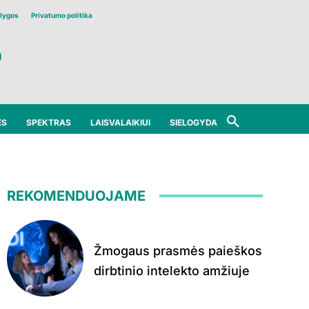
lygos
Privatumo politika
ĖS
SPEKTRAS
LAISVALAIKIUI
SIELOGYDA
REKOMENDUOJAME
Žmogaus prasmės paieškos
dirbtinio intelekto amžiuje