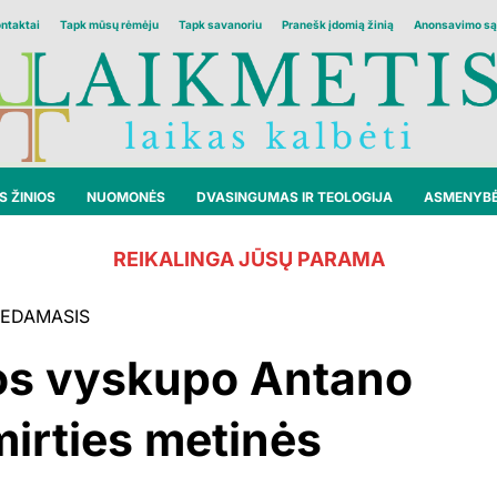
ontaktai
Tapk mūsų rėmėju
Tapk savanoriu
Pranešk įdomią žinią
Anonsavimo są
 ŽINIOS
NUOMONĖS
DVASINGUMAS IR TEOLOGIJA
ASMENYB
REIKALINGA JŪSŲ PARAMA
EDAMASIS
os vyskupo Antano
mirties metinės