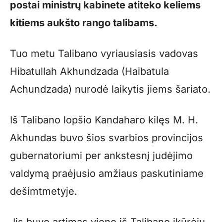
postai ministrų kabinete atiteko keliems
kitiems aukšto rango talibams.
Tuo metu Talibano vyriausiasis vadovas
Hibatullah Akhundzada (Haibatula
Achundzada) nurodė laikytis jiems šariato.
Iš Talibano lopšio Kandaharo kilęs M. H.
Akhundas buvo šios svarbios provincijos
gubernatoriumi per ankstesnį judėjimo
valdymą praėjusio amžiaus paskutiniame
dešimtmetyje.
Jis buvo artimas vieno iš Talibano įkūrėjų