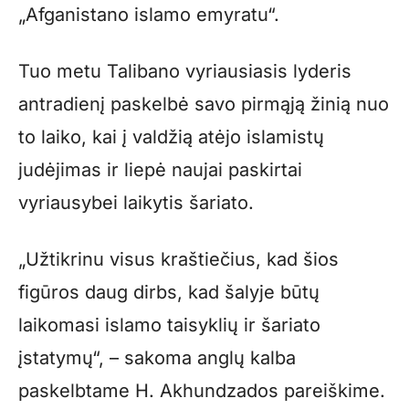
„Afganistano islamo emyratu“.
Tuo metu Talibano vyriausiasis lyderis
antradienį paskelbė savo pirmąją žinią nuo
to laiko, kai į valdžią atėjo islamistų
judėjimas ir liepė naujai paskirtai
vyriausybei laikytis šariato.
„Užtikrinu visus kraštiečius, kad šios
figūros daug dirbs, kad šalyje būtų
laikomasi islamo taisyklių ir šariato
įstatymų“, – sakoma anglų kalba
paskelbtame H. Akhundzados pareiškime.