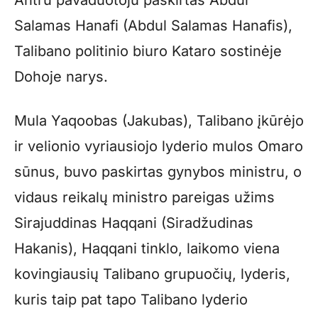
Salamas Hanafi (Abdul Salamas Hanafis),
Talibano politinio biuro Kataro sostinėje
Dohoje narys.
Mula Yaqoobas (Jakubas), Talibano įkūrėjo
ir velionio vyriausiojo lyderio mulos Omaro
sūnus, buvo paskirtas gynybos ministru, o
vidaus reikalų ministro pareigas užims
Sirajuddinas Haqqani (Siradžudinas
Hakanis), Haqqani tinklo, laikomo viena
kovingiausių Talibano grupuočių, lyderis,
kuris taip pat tapo Talibano lyderio