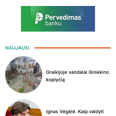
NAUJAUSI
Graikijoje vandalai išniekino
koplyčią
Ignas Vėgėlė. Kaip valdyti