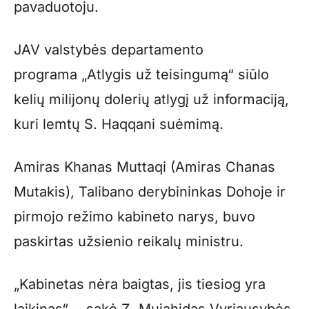
pavaduotoju.
JAV valstybės departamento
programa „Atlygis už teisingumą“ siūlo
kelių milijonų dolerių atlygį už informaciją,
kuri lemtų S. Haqqani suėmimą.
Amiras Khanas Muttaqi (Amiras Chanas
Mutakis), Talibano derybininkas Dohoje ir
pirmojo režimo kabineto narys, buvo
paskirtas užsienio reikalų ministru.
„Kabinetas nėra baigtas, jis tiesiog yra
laikinas“, – sakė Z. Mujahidas Vyriausybės