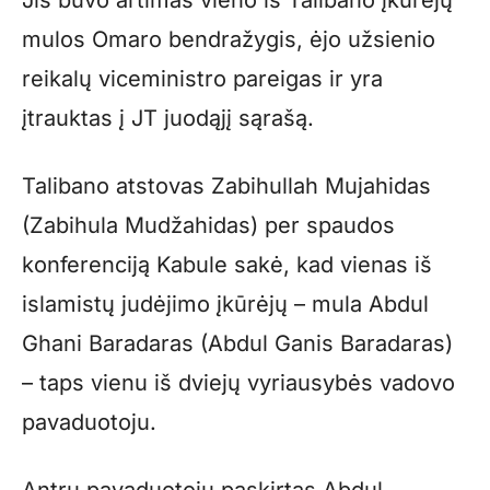
mulos Omaro bendražygis, ėjo užsienio
reikalų viceministro pareigas ir yra
įtrauktas į JT juodąjį sąrašą.
Talibano atstovas Zabihullah Mujahidas
(Zabihula Mudžahidas) per spaudos
konferenciją Kabule sakė, kad vienas iš
islamistų judėjimo įkūrėjų – mula Abdul
Ghani Baradaras (Abdul Ganis Baradaras)
– taps vienu iš dviejų vyriausybės vadovo
pavaduotoju.
Antru pavaduotoju paskirtas Abdul