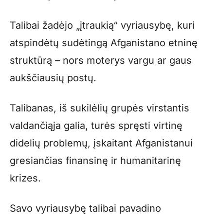
Talibai žadėjo „įtraukią“ vyriausybę, kuri
atspindėtų sudėtingą Afganistano etninę
struktūrą – nors moterys vargu ar gaus
aukščiausių postų.
Talibanas, iš sukilėlių grupės virstantis
valdančiąja galia, turės spręsti virtinę
didelių problemų, įskaitant Afganistanui
gresiančias finansinę ir humanitarinę
krizes.
Savo vyriausybę talibai pavadino