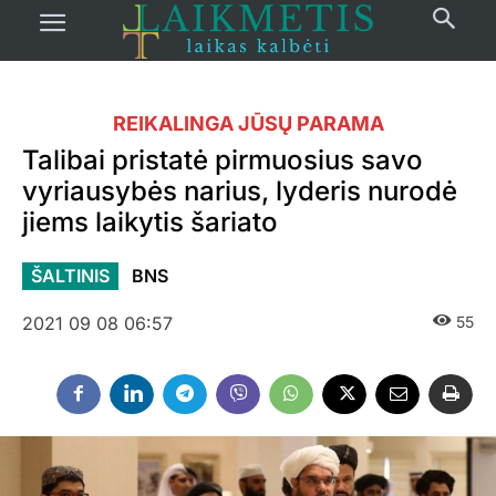
REIKALINGA JŪSŲ PARAMA
Talibai pristatė pirmuosius savo
vyriausybės narius, lyderis nurodė
jiems laikytis šariato
ŠALTINIS
BNS
2021 09 08 06:57
55