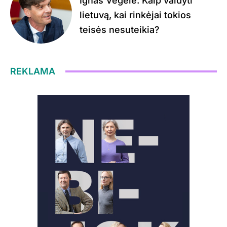
Ignas Vėgėlė. Kaip valdyti
lietuvą, kai rinkėjai tokios
teisės nesuteikia?
REKLAMA