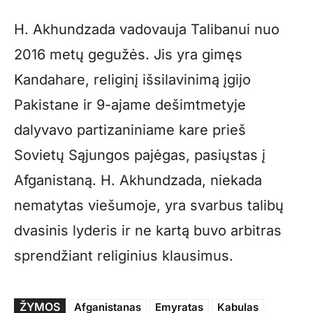
H. Akhundzada vadovauja Talibanui nuo
2016 metų gegužės. Jis yra gimęs
Kandahare, religinį išsilavinimą įgijo
Pakistane ir 9-ajame dešimtmetyje
dalyvavo partizaniniame kare prieš
Sovietų Sąjungos pajėgas, pasiųstas į
Afganistaną. H. Akhundzada, niekada
nematytas viešumoje, yra svarbus talibų
dvasinis lyderis ir ne kartą buvo arbitras
sprendžiant religinius klausimus.
ŽYMOS
Afganistanas
Emyratas
Kabulas