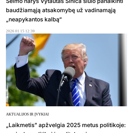
Seimo narys Vytautas Sinica siūlo panaikinti
baudžiamąją atsakomybę už vadinamąją
„neapykantos kalbą“
2026 01 15 12:39
AKTUALIJOS IR ĮVYKIAI
„Laikmetis” apžvelgia 2025 metus politikoje: