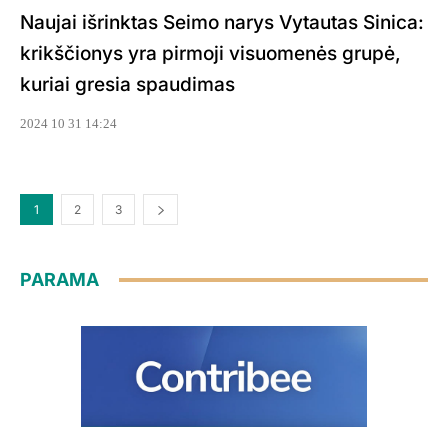
Naujai išrinktas Seimo narys Vytautas Sinica:
krikščionys yra pirmoji visuomenės grupė,
kuriai gresia spaudimas
2024 10 31 14:24
1
2
3
PARAMA