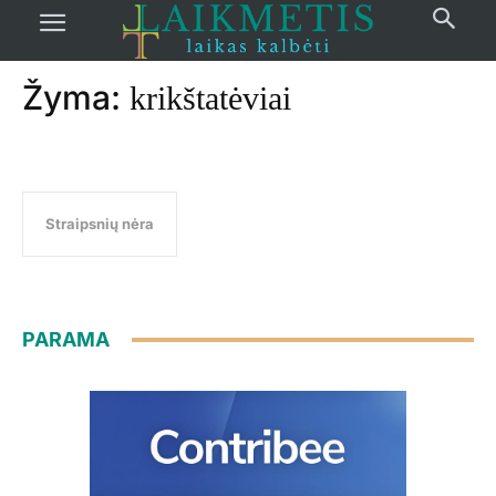
Pradžia
žymos
Krikštatėviai
Žyma:
krikštatėviai
Straipsnių nėra
PARAMA