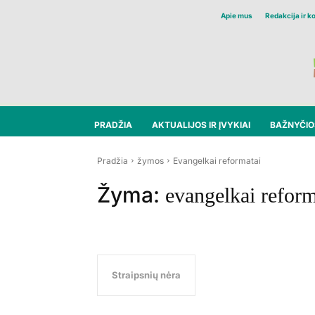
Apie mus
Redakcija ir k
PRADŽIA
AKTUALIJOS IR ĮVYKIAI
BAŽNYČIOS
Pradžia
žymos
Evangelkai reformatai
Žyma:
evangelkai reform
Straipsnių nėra