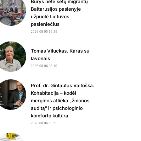
Būrys neteisėtų migrantų
Baltarusijos pasienyje
užpuolė Lietuvos
pasieniečius
2026 08 05 15:58
Tomas Viluckas. Karas su
lavonais
2026 08 06 06:19
Prof. dr. Gintautas Vaitoška.
Kohabitacija – kodėl
merginos atlieka „žmonos
auditą“ ir psichologinio
komforto kultūra
2026 08 06 05:35