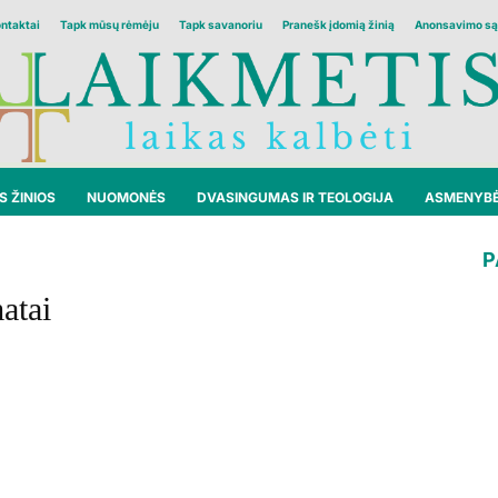
ontaktai
Tapk mūsų rėmėju
Tapk savanoriu
Pranešk įdomią žinią
Anonsavimo są
 ŽINIOS
NUOMONĖS
DVASINGUMAS IR TEOLOGIJA
ASMENYB
P
atai