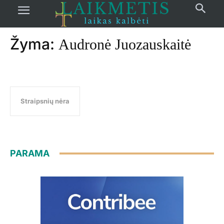
Pradžia
žymos
Audronė Juozauskaitė
Žyma:
Audronė Juozauskaitė
Straipsnių nėra
PARAMA