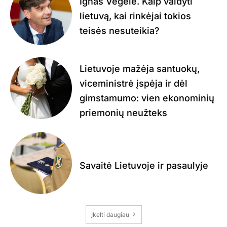
Ignas Vėgėlė. Kaip valdyti
lietuvą, kai rinkėjai tokios
teisės nesuteikia?
Lietuvoje mažėja santuokų,
viceministrė įspėja ir dėl
gimstamumo: vien ekonominių
priemonių neužteks
Savaitė Lietuvoje ir pasaulyje
Įkelti daugiau