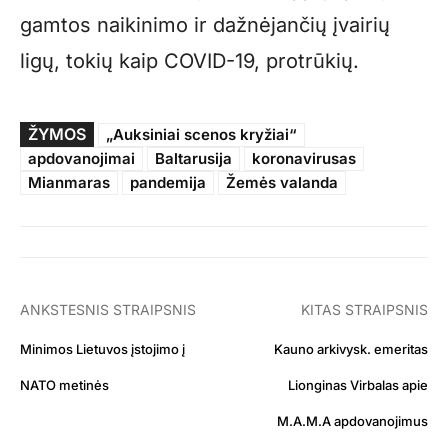
gamtos naikinimo ir dažnėjančių įvairių
ligų, tokių kaip COVID-19, protrūkių.
ŽYMOS
„Auksiniai scenos kryžiai“
apdovanojimai
Baltarusija
koronavirusas
Mianmaras
pandemija
Žemės valanda
ANKSTESNIS STRAIPSNIS
KITAS STRAIPSNIS
Minimos Lietuvos įstojimo į
Kauno arkivysk. emeritas
NATO metinės
Lionginas Virbalas apie
M.A.M.A apdovanojimus