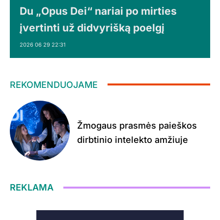
Du „Opus Dei“ nariai po mirties
įvertinti už didvyrišką poelgį
2026 06 29 22:31
REKOMENDUOJAME
Žmogaus prasmės paieškos
dirbtinio intelekto amžiuje
REKLAMA