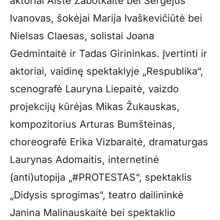
aktoriai Aistė Zabotkaitė bei Sergejus
Ivanovas, šokėjai Marija Ivaškevičiūtė bei
Nielsas Claesas, solistai Joana
Gedmintaitė ir Tadas Girininkas. Įvertinti ir
aktoriai, vaidinę spektaklyje „Respublika“,
scenografė Lauryna Liepaitė, vaizdo
projekcijų kūrėjas Mikas Žukauskas,
kompozitorius Arturas Bumšteinas,
choreografė Erika Vizbaraitė, dramaturgas
Laurynas Adomaitis, internetinė
(anti)utopija „#PROTESTAS“, spektaklis
„Didysis sprogimas“, teatro dailininkė
Janina Malinauskaitė bei spektaklio