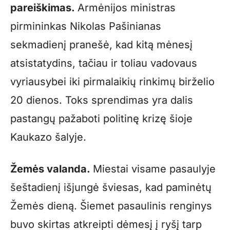
pareiškimas.
Armėnijos ministras
pirmininkas Nikolas Pašinianas
sekmadienį pranešė, kad kitą mėnesį
atsistatydins, tačiau ir toliau vadovaus
vyriausybei iki pirmalaikių rinkimų birželio
20 dienos. Toks sprendimas yra dalis
pastangų pažaboti politinę krizę šioje
Kaukazo šalyje.
Žemės valanda.
Miestai visame pasaulyje
šeštadienį išjungė šviesas, kad paminėtų
Žemės dieną. Šiemet pasaulinis renginys
buvo skirtas atkreipti dėmesį į ryšį tarp