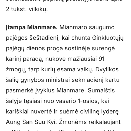
2 tūkst. vilkikų.
Įtampa Mianmare.
Mianmaro saugumo
pajėgos šeštadienį, kai chunta Ginkluotųjų
pajėgų dienos proga sostinėje surengė
karinį paradą, nukovė mažiausiai 91
žmogų, tarp kurių esama vaikų. Dvylikos
šalių gynybos ministrai sekmadienį kartu
pasmerkė įvykius Mianmare. Sumaištis
šalyje tęsiasi nuo vasario 1-osios, kai
kariškiai nuvertė ir suėmė civilinę lyderę
Aung San Suu Kyi. Žmonėms reikalaujant