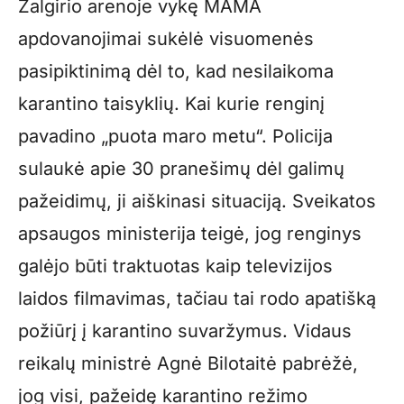
Žalgirio arenoje vykę MAMA
apdovanojimai sukėlė visuomenės
pasipiktinimą dėl to, kad nesilaikoma
karantino taisyklių. Kai kurie renginį
pavadino „puota maro metu“. Policija
sulaukė apie 30 pranešimų dėl galimų
pažeidimų, ji aiškinasi situaciją. Sveikatos
apsaugos ministerija teigė, jog renginys
galėjo būti traktuotas kaip televizijos
laidos filmavimas, tačiau tai rodo apatišką
požiūrį į karantino suvaržymus. Vidaus
reikalų ministrė Agnė Bilotaitė pabrėžė,
jog visi, pažeidę karantino režimo