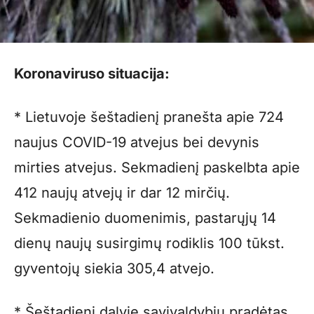
Koronaviruso situacija:
* Lietuvoje šeštadienį pranešta apie 724
naujus COVID-19 atvejus bei devynis
mirties atvejus. Sekmadienį paskelbta apie
412 naujų atvejų ir dar 12 mirčių.
Sekmadienio duomenimis, pastarųjų 14
dienų naujų susirgimų rodiklis 100 tūkst.
gyventojų siekia 305,4 atvejo.
* Šeštadienį dalyje savivaldybių pradėtas