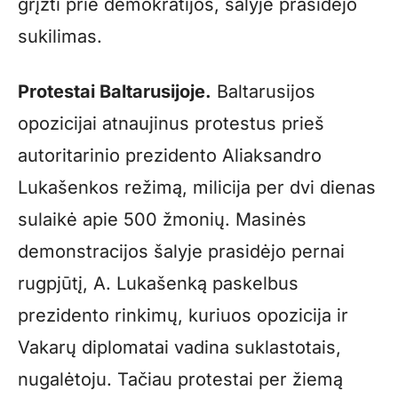
grįžti prie demokratijos, šalyje prasidėjo
sukilimas.
Protestai Baltarusijoje.
Baltarusijos
opozicijai atnaujinus protestus prieš
autoritarinio prezidento Aliaksandro
Lukašenkos režimą, milicija per dvi dienas
sulaikė apie 500 žmonių. Masinės
demonstracijos šalyje prasidėjo pernai
rugpjūtį, A. Lukašenką paskelbus
prezidento rinkimų, kuriuos opozicija ir
Vakarų diplomatai vadina suklastotais,
nugalėtoju. Tačiau protestai per žiemą