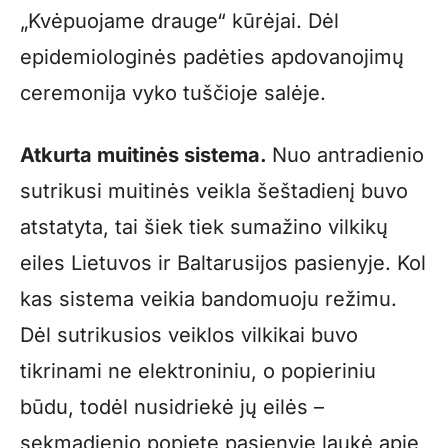
„Kvėpuojame drauge“ kūrėjai. Dėl
epidemiologinės padėties apdovanojimų
ceremonija vyko tuščioje salėje.
Atkurta muitinės sistema.
Nuo antradienio
sutrikusi muitinės veikla šeštadienį buvo
atstatyta, tai šiek tiek sumažino vilkikų
eiles Lietuvos ir Baltarusijos pasienyje. Kol
kas sistema veikia bandomuoju režimu.
Dėl sutrikusios veiklos vilkikai buvo
tikrinami ne elektroniniu, o popieriniu
būdu, todėl nusidriekė jų eilės –
sekmadienio popietę pasienyje laukė apie