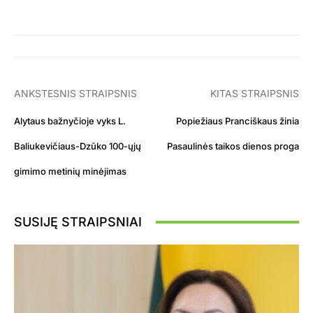
ANKSTESNIS STRAIPSNIS
KITAS STRAIPSNIS
Alytaus bažnyčioje vyks L.
Popiežiaus Pranciškaus žinia
Baliukevičiaus-Dzūko 100-ųjų
Pasaulinės taikos dienos proga
gimimo metinių minėjimas
SUSIJĘ STRAIPSNIAI