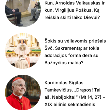
Kun. Arnoldas Valkauskas ir
kun. Virgilijus Poškus. Ką
reiškia skirti laiko Dievui?
Šokis su vėliavomis priešais
Švč. Sakramentą: ar tokia
adoracijos forma dera su
Bažnyčios malda?
Kardinolas Sigitas
Tamkevičius. „Drąsos! Tai
aš. Nebijokite!“ (Mt 14, 27) –
XIX eilinis sekmadienis