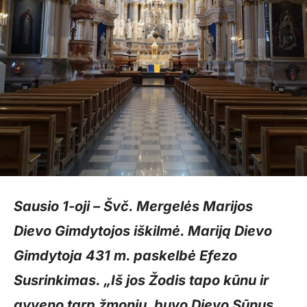
Sausio 1-oji – Švč. Mergelės Marijos
Dievo Gimdytojos iškilmė. Mariją Dievo
Gimdytoja 431 m. paskelbė Efezo
Susrinkimas. „Iš jos Žodis tapo kūnu ir
gyveno tarp žmonių, buvo Dievo Sūnus,