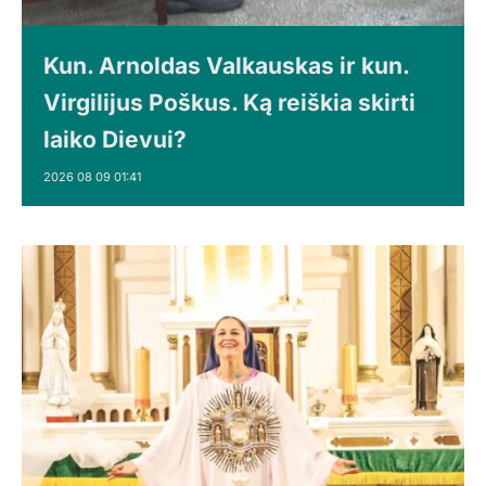
Kun. Arnoldas Valkauskas ir kun.
Virgilijus Poškus. Ką reiškia skirti
laiko Dievui?
2026 08 09 01:41