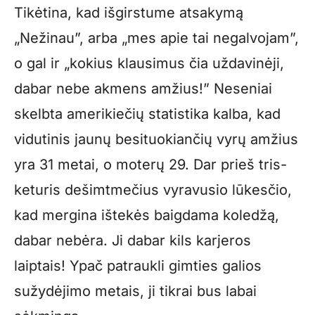
Tikėtina, kad išgirstume atsakymą
„Nežinau”, arba „mes apie tai negalvojam”,
o gal ir „kokius klausimus čia uždavinėji,
dabar nebe akmens amžius!” Neseniai
skelbta amerikiečių statistika kalba, kad
vidutinis jaunų besituokiančių vyrų amžius
yra 31 metai, o moterų 29. Dar prieš tris-
keturis dešimtmečius vyravusio lūkesčio,
kad mergina ištekės baigdama koledžą,
dabar nebėra. Ji dabar kils karjeros
laiptais! Ypač patraukli gimties galios
sužydėjimo metais, ji tikrai bus labai