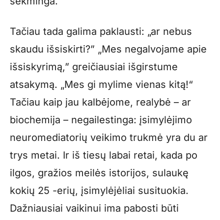
sėkminga.
Tačiau tada galima paklausti: „ar nebus
skaudu išsiskirti?” „Mes negalvojame apie
išsiskyrimą,” greičiausiai išgirstume
atsakymą. „Mes gi mylime vienas kitą!“
Tačiau kaip jau kalbėjome, realybė – ar
biochemija – negailestinga: įsimylėjimo
neuromediatorių veikimo trukmė yra du ar
trys metai. Ir iš tiesų labai retai, kada po
ilgos, gražios meilės istorijos, sulaukę
kokių 25 -erių, įsimylėjėliai susituokia.
Dažniausiai vaikinui ima pabosti būti