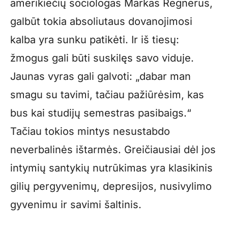
amerikiečių sociologas Markas Regnerus,
galbūt tokia absoliutaus dovanojimosi
kalba yra sunku patikėti. Ir iš tiesų:
žmogus gali būti suskilęs savo viduje.
Jaunas vyras gali galvoti: „dabar man
smagu su tavimi, tačiau pažiūrėsim, kas
bus kai studijų semestras pasibaigs.“
Tačiau tokios mintys nesustabdo
neverbalinės ištarmės. Greičiausiai dėl jos
intymių santykių nutrūkimas yra klasikinis
gilių pergyvenimų, depresijos, nusivylimo
gyvenimu ir savimi šaltinis.