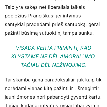
Taip yra sakęs net liberaliais laikais
popiežius Pranciškus: jei intymūs
santykiai pradedami prieš santuoką, gerai
pažinti būsimą sutuoktinį tampa sunku.
VISADA VERTA PRIMINTI, KAD
KLYSTAME NE DĖL AMORALUMO,
TAČIAU DĖL NEŽINOJIMO.
Tai skamba gana paradoksaliai: juk kaip tik
norėdami vienas kitą pažinti ir „išmėginti“
jauni žmonės nori pabandyti gyventi kartu.
Tačiau kadangi intymūs ryšiai labai vyrą ir