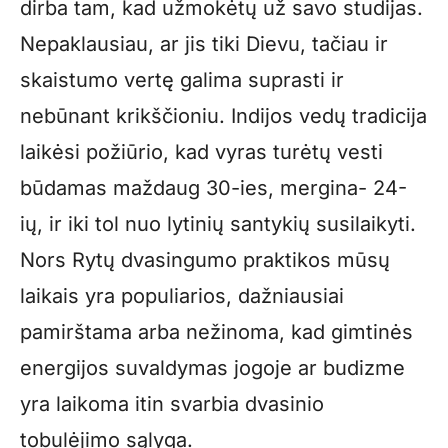
dirba tam, kad užmokėtų už savo studijas.
Nepaklausiau, ar jis tiki Dievu, tačiau ir
skaistumo vertę galima suprasti ir
nebūnant krikščioniu. Indijos vedų tradicija
laikėsi požiūrio, kad vyras turėtų vesti
būdamas maždaug 30-ies, mergina- 24-
ių, ir iki tol nuo lytinių santykių susilaikyti.
Nors Rytų dvasingumo praktikos mūsų
laikais yra populiarios, dažniausiai
pamirštama arba nežinoma, kad gimtinės
energijos suvaldymas jogoje ar budizme
yra laikoma itin svarbia dvasinio
tobulėjimo sąlyga.