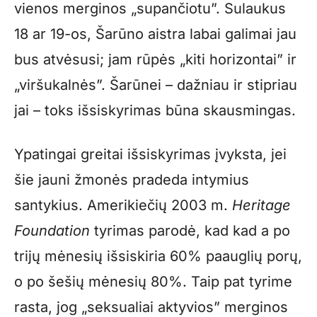
vienos merginos „supančiotu”. Sulaukus
18 ar 19-os, Šarūno aistra labai galimai jau
bus atvėsusi; jam rūpės „kiti horizontai” ir
„viršukalnės”. Šarūnei – dažniau ir stipriau
jai – toks išsiskyrimas būna skausmingas.
Ypatingai greitai išsiskyrimas įvyksta, jei
šie jauni žmonės pradeda intymius
santykius. Amerikiečių 2003 m.
Heritage
Foundation
tyrimas parodė, kad kad a po
trijų mėnesių išsiskiria 60% paauglių porų,
o po šešių mėnesių 80%. Taip pat tyrime
rasta, jog „seksualiai aktyvios” merginos