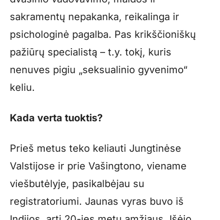
sakramentų nepakanka, reikalinga ir
psichologinė pagalba. Pas krikščioniškų
pažiūrų specialistą – t.y. tokį, kuris
nenuves pigiu „seksualinio gyvenimo“
keliu.
Kada verta tuoktis?
Prieš metus teko keliauti Jungtinėse
Valstijose ir prie Vašingtono, viename
viešbutėlyje, pasikalbėjau su
registratoriumi. Jaunas vyras buvo iš
Indijos, arti 20-ies metų amžiaus. Išėjo