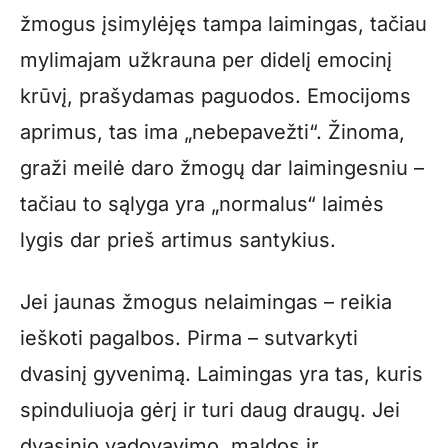
žmogus įsimylėjęs tampa laimingas, tačiau
mylimajam užkrauna per didelį emocinį
krūvį, prašydamas paguodos. Emocijoms
aprimus, tas ima „nebepavežti“. Žinoma,
graži meilė daro žmogų dar laimingesniu –
tačiau to sąlyga yra „normalus“ laimės
lygis dar prieš artimus santykius.
Jei jaunas žmogus nelaimingas – reikia
ieškoti pagalbos. Pirma – sutvarkyti
dvasinį gyvenimą. Laimingas yra tas, kuris
spinduliuoja gėrį ir turi daug draugų. Jei
dvasinio vadovavimo, maldos ir