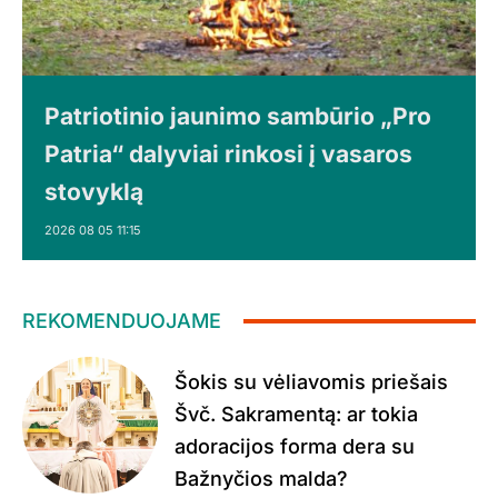
Patriotinio jaunimo sambūrio „Pro
Patria“ dalyviai rinkosi į vasaros
stovyklą
2026 08 05 11:15
REKOMENDUOJAME
Šokis su vėliavomis priešais
Švč. Sakramentą: ar tokia
adoracijos forma dera su
Bažnyčios malda?