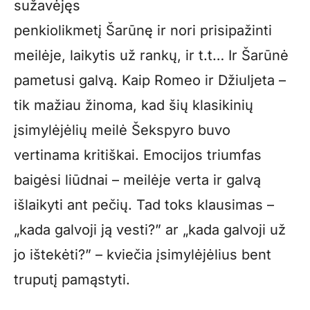
sužavėjęs
penkiolikmetį Šarūnę ir nori prisipažinti
meilėje, laikytis už rankų, ir t.t… Ir Šarūnė
pametusi galvą. Kaip Romeo ir Džiuljeta –
tik mažiau žinoma, kad šių klasikinių
įsimylėjėlių meilė Šekspyro buvo
vertinama kritiškai. Emocijos triumfas
baigėsi liūdnai – meilėje verta ir galvą
išlaikyti ant pečių. Tad toks klausimas –
„kada galvoji ją vesti?” ar „kada galvoji už
jo ištekėti?” – kviečia įsimylėjėlius bent
truputį pamąstyti.