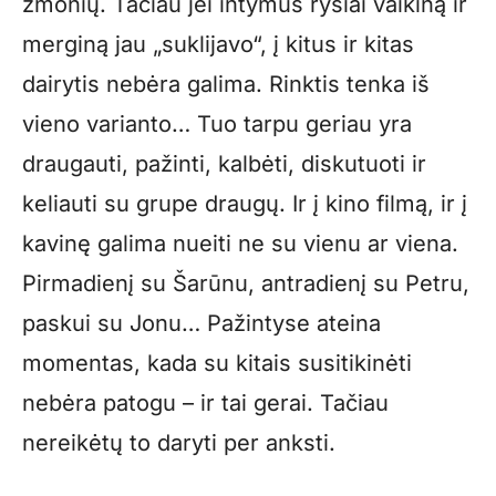
žmonių. Tačiau jei intymūs ryšiai vaikiną ir
merginą jau „suklijavo“, į kitus ir kitas
dairytis nebėra galima. Rinktis tenka iš
vieno varianto… Tuo tarpu geriau yra
draugauti, pažinti, kalbėti, diskutuoti ir
keliauti su grupe draugų. Ir į kino filmą, ir į
kavinę galima nueiti ne su vienu ar viena.
Pirmadienį su Šarūnu, antradienį su Petru,
paskui su Jonu… Pažintyse ateina
momentas, kada su kitais susitikinėti
nebėra patogu – ir tai gerai. Tačiau
nereikėtų to daryti per anksti.