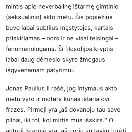
mintis apie neverbalinę ištarmę gimtinio
(seksualinio) akto metu. Šis popiežius
buvo labai subtilus mąstytojas, kartais
priskiriamas – nors ir ne visai teisingai –
fenomenologams. Ši filosofijos kryptis
labai daug dėmesio skyrė žmogaus
išgyvenamam patyrimui.
Jonas Paulius II rašė, jog intymaus akto
metu vyro ir moters kūnas ištaria dvi
frazes. Pirmoji yra „aš dovanoju tau save
pilnai, iki tol, kol mirtis mus išskirs.“ O
antroji ištarmė yra „aš noriu su tavim turėti