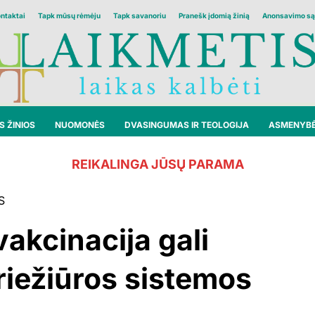
ontaktai
Tapk mūsų rėmėju
Tapk savanoriu
Pranešk įdomią žinią
Anonsavimo są
 ŽINIOS
NUOMONĖS
DVASINGUMAS IR TEOLOGIJA
ASMENYB
REIKALINGA JŪSŲ PARAMA
S
akcinacija gali
riežiūros sistemos