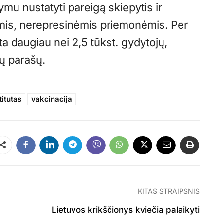
mu nustatyti pareigą skiepytis ir
omis, nerepresinėmis priemonėmis. Per
ta daugiau nei 2,5 tūkst. gydytojų,
jų parašų.
titutas
vakcinacija
Dalintis
KITAS STRAIPSNIS
Lietuvos krikščionys kviečia palaikyti