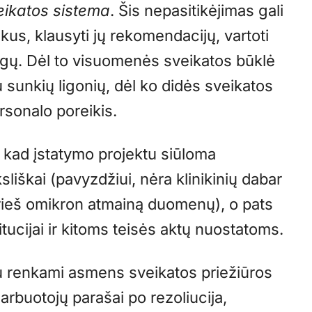
veikatos sistema
. Šis nepasitikėjimas gali
kus, klausyti jų rekomendacijų, vartoti
 ligų. Dėl to visuomenės sveikatos būklė
u sunkių ligonių, dėl ko didės sveikatos
sonalo poreikis.
, kad įstatymo projektu siūloma
liškai (pavyzdžiui, nėra klinikinių dabar
ieš omikron
atmainą duomenų), o pats
tucijai ir kitoms teisės aktų nuostatoms.
tu renkami asmens sveikatos priežiūros
darbuotojų parašai po rezoliucija,