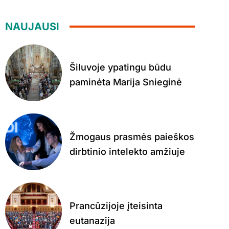
NAUJAUSI
Šiluvoje ypatingu būdu
paminėta Marija Snieginė
Žmogaus prasmės paieškos
dirbtinio intelekto amžiuje
Prancūzijoje įteisinta
eutanazija