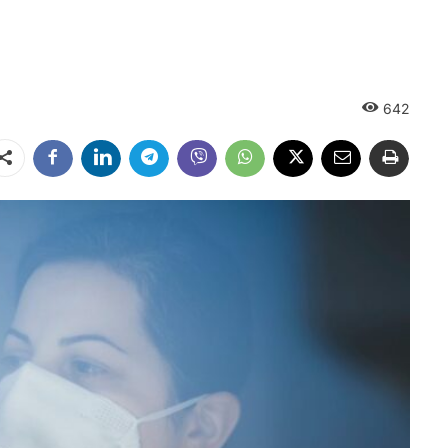
642
Dalintis