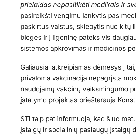
prielaidas nepasitikėti medikais ir s
pasireikšti vengimu lankytis pas medi
paskirtus vaistus, skiepytis nuo kitų
blogės ir į ligoninę pateks vis daugia
sistemos apkrovimas ir medicinos per
Galiausiai atkreipiamas dėmesys į tai
privaloma vakcinacija nepagrįsta moks
naudojamų vakcinų veiksmingumo pr
įstatymo projektas prieštarauja Konsti
STI taip pat informuoja, kad šiuo me
įstaigų ir socialinių paslaugų įstaigų 