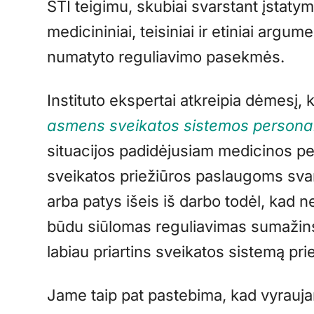
STI teigimu, skubiai svarstant įstatym
medicininiai, teisiniai ir etiniai argu
numatyto reguliavimo pasekmės.
Instituto ekspertai atkreipia dėmesį,
asmens sveikatos sistemos persona
situacijos padidėjusiam medicinos pers
sveikatos priežiūros paslaugoms svarb
arba patys išeis iš darbo todėl, kad n
būdu siūlomas reguliavimas sumažins
labiau priartins sveikatos sistemą pri
Jame taip pat pastebima, kad vyrauj