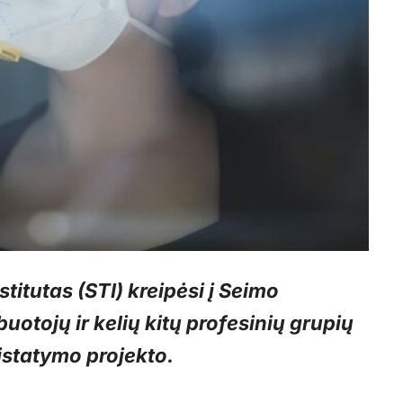
stitutas (STI) kreipėsi į Seimo
buotojų ir kelių kitų profesinių grupių
įstatymo projekto.