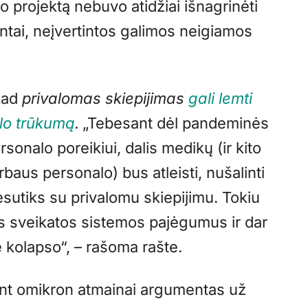
o projektą nebuvo atidžiai išnagrinėti
mentai, neįvertintos galimos neigiamos
 kad
privalomas skiepijimas
gali lemti
lo trūkumą
.
„Tebesant dėl pandeminės
onalo poreikiui, dalis medikų (ir kito
aus personalo) bus atleisti, nušalinti
esutiks su privalomu skiepijimu. Tokiu
 sveikatos sistemos pajėgumus ir dar
e kolapso“, – rašoma rašte.
ant omikron atmainai argumentas už