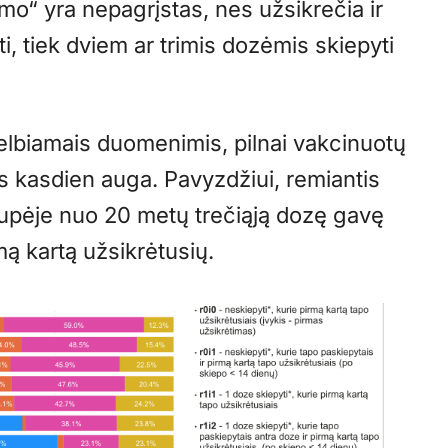
mo“ yra nepagrįstas, nes užsikrečia ir
ti, tiek dviem ar trimis dozėmis skiepyti
elbiamais duomenimis, pilnai vakcinuotų
s kasdien auga. Pavyzdžiui, remiantis
upėje nuo 20 metų trečiąją dozę gavę
ą kartą užsikrėtusių.