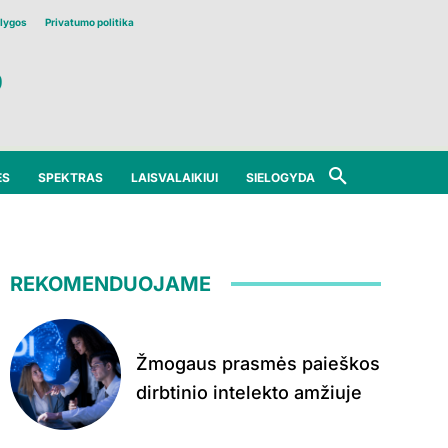
lygos
Privatumo politika
ĖS
SPEKTRAS
LAISVALAIKIUI
SIELOGYDA
REKOMENDUOJAME
Žmogaus prasmės paieškos
dirbtinio intelekto amžiuje