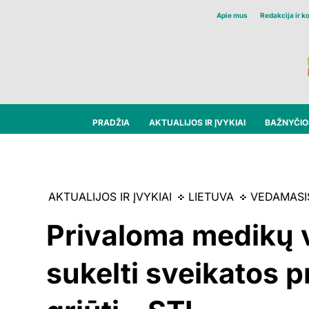
Apie mus
Redakcija ir k
PRADŽIA
AKTUALIJOS IR ĮVYKIAI
BAŽNYČIOS
AKTUALIJOS IR ĮVYKIAI
LIETUVA
VEDAMASI
Privaloma medikų v
sukelti sveikatos p