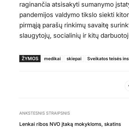
raginančia atsisakyti sumanymo įstaty
pandemijos valdymo tikslo siekti kit
pirmąją parašų rinkimų savaitę surink
slaugytojų, socialinių ir kitų darbuoto
ŽYMOS
medikai
skiepai
Sveikatos teisės ins
ANKSTESNIS STRAIPSNIS
Lenkai ribos NVO įtaką mokykloms, skatins