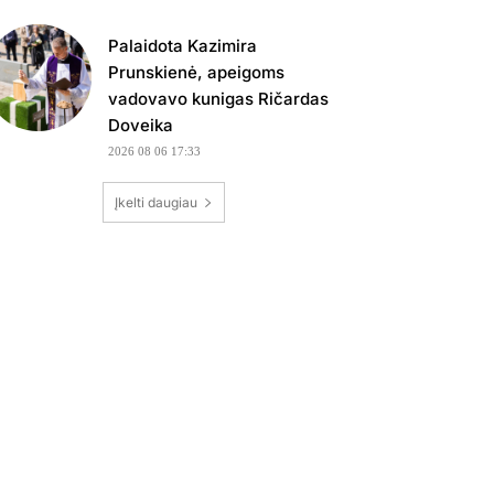
Palaidota Kazimira
Prunskienė, apeigoms
vadovavo kunigas Ričardas
Doveika
2026 08 06 17:33
Įkelti daugiau