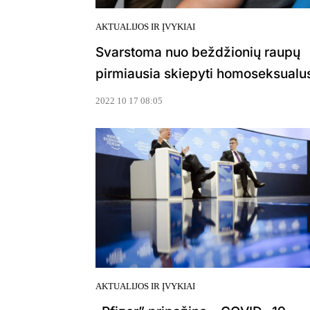
AKTUALIJOS IR ĮVYKIAI
Svarstoma nuo beždžionių raupų
pirmiausia skiepyti homoseksualu
2022 10 17 08:05
AKTUALIJOS IR ĮVYKIAI