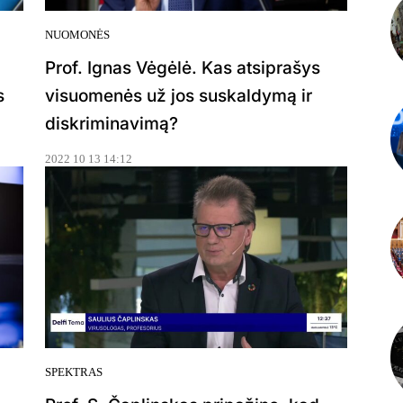
NUOMONĖS
Prof. Ignas Vėgėlė. Kas atsiprašys
s
visuomenės už jos suskaldymą ir
diskriminavimą?
2022 10 13 14:12
SPEKTRAS