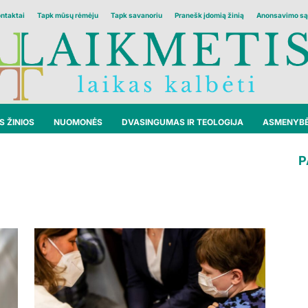
ontaktai
Tapk mūsų rėmėju
Tapk savanoriu
Pranešk įdomią žinią
Anonsavimo są
 ŽINIOS
NUOMONĖS
DVASINGUMAS IR TEOLOGIJA
ASMENYB
P