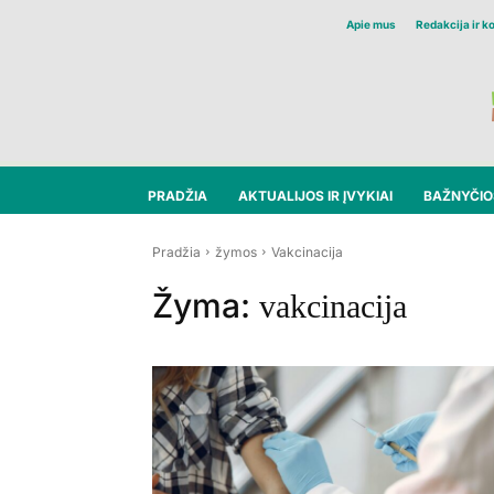
Apie mus
Redakcija ir k
PRADŽIA
AKTUALIJOS IR ĮVYKIAI
BAŽNYČIOS
Pradžia
žymos
Vakcinacija
Žyma:
vakcinacija