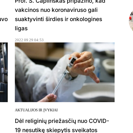
Prof. S. Čaplinskas pripažino, kad
vakcinos nuo koronaviruso gali
uvo
suaktyvinti širdies ir onkologines
ligas
2022 09 29 04:53
AKTUALIJOS IR ĮVYKIAI
Dėl religinių priežasčių nuo COVID-
19 nesutikę skiepytis sveikatos