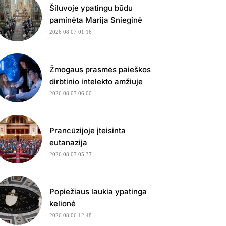
Šiluvoje ypatingu būdu
paminėta Marija Snieginė
2026 08 07 01:16
Žmogaus prasmės paieškos
dirbtinio intelekto amžiuje
2026 08 07 06:00
Prancūzijoje įteisinta
eutanazija
2026 08 07 05:37
Popiežiaus laukia ypatinga
kelionė
2026 08 06 12:48