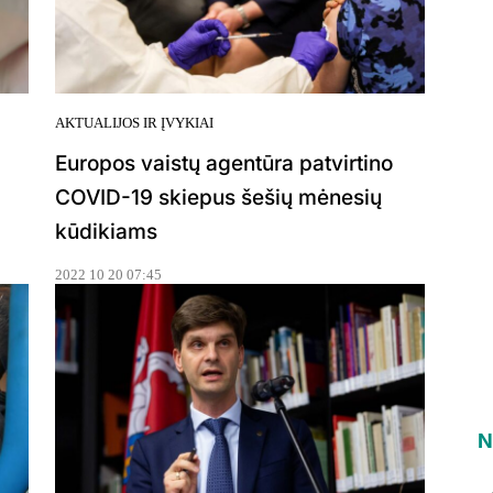
AKTUALIJOS IR ĮVYKIAI
Europos vaistų agentūra patvirtino
COVID-19 skiepus šešių mėnesių
kūdikiams
2022 10 20 07:45
N