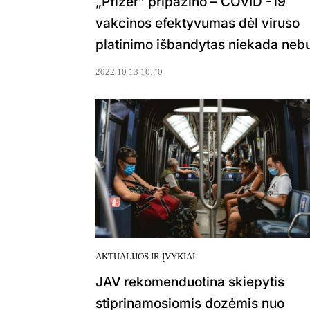
„Pfizer” pripažino – COVID -19
vakcinos efektyvumas dėl viruso
platinimo išbandytas niekada neb
2022 10 13 10:40
AKTUALIJOS IR ĮVYKIAI
JAV rekomenduotina skiepytis
stiprinamosiomis dozėmis nuo