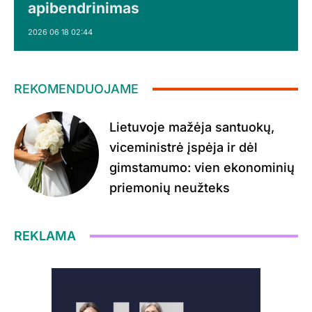
apibendrinimas
2026 06 18 02:44
REKOMENDUOJAME
Lietuvoje mažėja santuokų,
viceministrė įspėja ir dėl
gimstamumo: vien ekonominių
priemonių neužteks
REKLAMA