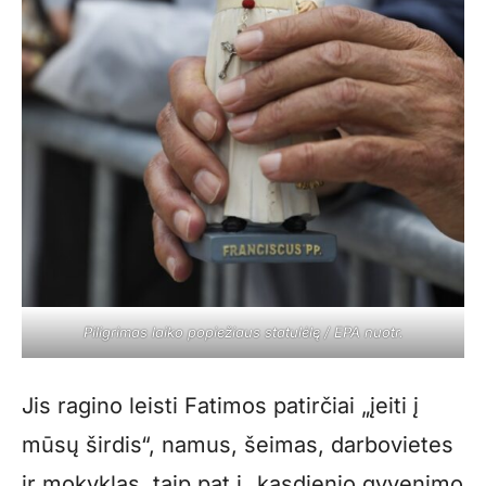
Piligrimas laiko popiežiaus statulėlę / EPA nuotr.
Jis ragino leisti Fatimos patirčiai „įeiti į
mūsų širdis“, namus, šeimas, darbovietes
ir mokyklas, taip pat į „kasdienio gyvenimo