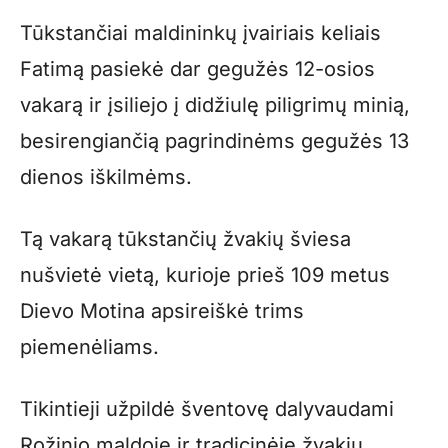
Tūkstančiai maldininkų įvairiais keliais
Fatimą pasiekė dar gegužės 12-osios
vakarą ir įsiliejo į didžiulę piligrimų minią,
besirengiančią pagrindinėms gegužės 13
dienos iškilmėms.
Tą vakarą tūkstančių žvakių šviesa
nušvietė vietą, kurioje prieš 109 metus
Dievo Motina apsireiškė trims
piemenėliams.
Tikintieji užpildė šventovę dalyvaudami
Rožinio maldoje ir tradicinėje žvakių