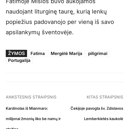
Fatimoje Mišios buvo aukojamos
naudojant liturginę taurę, kurią lenkų
popiežius padovanojo per vieną iš savo
apsilankymų šventovėje.
ŽYMOS
Fatima
Mergėlė Marija
piligrimai
Portugalija
ANKSTESNIS STRAIPSNIS
KITAS STRAIPSNIS
Kardinolas iš Mianmaro:
Čekijoje pavogta šv. Zdislavos
milijonai žmonių liko be namų ir
Lemberkietės kaukolė