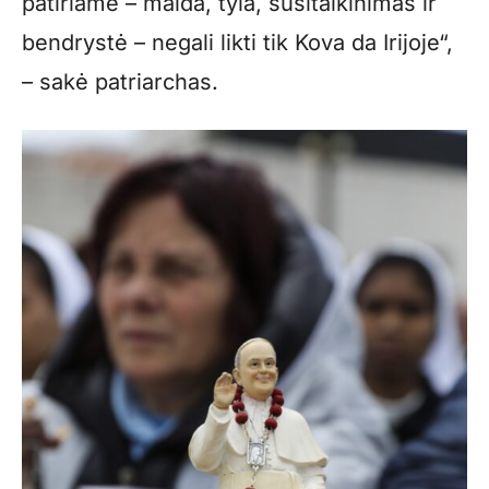
patiriame – malda, tyla, susitaikinimas ir
bendrystė – negali likti tik Kova da Irijoje“,
– sakė patriarchas.