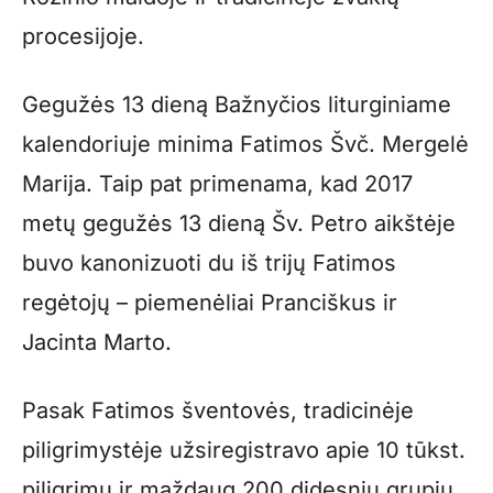
procesijoje.
Gegužės 13 dieną Bažnyčios liturginiame
kalendoriuje minima Fatimos Švč. Mergelė
Marija. Taip pat primenama, kad 2017
metų gegužės 13 dieną Šv. Petro aikštėje
buvo kanonizuoti du iš trijų Fatimos
regėtojų – piemenėliai Pranciškus ir
Jacinta Marto.
Pasak Fatimos šventovės, tradicinėje
piligrimystėje užsiregistravo apie 10 tūkst.
piligrimų ir maždaug 200 didesnių grupių.