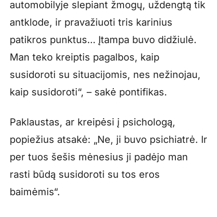
automobilyje slepiant žmogų, uždengtą tik
antklode, ir pravažiuoti tris karinius
patikros punktus… Įtampa buvo didžiulė.
Man teko kreiptis pagalbos, kaip
susidoroti su situacijomis, nes nežinojau,
kaip susidoroti“, – sakė pontifikas.
Paklaustas, ar kreipėsi į psichologą,
popiežius atsakė: „Ne, ji buvo psichiatrė. Ir
per tuos šešis mėnesius ji padėjo man
rasti būdą susidoroti su tos eros
baimėmis“.