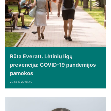
Rūta Everatt. Lėtinių ligų
prevencija: COVID-19 pandemijos
pamokos
2024 12 20 01:40