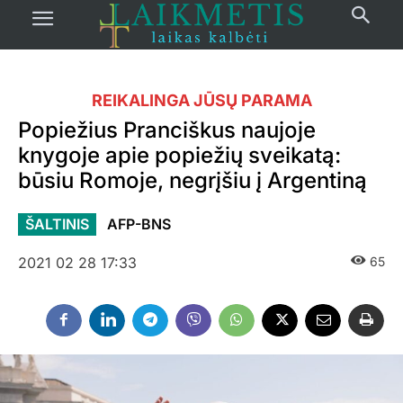
REIKALINGA JŪSŲ PARAMA
Popiežius Pranciškus naujoje
knygoje apie popiežių sveikatą:
būsiu Romoje, negrįšiu į Argentiną
ŠALTINIS
AFP-BNS
2021 02 28 17:33
65