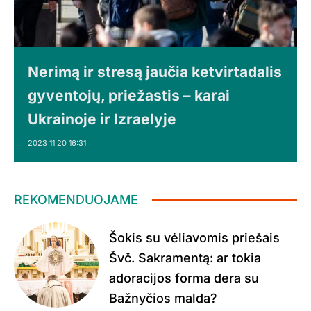
Nerimą ir stresą jaučia ketvirtadalis
gyventojų, priežastis – karai
Ukrainoje ir Izraelyje
2023 11 20 16:31
REKOMENDUOJAME
Šokis su vėliavomis priešais
Švč. Sakramentą: ar tokia
adoracijos forma dera su
Bažnyčios malda?