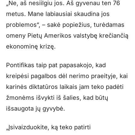
„Ne, aš nesiilgiu jos. Aš gyvenau ten 76
metus. Mane labiausiai skaudina jos
problemos“, – sakė popiežius, turėdamas
omeny Pietų Amerikos valstybę krečiančią
ekonominę krizę.
Pontifikas taip pat papasakojo, kad
kreipėsi pagalbos dėl nerimo praeityje, kai
karinės diktatūros laikais jam teko padėti
žmonėms išvykti iš šalies, kad būtų
išsaugota jų gyvybė.
„Įsivaizduokite, ką teko patirti