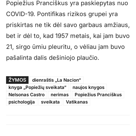
Popiežius Pranciškus yra paskiepytas nuo
COVID-19. Pontifikas rizikos grupei yra
priskirtas ne tik dėl savo garbaus amžiaus,
bet ir dėl to, kad 1957 metais, kai jam buvo
21, sirgo ūmiu pleuritu, o vėliau jam buvo
pašalinta dalis dešiniojo plaučio.
ŽYMOS
dienraštis „La Nacion“
knyga „Popiežių sveikata“
naujos knygos
Nelsonas Castro
nerimas
Popiežius Pranciškus
psichologija
sveikata
Vatikanas