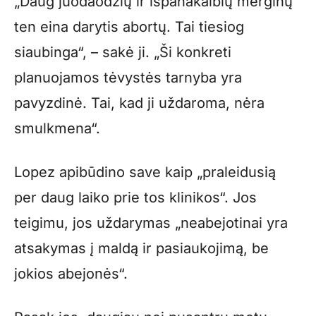
„Daug juodaodžių ir ispanakalbių merginų
ten eina darytis abortų. Tai tiesiog
siaubinga“, – sakė ji. „Ši konkreti
planuojamos tėvystės tarnyba yra
pavyzdinė. Tai, kad ji uždaroma, nėra
smulkmena“.
Lopez apibūdino save kaip „praleidusią
per daug laiko prie tos klinikos“. Jos
teigimu, jos uždarymas „neabejotinai yra
atsakymas į maldą ir pasiaukojimą, be
jokios abejonės“.