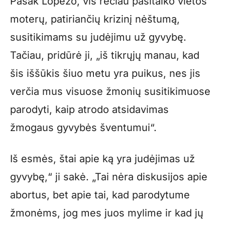
Pasak Lopezo, vis rečiau pasitaiko vietos
moterų, patiriančių krizinį nėštumą,
susitikimams su judėjimu už gyvybę.
Tačiau, pridūrė ji, „iš tikrųjų manau, kad
šis iššūkis šiuo metu yra puikus, nes jis
verčia mus visuose žmonių susitikimuose
parodyti, kaip atrodo atsidavimas
žmogaus gyvybės šventumui“.
Iš esmės, štai apie ką yra judėjimas už
gyvybę,“ ji sakė. „Tai nėra diskusijos apie
abortus, bet apie tai, kad parodytume
žmonėms, jog mes juos mylime ir kad jų