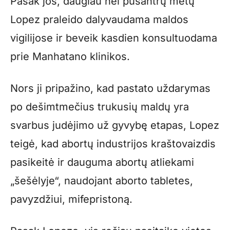
Pasak jos, daugiau nei pusantrų metų
Lopez praleido dalyvaudama maldos
vigilijose ir beveik kasdien konsultuodama
prie Manhatano klinikos.
Nors ji pripažino, kad pastato uždarymas
po dešimtmečius trukusių maldų yra
svarbus judėjimo už gyvybę etapas, Lopez
teigė, kad abortų industrijos kraštovaizdis
pasikeitė ir dauguma abortų atliekami
„šešėlyje“, naudojant aborto tabletes,
pavyzdžiui, mifepristoną.