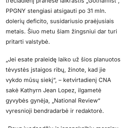
trečiadienį pranešė laikraštis „Gothamist“,
PPGNY stengiasi atsigauti po 31 mln.
dolerių deficito, susidariusio praėjusiais
metais. Šiuo metu šiam žingsniui dar turi
pritarti valstybė.
„Jei esate praleidę laiko už šios planuotos
tėvystės įstaigos ribų, žinote, kad jie
vykdo mūsų siekį“, – ketvirtadienį CNA
sakė Kathyrn Jean Lopez, ilgametė
gyvybės gynėja, „National Review“
vyresnioji bendradarbė ir redaktorė.