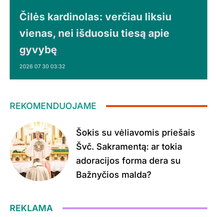
Čilės kardinolas: verčiau liksiu
vienas, nei išduosiu tiesą apie
gyvybę
2026 07 30 03:32
REKOMENDUOJAME
Šokis su vėliavomis priešais
Švč. Sakramentą: ar tokia
adoracijos forma dera su
Bažnyčios malda?
REKLAMA