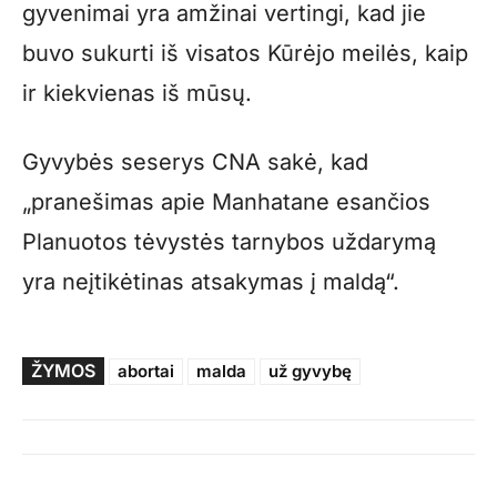
gyvenimai yra amžinai vertingi, kad jie
buvo sukurti iš visatos Kūrėjo meilės, kaip
ir kiekvienas iš mūsų.
Gyvybės seserys CNA sakė, kad
„pranešimas apie Manhatane esančios
Planuotos tėvystės tarnybos uždarymą
yra neįtikėtinas atsakymas į maldą“.
ŽYMOS
abortai
malda
už gyvybę