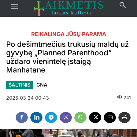
REIKALINGA JŪSŲ PARAMA
Po dešimtmečius trukusių maldų už
gyvybę „Planned Parenthood”
uždaro vienintelę įstaigą
Manhatane
ŠALTINIS
CNA
2025 03 24 00:43
241