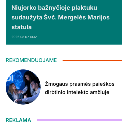
Niujorko bažnyčioje plaktuku
sudaužyta Švč. Mergelės Marijos
statula
2026 08 07 10:12
REKOMENDUOJAME
Žmogaus prasmės paieškos
dirbtinio intelekto amžiuje
REKLAMA