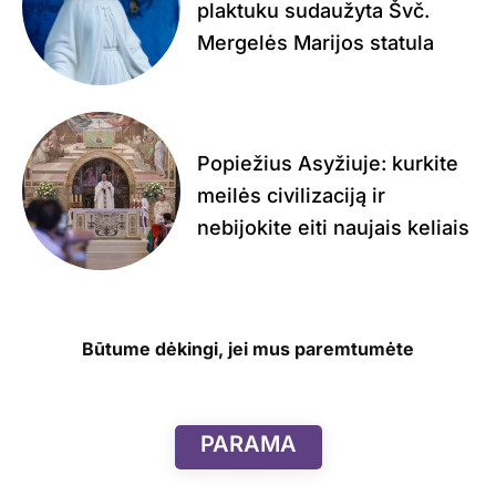
plaktuku sudaužyta Švč.
Mergelės Marijos statula
Popiežius Asyžiuje: kurkite
meilės civilizaciją ir
nebijokite eiti naujais keliais
Būtume dėkingi, jei mus paremtumėte
PARAMA