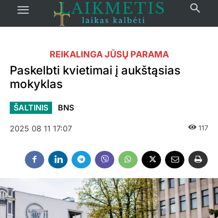
REIKALINGA JŪSŲ PARAMA
Paskelbti kvietimai į aukštąsias
mokyklas
ŠALTINIS
BNS
2025 08 11 17:07
117