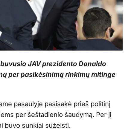
 į buvusio JAV prezidento Donaldo
ą per pasikėsinimą rinkimų mitinge
same pasaulyje pasisakė prieš politinį
iems per šeštadienio šaudymą. Per jį
i buvo sunkiai sužeisti.