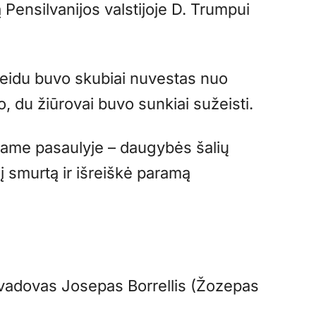
ą Pensilvanijos valstijoje D. Trumpui
eidu buvo skubiai nuvestas nuo
, du žiūrovai buvo sunkiai sužeisti.
ame pasaulyje – daugybės šalių
nį smurtą ir išreiškė paramą
 vadovas Josepas Borrellis (Žozepas