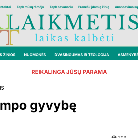
ontaktai
Tapk mūsų rėmėju
Tapk savanoriu
Pranešk įdomią žinią
Anonsavimo są
 ŽINIOS
NUOMONĖS
DVASINGUMAS IR TEOLOGIJA
ASMENYB
REIKALINGA JŪSŲ PARAMA
IS
rumpo gyvybę
203