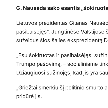
G. Nausėda sako esantis „šokiruotas
Lietuvos prezidentas Gitanas Nausėda
pasibaisėjęs“, Jungtinėse Valstijose 
sužeidus šios šalies eksprezidentą 
„Esu šokiruotas ir pasibaisėjęs, suži
Trumpo pašovimą, – socialiniame tink
Džiaugiuosi sužinojęs, kad jis yra saug
„Griežtai smerkiu šį politinio smurto 
pridūrė jis.