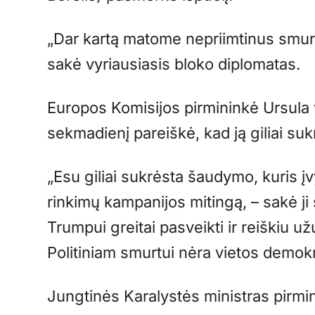
„Dar kartą matome nepriimtinus smurt
sakė vyriausiasis bloko diplomatas.
Europos Komisijos pirmininkė Ursula 
sekmadienį pareiškė, kad ją giliai s
„Esu giliai sukrėsta šaudymo, kuris 
rinkimų kampanijos mitingą, – sakė ji 
Trumpui greitai pasveikti ir reiškiu u
Politiniam smurtui nėra vietos demokr
Jungtinės Karalystės ministras pirmin