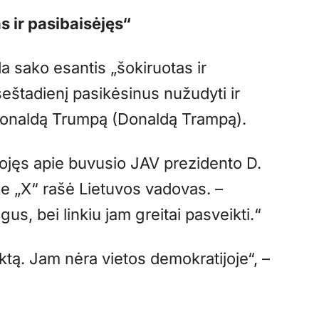
 ir pasibaisėjęs“
 sako esantis „šokiruotas ir
šeštadienį pasikėsinus nužudyti ir
Donaldą Trumpą (Donaldą Trampą).
nojęs apie buvusio JAV prezidento D.
e „X“ rašė Lietuvos vadovas. –
us, bei linkiu jam greitai pasveikti.“
aktą. Jam nėra vietos demokratijoje“, –