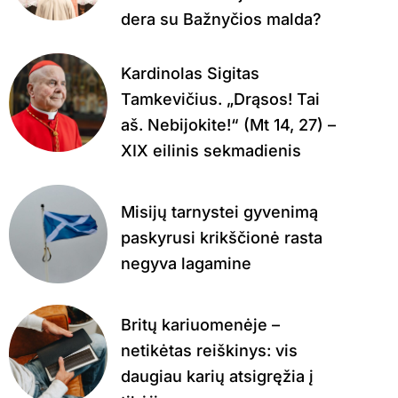
dera su Bažnyčios malda?
Kardinolas Sigitas
Tamkevičius. „Drąsos! Tai
aš. Nebijokite!“ (Mt 14, 27) –
XIX eilinis sekmadienis
Misijų tarnystei gyvenimą
paskyrusi krikščionė rasta
negyva lagamine
Britų kariuomenėje –
netikėtas reiškinys: vis
daugiau karių atsigręžia į