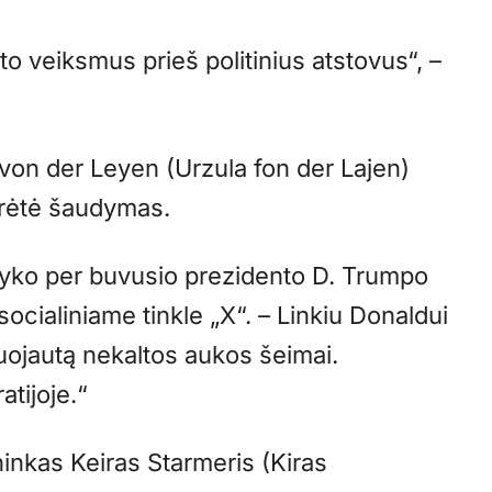
o veiksmus prieš politinius atstovus“, –
von der Leyen (Urzula fon der Lajen)
ukrėtė šaudymas.
įvyko per buvusio prezidento D. Trumpo
socialiniame tinkle „X“. – Linkiu Donaldui
žuojautą nekaltos aukos šeimai.
atijoje.“
inkas Keiras Starmeris (Kiras