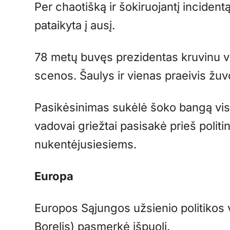
Per chaotišką ir šokiruojantį incident
pataikyta į ausį.
78 metų buvęs prezidentas kruvinu v
scenos. Šaulys ir vienas praeivis žuvo
Pasikėsinimas sukėlė šoko bangą vis
vadovai griežtai pasisakė prieš politi
nukentėjusiesiems.
Europa
Europos Sąjungos užsienio politikos
Borelis) pasmerkė išpuolį.