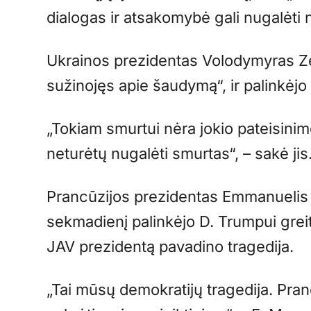
dialogas ir atsakomybė gali nugalėti 
Ukrainos prezidentas Volodymyras Ze
sužinojęs apie šaudymą“, ir palinkėjo 
„Tokiam smurtui nėra jokio pateisinim
neturėtų nugalėti smurtas“, – sakė jis
Prancūzijos prezidentas Emmanuelis
sekmadienį palinkėjo D. Trumpui greit
JAV prezidentą pavadino tragedija.
„Tai mūsų demokratijų tragedija. Pra