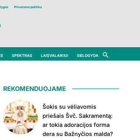
lygos
Privatumo politika
ĖS
SPEKTRAS
LAISVALAIKIUI
SIELOGYDA
REKOMENDUOJAME
Šokis su vėliavomis
priešais Švč. Sakramentą:
ar tokia adoracijos forma
dera su Bažnyčios malda?