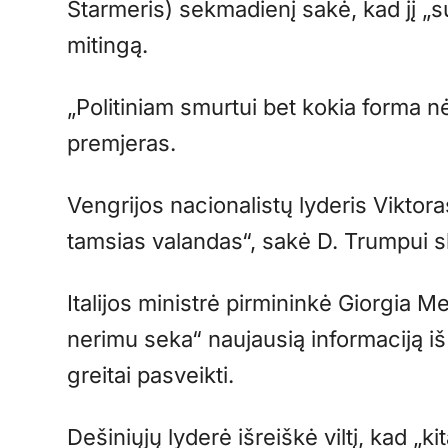
Starmeris) sekmadienį sakė, kad jį „
mitingą.
„Politiniam smurtui bet kokia forma 
premjeras.
Vengrijos nacionalistų lyderis Vikto
tamsias valandas“, sakė D. Trumpui ski
Italijos ministrė pirmininkė Giorgia 
nerimu seka“ naujausią informaciją iš 
greitai pasveikti.
Dešiniųjų lyderė išreiškė viltį, kad „