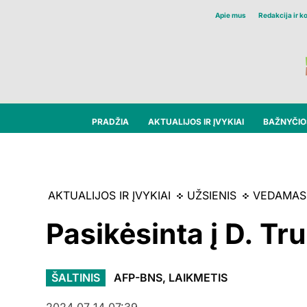
Apie mus
Redakcija ir k
PRADŽIA
AKTUALIJOS IR ĮVYKIAI
BAŽNYČIOS
AKTUALIJOS IR ĮVYKIAI
UŽSIENIS
VEDAMAS
Pasikėsinta į D. T
ŠALTINIS
AFP-BNS, LAIKMETIS
2024 07 14 07:39