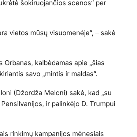
sukrėtė šokiruojančios scenos“ per
nėra vietos mūsų visuomenėje“, – sakė
ras Orbanas, kalbėdamas apie „šias
riantis savo „mintis ir maldas“.
Meloni (Džordža Meloni) sakė, kad „su
Pensilvanijos, ir palinkėjo D. Trumpui
kitais rinkimų kampanijos mėnesiais