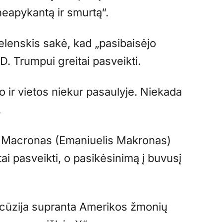
neapykantą ir smurtą“.
lenskis sakė, kad „pasibaisėjo
D. Trumpui greitai pasveikti.
o ir vietos niekur pasaulyje. Niekada
.
 Macronas (Emaniuelis Makronas)
ai pasveikti, o pasikėsinimą į buvusį
ncūzija supranta Amerikos žmonių