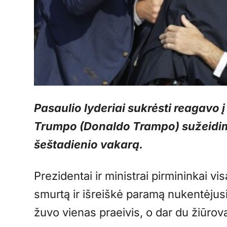
Pasaulio lyderiai sukrėsti reagavo
Trumpo (Donaldo Trampo) sužeidim
šeštadienio vakarą.
Prezidentai ir ministrai pirmininkai vi
smurtą ir išreiškė paramą nukentėjus
žuvo vienas praeivis, o dar du žiūrova