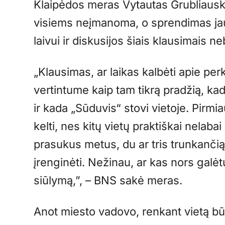
Klaipėdos meras Vytautas Grubliauska
visiems neįmanoma, o sprendimas jau 
laivui ir diskusijos šiais klausimais n
„Klausimas, ar laikas kalbėti apie per
vertintume kaip tam tikrą pradžią, ka
ir kada „Sūduvis“ stovi vietoje. Pirmia
kelti, nes kitų vietų praktiškai nelabai i
prasukus metus, du ar tris trunkančią 
įrenginėti. Nežinau, ar kas nors galėtų
siūlymą,”, – BNS sakė meras.
Anot miesto vadovo, renkant vietą bū