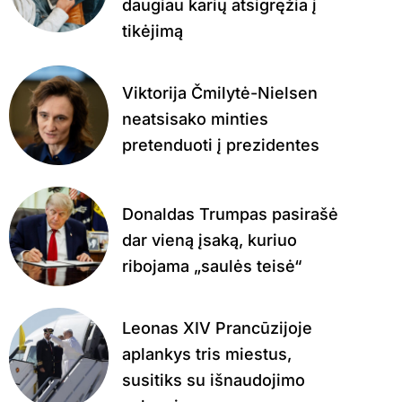
daugiau karių atsigręžia į
tikėjimą
Viktorija Čmilytė-Nielsen
neatsisako minties
pretenduoti į prezidentes
Donaldas Trumpas pasirašė
dar vieną įsaką, kuriuo
ribojama „saulės teisė“
Leonas XIV Prancūzijoje
aplankys tris miestus,
susitiks su išnaudojimo