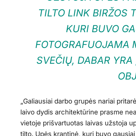
TILTO LINK BIRŽOS 
KURI BUVO GA
FOTOGRAFUOJAMA M
SVEČIŲ, DABAR YRA
OB
„Galiausiai darbo grupės nariai pritarė 
laivo dydis architektūrine prasme nea
vietoje prišvartuotas laivas užstoja u
tilto. Upės krantinė, kuri buvo gausi