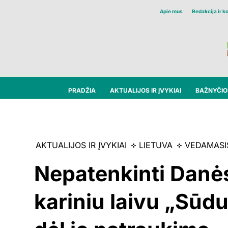
Apie mus
Redakcija ir k
PRADŽIA
AKTUALIJOS IR ĮVYKIAI
BAŽNYČIOS
AKTUALIJOS IR ĮVYKIAI
LIETUVA
VEDAMASI
Nepatenkinti Danė
kariniu laivu „Sūd