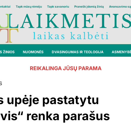
ontaktai
Tapk mūsų rėmėju
Tapk savanoriu
Pranešk įdomią žinią
Anonsavimo są
 ŽINIOS
NUOMONĖS
DVASINGUMAS IR TEOLOGIJA
ASMENYB
REIKALINGA JŪSŲ PARAMA
S
s upėje pastatytu
uvis“ renka parašus