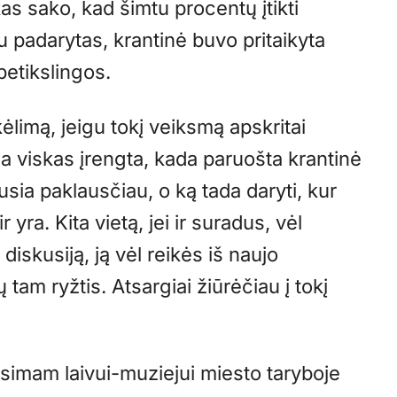
s sako, kad šimtu procentų įtikti
padarytas, krantinė buvo pritaikyta
ebetikslingos.
kėlimą, jeigu tokį veiksmą apskritai
da viskas įrengta, kada paruošta krantinė
usia paklausčiau, o ką tada daryti, kur
r yra. Kita vietą, jei ir suradus, vėl
diskusiją, ją vėl reikės iš naujo
 tam ryžtis. Atsargiai žiūrėčiau į tokį
simam laivui-muziejui miesto taryboje