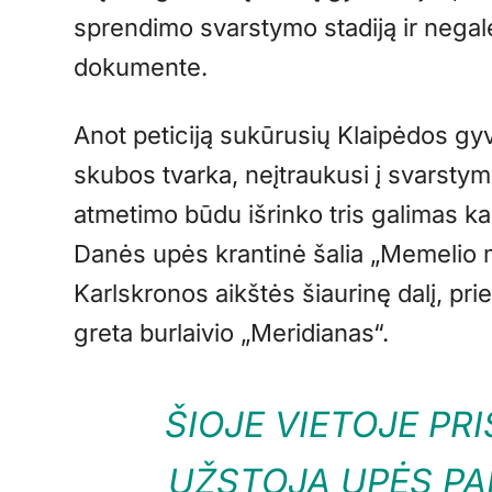
sprendimo svarstymo stadiją ir negalė
dokumente.
Anot peticiją sukūrusių Klaipėdos gy
skubos tvarka, neįtraukusi į svarstym
atmetimo būdu išrinko tris galimas ka
Danės upės krantinė šalia „Memelio m
Karlskronos aikštės šiaurinę dalį, prie
greta burlaivio „Meridianas“.
ŠIOJE VIETOJE PR
UŽSTOJA UPĖS PA