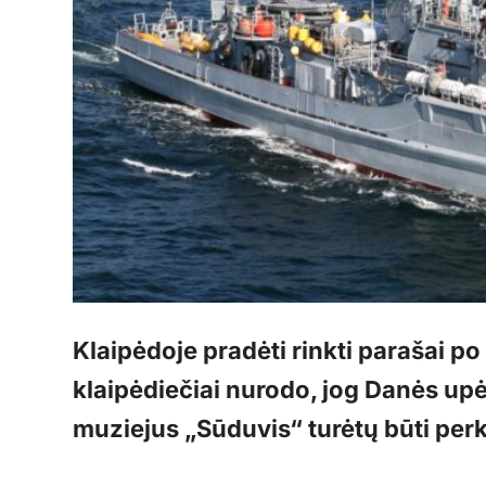
Klaipėdoje pradėti rinkti parašai po 
klaipėdiečiai nurodo, jog Danės upėj
muziejus „Sūduvis“ turėtų būti perke