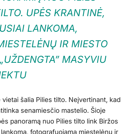
TILTO. UPĖS KRANTINĖ,
USIAI LANKOMA,
IESTELĖNŲ IR MIESTO
 „UŽDENGTA” MASYVIU
JEKTU
vietai šalia Pilies tilto. Neįvertinant, kad
titinka senamiesčio mastelio. Šioje
pės panoramą nuo Pilies tilto link Biržos
ai lankoma, fotografuojama miestelėnų ir