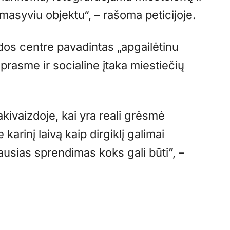
masyviu objektu“, – rašoma peticijoje.
dos centre pavadintas „apgailėtinu
 prasme ir socialine įtaka miestiečių
kivaizdoje, kai yra reali grėsmė
karinį laivą kaip dirgiklį galimai
usias sprendimas koks gali būti”, –