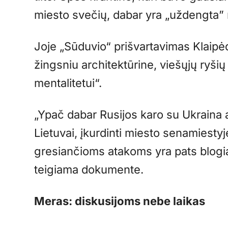
miesto svečių, dabar yra „uždengta” 
Joje „Sūduvio“ prišvartavimas Klaipė
žingsniu architektūrine, viešųjų ryšių
mentalitetui“.
„Ypač dabar Rusijos karo su Ukraina a
Lietuvai, įkurdinti miesto senamiestyje 
gresiančioms atakoms yra pats blogia
teigiama dokumente.
Meras: diskusijoms nebe laikas