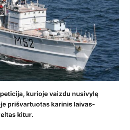
peticija, kurioje vaizdu nusivylę
e prišvartuotas karinis laivas-
ltas kitur.