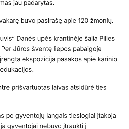
mas jau padarytas.
pavakarę buvo pasirašę apie 120 žmonių.
uvis“ Danės upės krantinėje šalia Pilies
e. Per Jūros šventę liepos pabaigoje
įrengta ekspozicija pasakos apie karinio
 edukacijos.
tre prišvartuotas laivas atsidūrė ties
s po gyventojų langais tiesiogiai įtakoja
a gyventojai nebuvo įtraukti į