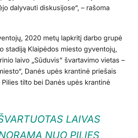
jo dalyvauti diskusijose“, – rašoma
ventojų, 2020 metų lapkritį darbo grupė
o stadiją Klaipėdos miesto gyventojų,
rinio laivo „Sūduvis” švartavimo vietas –
iesto“, Danės upės krantinė priešais
 Pilies tilto bei Danės upės krantinė
IŠVARTUOTAS LAIVAS
NORAMĄ NUO PILIES