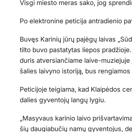
Visgi miesto meras sako, jog sprendi
Po elektronine peticija antradienio 
Buvęs Karinių jūrų pajėgų laivas „Sūd
tilto buvo pastatytas liepos pradžioj
duris atversiančiame laive-muziejuje 
šalies laivyno istoriją, bus rengiamos
Peticijoje teigiama, kad Klaipėdos cen
dalies gyventojų langų lygiu.
„Masyvaus karinio laivo prišvartavima
šių daugiabučių namų gyventojus, dej