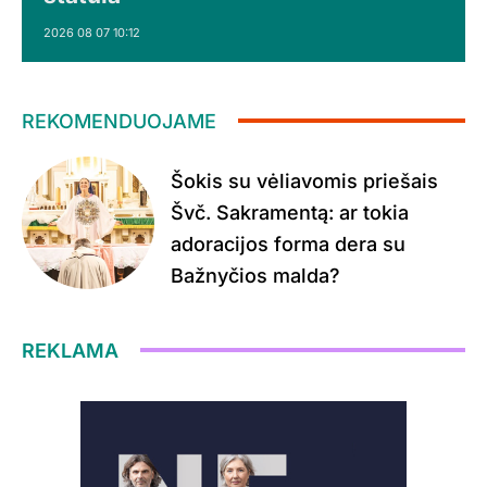
2026 08 07 10:12
REKOMENDUOJAME
Šokis su vėliavomis priešais
Švč. Sakramentą: ar tokia
adoracijos forma dera su
Bažnyčios malda?
REKLAMA