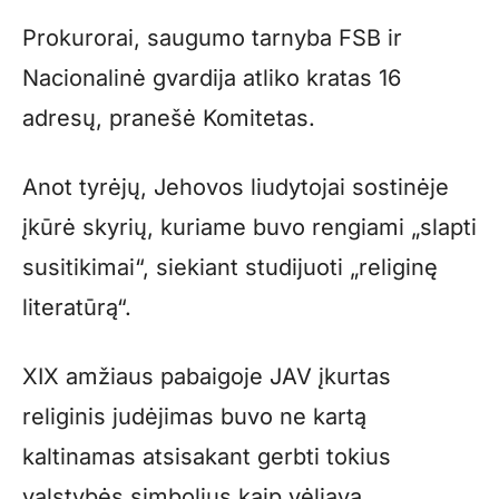
Prokurorai, saugumo tarnyba FSB ir
Nacionalinė gvardija atliko kratas 16
adresų, pranešė Komitetas.
Anot tyrėjų, Jehovos liudytojai sostinėje
įkūrė skyrių, kuriame buvo rengiami „slapti
susitikimai“, siekiant studijuoti „religinę
literatūrą“.
XIX amžiaus pabaigoje JAV įkurtas
religinis judėjimas buvo ne kartą
kaltinamas atsisakant gerbti tokius
valstybės simbolius kaip vėliava.