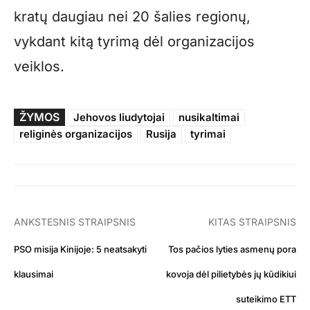
kratų daugiau nei 20 šalies regionų,
vykdant kitą tyrimą dėl organizacijos
veiklos.
ŽYMOS
Jehovos liudytojai
nusikaltimai
religinės organizacijos
Rusija
tyrimai
ANKSTESNIS STRAIPSNIS
KITAS STRAIPSNIS
PSO misija Kinijoje: 5 neatsakyti
Tos pačios lyties asmenų pora
klausimai
kovoja dėl pilietybės jų kūdikiui
suteikimo ETT