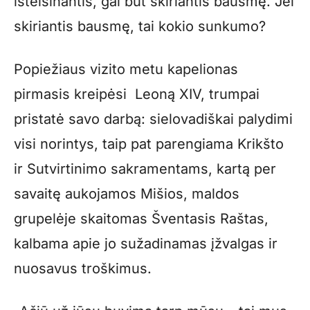
išteisinantis, gal būt skiriantis bausmę. Jei
skiriantis bausmę, tai kokio sunkumo?
Popiežiaus vizito metu kapelionas
pirmasis kreipėsi Leoną XIV, trumpai
pristatė savo darbą: sielovadiškai palydimi
visi norintys, taip pat parengiama Krikšto
ir Sutvirtinimo sakramentams, kartą per
savaitę aukojamos Mišios, maldos
grupelėje skaitomas Šventasis Raštas,
kalbama apie jo sužadinamas įžvalgas ir
nuosavus troškimus.