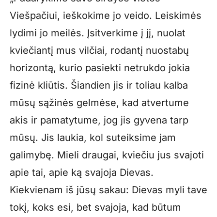
Viešpačiui, ieškokime jo veido. Leiskimės
lydimi jo meilės. Įsitverkime į jį, nuolat
kviečiantį mus vilčiai, rodantį nuostabų
horizontą, kurio pasiekti netrukdo jokia
fizinė kliūtis. Šiandien jis ir toliau kalba
mūsų sąžinės gelmėse, kad atvertume
akis ir pamatytume, jog jis gyvena tarp
mūsų. Jis laukia, kol suteiksime jam
galimybę. Mieli draugai, kviečiu jus svajoti
apie tai, apie ką svajoja Dievas.
Kiekvienam iš jūsų sakau: Dievas myli tave
tokį, koks esi, bet svajoja, kad būtum