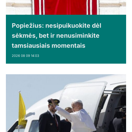
Popiežius: nesipuikuokite dėl
sėkmės, bet ir nenusiminkite
tamsiausiais momentais
2026 08 09 14:03