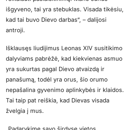
išgyveno, tai yra stebuklas. Visada tikėsiu,
kad tai buvo Dievo darbas“, – dalijosi
antroji.
Išklausęs liudijimus Leonas XIV susitikimo
dalyviams pabrėžė, kad kiekvienas asmuo
yra sukurtas pagal Dievo atvaizdą ir
panašumą, todėl yra orus, šio orumo
nepašalina gyvenimo aplinkybės ir klaidos.
Tai taip pat reiškia, kad Dievas visada
žvelgia į mus.
„Padarykime savo širdyse vietos