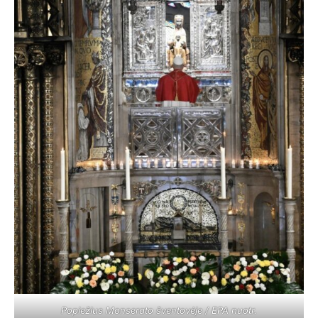
Popiežius Monserato šventovėje / EPA nuotr.