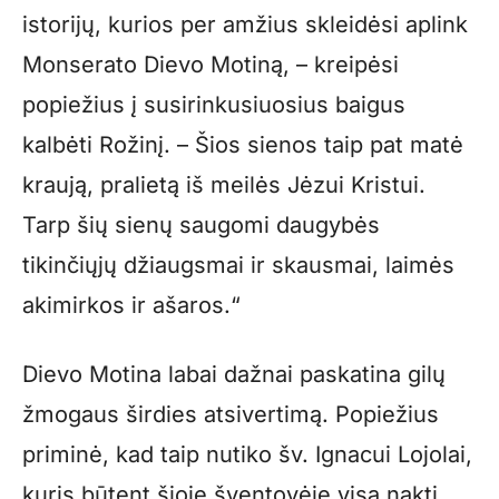
istorijų, kurios per amžius skleidėsi aplink
Monserato Dievo Motiną, – kreipėsi
popiežius į susirinkusiuosius baigus
kalbėti Rožinį. – Šios sienos taip pat matė
kraują, pralietą iš meilės Jėzui Kristui.
Tarp šių sienų saugomi daugybės
tikinčiųjų džiaugsmai ir skausmai, laimės
akimirkos ir ašaros.“
Dievo Motina labai dažnai paskatina gilų
žmogaus širdies atsivertimą. Popiežius
priminė, kad taip nutiko šv. Ignacui Lojolai,
kuris būtent šioje šventovėje visą naktį