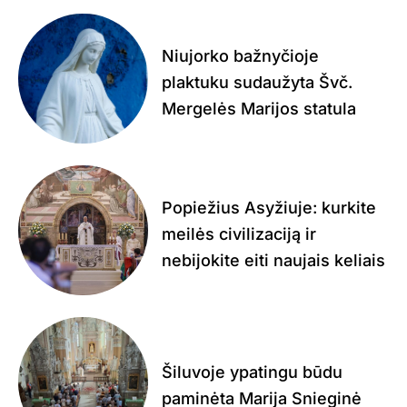
Niujorko bažnyčioje
plaktuku sudaužyta Švč.
Mergelės Marijos statula
Popiežius Asyžiuje: kurkite
meilės civilizaciją ir
nebijokite eiti naujais keliais
Šiluvoje ypatingu būdu
paminėta Marija Snieginė