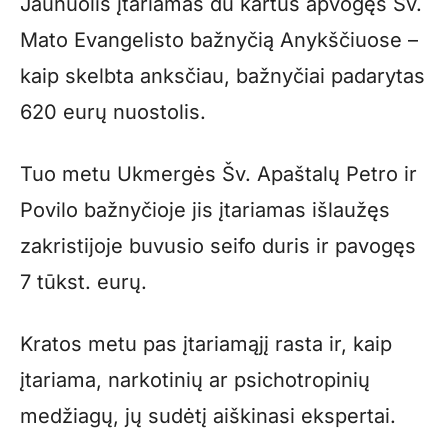
Jaunuolis įtariamas du kartus apvogęs Šv.
Mato Evangelisto bažnyčią Anykščiuose –
kaip skelbta anksčiau, bažnyčiai padarytas
620 eurų nuostolis.
Tuo metu Ukmergės Šv. Apaštalų Petro ir
Povilo bažnyčioje jis įtariamas išlaužęs
zakristijoje buvusio seifo duris ir pavogęs
7 tūkst. eurų.
Kratos metu pas įtariamąjį rasta ir, kaip
įtariama, narkotinių ar psichotropinių
medžiagų, jų sudėtį aiškinasi ekspertai.