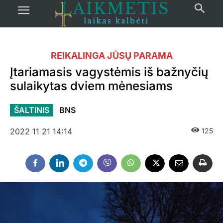
REIKALINGA JŪSŲ PARAMA
Įtariamasis vagystėmis iš bažnyčių
sulaikytas dviem mėnesiams
ŠALTINIS
BNS
2022 11 21 14:14
125