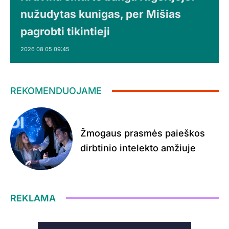
nužudytas kunigas, per Mišias
pagrobti tikintieji
2026 08 05 09:45
REKOMENDUOJAME
Žmogaus prasmės paieškos
dirbtinio intelekto amžiuje
REKLAMA