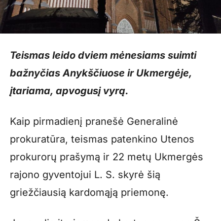
Teismas leido dviem mėnesiams suimti
bažnyčias Anykščiuose ir Ukmergėje,
įtariama, apvogusį vyrą.
Kaip pirmadienį pranešė Generalinė
prokuratūra, teismas patenkino Utenos
prokurorų prašymą ir 22 metų Ukmergės
rajono gyventojui L. S. skyrė šią
griežčiausią kardomąją priemonę.