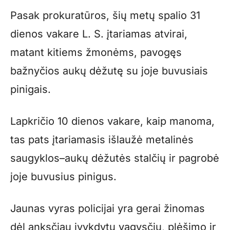
Pasak prokuratūros, šių metų spalio 31
dienos vakare L. S. įtariamas atvirai,
matant kitiems žmonėms, pavogęs
bažnyčios aukų dėžutę su joje buvusiais
pinigais.
Lapkričio 10 dienos vakare, kaip manoma,
tas pats įtariamasis išlaužė metalinės
saugyklos–aukų dėžutės stalčių ir pagrobė
joje buvusius pinigus.
Jaunas vyras policijai yra gerai žinomas
dėl anksčiau įvykdytų vagysčių, plėšimo ir