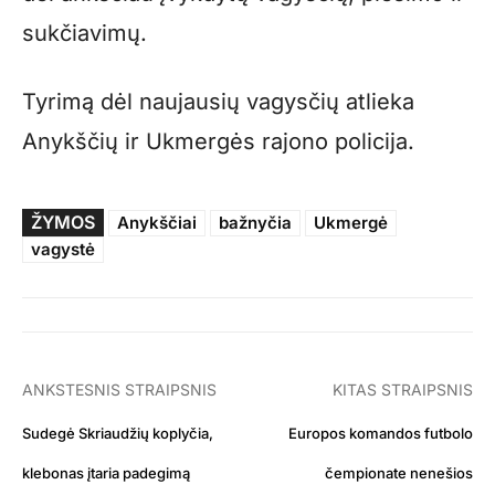
sukčiavimų.
Tyrimą dėl naujausių vagysčių atlieka
Anykščių ir Ukmergės rajono policija.
ŽYMOS
Anykščiai
bažnyčia
Ukmergė
vagystė
ANKSTESNIS STRAIPSNIS
KITAS STRAIPSNIS
Sudegė Skriaudžių koplyčia,
Europos komandos futbolo
klebonas įtaria padegimą
čempionate nenešios