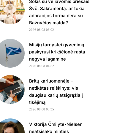
Šokis su vėliavomis priešais
Švč. Sakramentą: ar tokia
adoracijos forma dera su
Bažnyčios malda?
2026 08 08 06:02
Misijų tarnystei gyvenimą
paskyrusi krikščionė rasta
negyva lagamine
2026 08 08 04:52
Britų kariuomenėje –
netikėtas reiškinys: vis
daugiau karių atsigręžia į
tikėjimą
2026 08 08 03:35
Viktorija Čmilytė-Nielsen
neatsisako minties