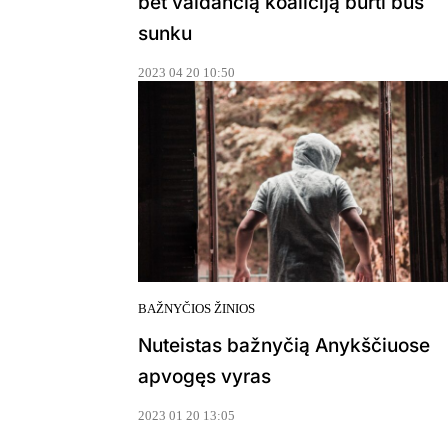
bet valdančią koaliciją burti bus
sunku
2023 04 20 10:50
BAŽNYČIOS ŽINIOS
Nuteistas bažnyčią Anykščiuose
apvogęs vyras
2023 01 20 13:05