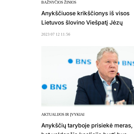
BAŽNYČIOS ŽINIOS
Anykščiuose krikščionys iš visos
Lietuvos šlovino Viešpatį Jėzų
2023 07 12 11:56
AKTUALIJOS IR ĮVYKIAI
Anykščių taryboje prisiekė meras,