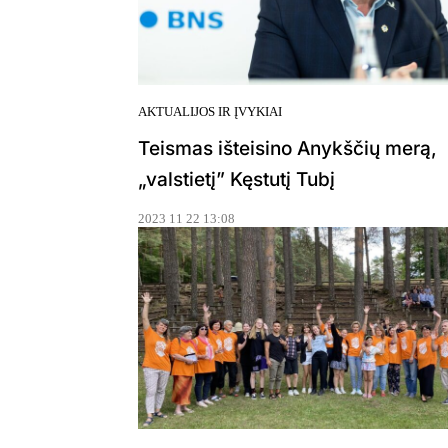
AKTUALIJOS IR ĮVYKIAI
Teismas išteisino Anykščių merą,
„valstietį” Kęstutį Tubį
2023 11 22 13:08