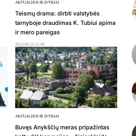
AKTUALIJOS IR ĮVYKIAI
Teismų drama: dirbti valstybės
tarnyboje draudimas K. Tubiui apima
ir mero pareigas
2023 06 21 11:09
AKTUALIJOS IR ĮVYKIAI
Buvęs Anykščių meras pripažintas