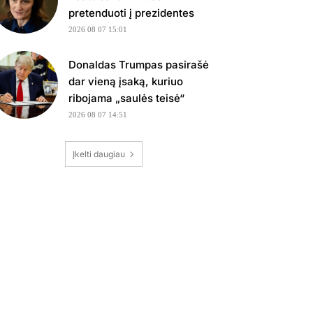
pretenduoti į prezidentes
2026 08 07 15:01
Donaldas Trumpas pasirašė
dar vieną įsaką, kuriuo
ribojama „saulės teisė“
2026 08 07 14:51
Įkelti daugiau