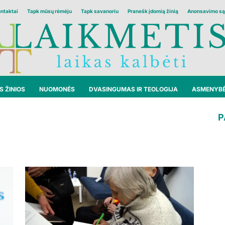
ontaktai
Tapk mūsų rėmėju
Tapk savanoriu
Pranešk įdomią žinią
Anonsavimo są
 ŽINIOS
NUOMONĖS
DVASINGUMAS IR TEOLOGIJA
ASMENYB
P