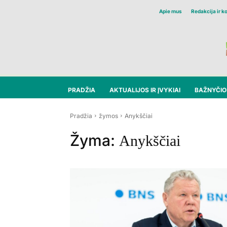
Apie mus
Redakcija ir k
PRADŽIA
AKTUALIJOS IR ĮVYKIAI
BAŽNYČIOS
Pradžia
žymos
Anykščiai
Žyma:
Anykščiai