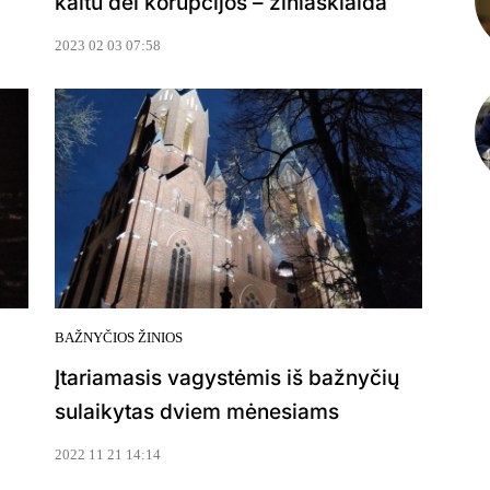
kaltu dėl korupcijos – žiniasklaida
2023 02 03 07:58
BAŽNYČIOS ŽINIOS
Įtariamasis vagystėmis iš bažnyčių
sulaikytas dviem mėnesiams
2022 11 21 14:14