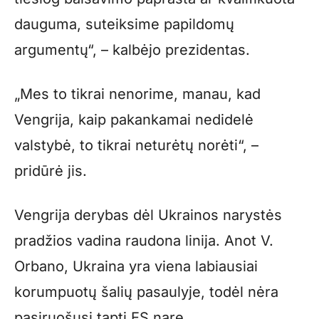
dauguma, suteiksime papildomų
argumentų“, – kalbėjo prezidentas.
„Mes to tikrai nenorime, manau, kad
Vengrija, kaip pakankamai nedidelė
valstybė, to tikrai neturėtų norėti“, –
pridūrė jis.
Vengrija derybas dėl Ukrainos narystės
pradžios vadina raudona linija. Anot V.
Orbano, Ukraina yra viena labiausiai
korumpuotų šalių pasaulyje, todėl nėra
pasiruošusi tapti ES nare.