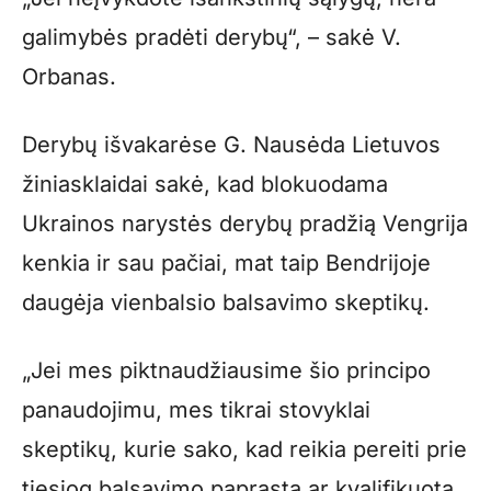
galimybės pradėti derybų“, – sakė V.
Orbanas.
Derybų išvakarėse G. Nausėda Lietuvos
žiniasklaidai sakė, kad blokuodama
Ukrainos narystės derybų pradžią Vengrija
kenkia ir sau pačiai, mat taip Bendrijoje
daugėja vienbalsio balsavimo skeptikų.
„Jei mes piktnaudžiausime šio principo
panaudojimu, mes tikrai stovyklai
skeptikų, kurie sako, kad reikia pereiti prie
tiesiog balsavimo paprasta ar kvalifikuota