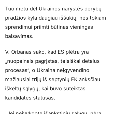
Tuo metu dėl Ukrainos narystės derybų
pradžios kyla daugiau iššūkių, nes tokiam
sprendimui priimti būtinas vieningas
balsavimas.
V. Orbanas sako, kad ES plėtra yra
„nuopelnais pagrįstas, teisiškai detalus
procesas“, o Ukraina neįgyvendino
mažiausiai trijų iš septynių EK anksčiau
iškeltų sąlygų, kai buvo suteiktas
kandidatės statusas.
„Jei neįvykdote išankstinių sąlygų, nėra