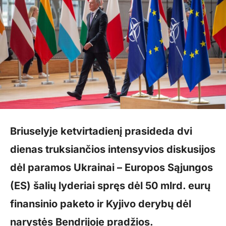
Briuselyje ketvirtadienį prasideda dvi
dienas truksiančios intensyvios diskusijos
dėl paramos Ukrainai – Europos Sąjungos
(ES) šalių lyderiai spręs dėl 50 mlrd. eurų
finansinio paketo ir Kyjivo derybų dėl
narystės Bendrijoje pradžios.