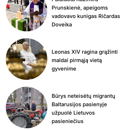
Prunskienė, apeigoms
vadovavo kunigas Ričardas
Doveika
Leonas XIV ragina grąžinti
maldai pirmąją vietą
gyvenime
Būrys neteisėtų migrantų
Baltarusijos pasienyje
užpuolė Lietuvos
pasieniečius