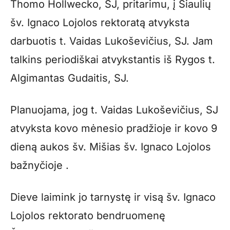
Thomo Hollwecko, SJ, pritarimu, į Šiaulių
šv. Ignaco Lojolos rektoratą atvyksta
darbuotis t. Vaidas Lukoševičius, SJ. Jam
talkins periodiškai atvykstantis iš Rygos t.
Algimantas Gudaitis, SJ.
Planuojama, jog t. Vaidas Lukoševičius, SJ
atvyksta kovo mėnesio pradžioje ir kovo 9
dieną aukos šv. Mišias šv. Ignaco Lojolos
bažnyčioje .
Dieve laimink jo tarnystę ir visą šv. Ignaco
Lojolos rektorato bendruomenę