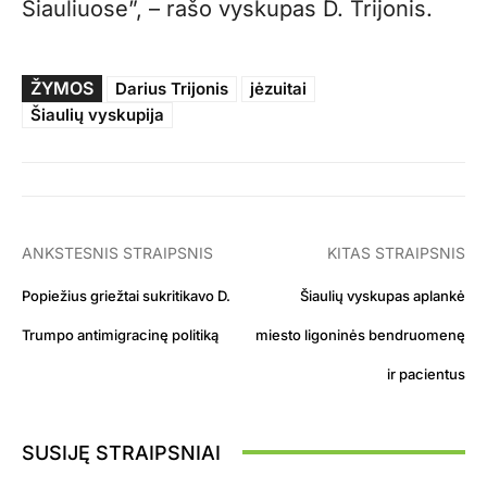
Šiauliuose”, – rašo vyskupas D. Trijonis.
ŽYMOS
Darius Trijonis
jėzuitai
Šiaulių vyskupija
ANKSTESNIS STRAIPSNIS
KITAS STRAIPSNIS
Popiežius griežtai sukritikavo D.
Šiaulių vyskupas aplankė
Trumpo antimigracinę politiką
miesto ligoninės bendruomenę
ir pacientus
SUSIJĘ STRAIPSNIAI