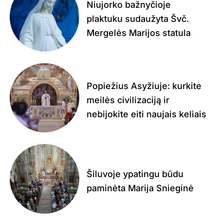
Niujorko bažnyčioje
plaktuku sudaužyta Švč.
Mergelės Marijos statula
Popiežius Asyžiuje: kurkite
meilės civilizaciją ir
nebijokite eiti naujais keliais
Šiluvoje ypatingu būdu
paminėta Marija Snieginė