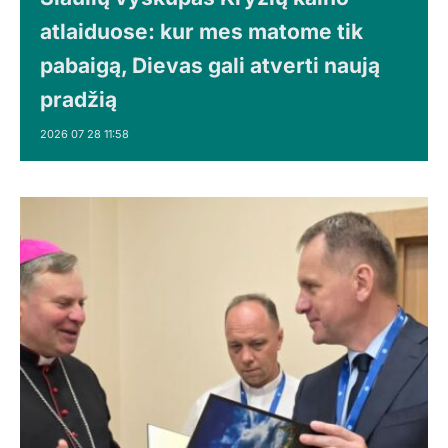
atlaiduose: kur mes matome tik
pabaigą, Dievas gali atverti naują
pradžią
2026 07 28 11:58