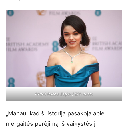
Aktorė Rachel Zegler / EPA nuotr.
„Manau, kad ši istorija pasakoja apie
mergaitės perėjimą iš vaikystės į