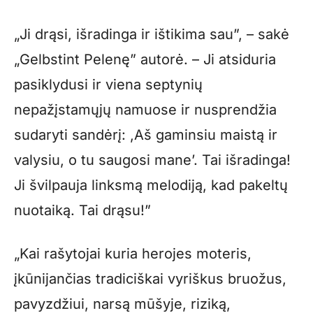
„Ji drąsi, išradinga ir ištikima sau”, – sakė
„Gelbstint Pelenę” autorė. – Ji atsiduria
pasiklydusi ir viena septynių
nepažįstamųjų namuose ir nusprendžia
sudaryti sandėrį: ,Aš gaminsiu maistą ir
valysiu, o tu saugosi mane’. Tai išradinga!
Ji švilpauja linksmą melodiją, kad pakeltų
nuotaiką. Tai drąsu!”
„Kai rašytojai kuria herojes moteris,
įkūnijančias tradiciškai vyriškus bruožus,
pavyzdžiui, narsą mūšyje, riziką,