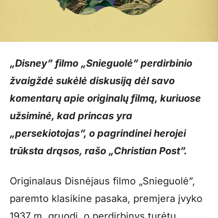
„Disney” filmo „Snieguolė” perdirbinio
žvaigždė sukėlė diskusiją dėl savo
komentarų apie originalų filmą, kuriuose
užsiminė, kad princas yra
„persekiotojas”, o pagrindinei herojei
trūksta drąsos, rašo „Christian Post”.
Originalaus Disnėjaus filmo „Snieguolė”,
paremto klasikine pasaka, premjera įvyko
1937 m. gruodį, o perdirbinys turėtų