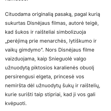
Cituodama originalią pasaką, pagal kurią
sukurtas Disnėjaus filmas, autorė teigė,
kad šukos ir raišteliai simbolizuoja
„perėjimą prie menarchės, lytiškumo ir
vaikų gimdymo”. Nors Disnėjaus filme
vaizduojama, kaip Snieguolė valgo
užnuodytą piktosios karalienės obuolį
persirengusi elgeta, princesė vos
nemiršta dėl užnuodytų šukų ir raištelių,
kurie surišti taip stipriai, kad ji vos gali
kvėpuoti.