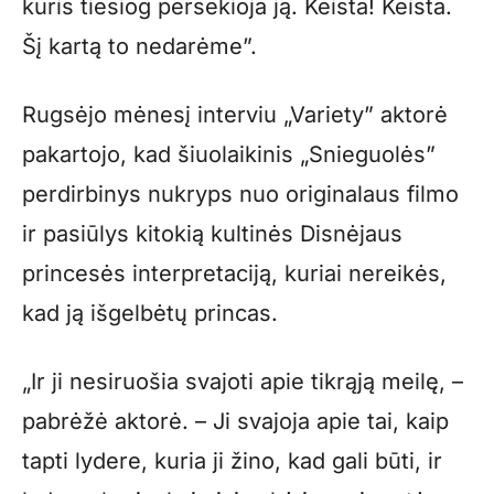
kuris tiesiog persekioja ją. Keista! Keista.
Šį kartą to nedarėme”.
Rugsėjo mėnesį interviu „Variety” aktorė
pakartojo, kad šiuolaikinis „Snieguolės”
perdirbinys nukryps nuo originalaus filmo
ir pasiūlys kitokią kultinės Disnėjaus
princesės interpretaciją, kuriai nereikės,
kad ją išgelbėtų princas.
„Ir ji nesiruošia svajoti apie tikrąją meilę, –
pabrėžė aktorė. – Ji svajoja apie tai, kaip
tapti lydere, kuria ji žino, kad gali būti, ir