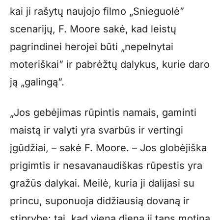
kai ji rašytų naujojo filmo „Snieguolė”
scenarijų, F. Moore sakė, kad leistų
pagrindinei herojei būti „nepelnytai
moteriškai” ir pabrėžtų dalykus, kurie daro
ją „galingą”.
„Jos gebėjimas rūpintis namais, gaminti
maistą ir valyti yra svarbūs ir vertingi
įgūdžiai, – sakė F. Moore. – Jos globėjiška
prigimtis ir nesavanaudiškas rūpestis yra
gražūs dalykai. Meilė, kuria ji dalijasi su
princu, suponuoja didžiausią dovaną ir
stiprybę: tai, kad vieną dieną ji taps motina