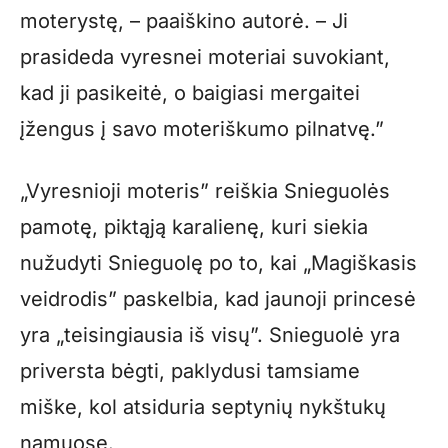
moterystę, – paaiškino autorė. – Ji
prasideda vyresnei moteriai suvokiant,
kad ji pasikeitė, o baigiasi mergaitei
įžengus į savo moteriškumo pilnatvę.”
„Vyresnioji moteris” reiškia Snieguolės
pamotę, piktąją karalienę, kuri siekia
nužudyti Snieguolę po to, kai „Magiškasis
veidrodis” paskelbia, kad jaunoji princesė
yra „teisingiausia iš visų”. Snieguolė yra
priversta bėgti, paklydusi tamsiame
miške, kol atsiduria septynių nykštukų
namuose.