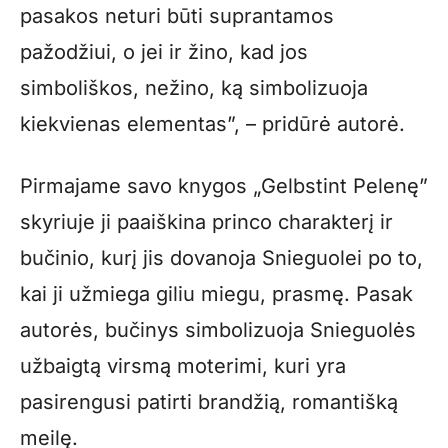
pasakos neturi būti suprantamos
pažodžiui, o jei ir žino, kad jos
simboliškos, nežino, ką simbolizuoja
kiekvienas elementas”, – pridūrė autorė.
Pirmajame savo knygos „Gelbstint Pelenę”
skyriuje ji paaiškina princo charakterį ir
bučinio, kurį jis dovanoja Snieguolei po to,
kai ji užmiega giliu miegu, prasmę. Pasak
autorės, bučinys simbolizuoja Snieguolės
užbaigtą virsmą moterimi, kuri yra
pasirengusi patirti brandžią, romantišką
meilę.