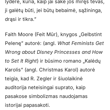
lydere, kuria, kaip jai sakė jos miręs tėvas,
ji galėtų būti, jei būtų bebaimė, sąžininga,
drąsi ir tikra.”
Faith Moore (Feit Mūr), knygos „Gelbstint
Pelenę” autorė: (angl.
What Feminists Get
Wrong about Disney Princesses and How
to Set It Right
) ir būsimo romano „Kalėdų
Karolis” (angl. Christmas Karol) autorė
teigia, kad R. Zegler ir šiuolaikinė
auditorija neteisingai suprato, kaip
pasakose simbolizmas naudojamas
istorijai papasakoti.