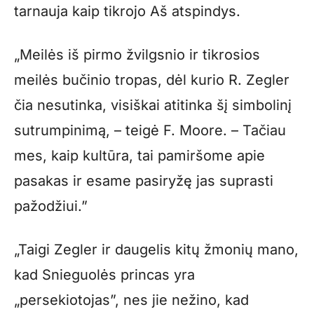
tarnauja kaip tikrojo Aš atspindys.
„Meilės iš pirmo žvilgsnio ir tikrosios
meilės bučinio tropas, dėl kurio R. Zegler
čia nesutinka, visiškai atitinka šį simbolinį
sutrumpinimą, – teigė F. Moore. – Tačiau
mes, kaip kultūra, tai pamiršome apie
pasakas ir esame pasiryžę jas suprasti
pažodžiui.”
„Taigi Zegler ir daugelis kitų žmonių mano,
kad Snieguolės princas yra
„persekiotojas”, nes jie nežino, kad