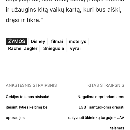
ir užaugins kitą vaikų kartą, kuri bus aiški,
drąsi ir tikra.”
ŽYMOS
Disney
filmai
moterys
Rachel Zegler
Snieguolė
vyrai
ANKSTESNIS STRAIPSNIS
KITAS STRAIPSNIS
Čekijos teismas atsisakė
Negalima nepritariantiems
įteisinti lyties keitimą be
LGBT santuokoms drausti
operacijos
dalyvauti ūkininkų turguje – JAV
teismas