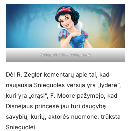
Snieguolė / Soc. tinklų nuotr.
Dėl R. Zegler komentarų apie tai, kad
naujausia Snieguolės versija yra „lyderė”,
kuri yra „drąsi”, F. Moore pažymėjo, kad
Disnėjaus princesė jau turi daugybę
savybių, kurių, aktorės nuomone, trūksta
Snieguolei.