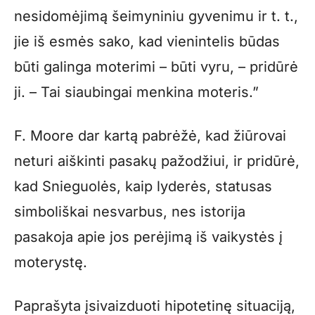
nesidomėjimą šeimyniniu gyvenimu ir t. t.,
jie iš esmės sako, kad vienintelis būdas
būti galinga moterimi – būti vyru, – pridūrė
ji. – Tai siaubingai menkina moteris.”
F. Moore dar kartą pabrėžė, kad žiūrovai
neturi aiškinti pasakų pažodžiui, ir pridūrė,
kad Snieguolės, kaip lyderės, statusas
simboliškai nesvarbus, nes istorija
pasakoja apie jos perėjimą iš vaikystės į
moterystę.
Paprašyta įsivaizduoti hipotetinę situaciją,