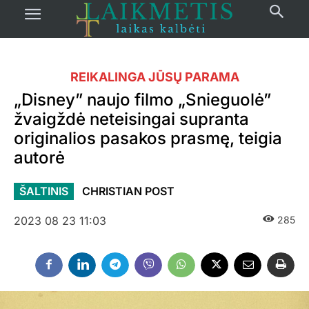
REIKALINGA JŪSŲ PARAMA
„Disney” naujo filmo „Snieguolė”
žvaigždė neteisingai supranta
originalios pasakos prasmę, teigia
autorė
ŠALTINIS
CHRISTIAN POST
2023 08 23 11:03
285