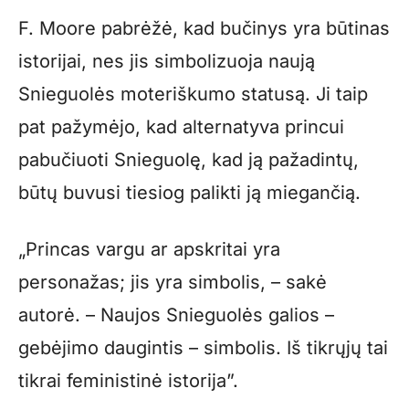
F. Moore pabrėžė, kad bučinys yra būtinas
istorijai, nes jis simbolizuoja naują
Snieguolės moteriškumo statusą. Ji taip
pat pažymėjo, kad alternatyva princui
pabučiuoti Snieguolę, kad ją pažadintų,
būtų buvusi tiesiog palikti ją miegančią.
„Princas vargu ar apskritai yra
personažas; jis yra simbolis, – sakė
autorė. – Naujos Snieguolės galios –
gebėjimo daugintis – simbolis. Iš tikrųjų tai
tikrai feministinė istorija”.