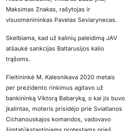
Maksimas Znakas, rašytojas ir
visuomenininkas Pavelas Seviarynecas.
Skelbiama, kad už kalinių paleidimą JAV
atšaukė sankcijas Baltarusijos kalio
trąšoms.
Fleitininkė M. Kalesnikava 2020 metais
per prezidento rinkimus agitavo už
bankininką Viktorą Babaryką, o kai jis buvo
įkalintas, moteris prisidėjo prie Sviatlanos
Cichanouskajos komandos, vadovavo
šimtatūkstantiniams protestams prieš