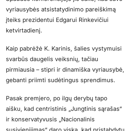
vyriausybės atsistatydinimo pareiškimą
įteiks prezidentui Edgarui Rinkevičiui
ketvirtadienį.
Kaip pabrėžė K. Karinis, šalies vystymuisi
svarbūs daugelis veiksnių, tačiau
pirmiausia – stipri ir dinamiška vyriausybė,
gebanti priimti sudėtingus sprendimus.
Pasak premjero, po ilgų derybų tapo
aišku, kad centristinis „Jungtinis sąrašas“
ir konservatyvusis „Nacionalinis
susivienijimas“ daro viską, kad pristabdytų