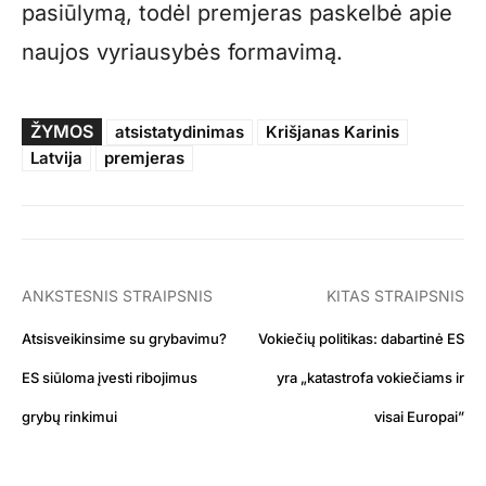
pasiūlymą, todėl premjeras paskelbė apie
naujos vyriausybės formavimą.
ŽYMOS
atsistatydinimas
Krišjanas Karinis
Latvija
premjeras
ANKSTESNIS STRAIPSNIS
KITAS STRAIPSNIS
Atsisveikinsime su grybavimu?
Vokiečių politikas: dabartinė ES
ES siūloma įvesti ribojimus
yra „katastrofa vokiečiams ir
grybų rinkimui
visai Europai”