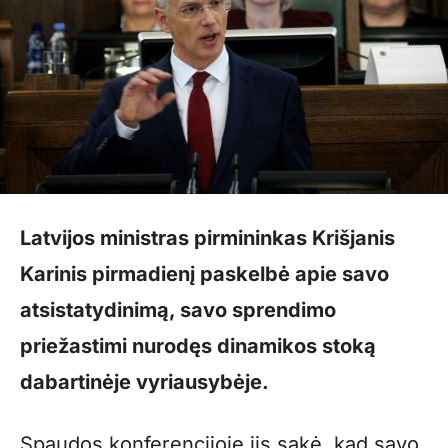
Latvijos ministras pirmininkas Krišjanis
Karinis pirmadienį paskelbė apie savo
atsistatydinimą, savo sprendimo
priežastimi nurodęs dinamikos stoką
dabartinėje vyriausybėje.
Spaudos konferencijoje jis sakė, kad savo