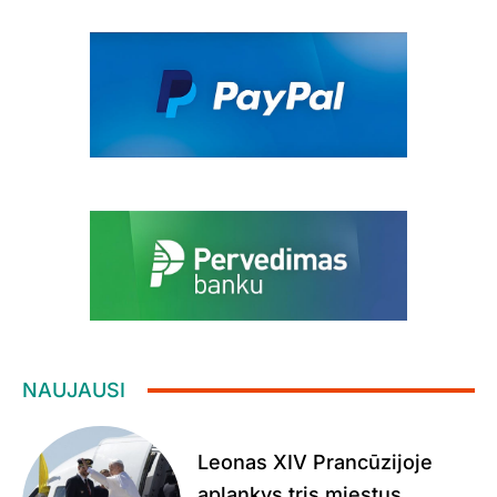
NAUJAUSI
Leonas XIV Prancūzijoje
aplankys tris miestus,