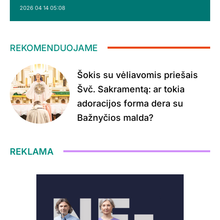
2026 04 14 05:08
REKOMENDUOJAME
Šokis su vėliavomis priešais
Švč. Sakramentą: ar tokia
adoracijos forma dera su
Bažnyčios malda?
REKLAMA