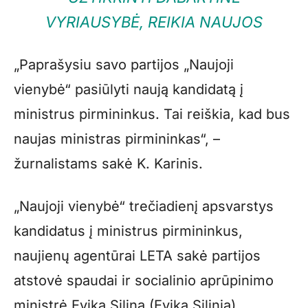
VYRIAUSYBĖ, REIKIA NAUJOS
„Paprašysiu savo partijos „Naujoji
vienybė“ pasiūlyti naują kandidatą į
ministrus pirmininkus. Tai reiškia, kad bus
naujas ministras pirmininkas“, –
žurnalistams sakė K. Karinis.
„Naujoji vienybė“ trečiadienį apsvarstys
kandidatus į ministrus pirmininkus,
naujienų agentūrai LETA sakė partijos
atstovė spaudai ir socialinio aprūpinimo
ministrė Evika Silina (Evika Silinia).