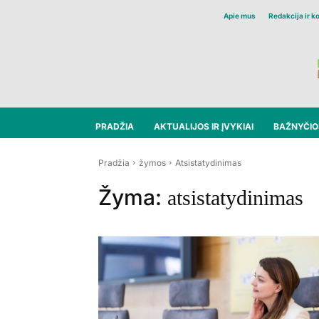
Apie mus
Redakcija ir k
PRADŽIA
AKTUALIJOS IR ĮVYKIAI
BAŽNYČIOS
Pradžia
žymos
Atsistatydinimas
Žyma:
atsistatydinimas