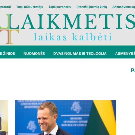
ontaktai
Tapk mūsų rėmėju
Tapk savanoriu
Pranešk įdomią žinią
Anonsavimo są
 ŽINIOS
NUOMONĖS
DVASINGUMAS IR TEOLOGIJA
ASMENYB
P