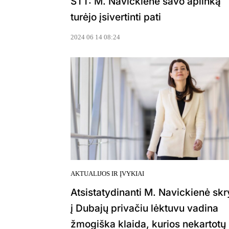
STT: M. Navickienė savo aplinką
turėjo įsivertinti pati
2024 06 14 08:24
AKTUALIJOS IR ĮVYKIAI
Atsistatydinanti M. Navickienė skr
į Dubajų privačiu lėktuvu vadina
žmogiška klaida, kurios nekartotų