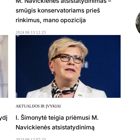
M. Navickienės atsistatydinimas –
smūgis konservatoriams prieš
rinkimus, mano opozicija
2024 06 13 12:25
AKTUALIJOS IR ĮVYKIAI
ydį
I. Šimonytė teigia priėmusi M.
Navickienės atsistatydinimą
2024 06 13 07:23