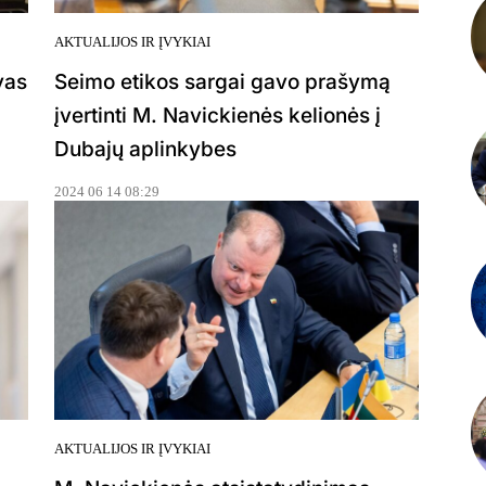
AKTUALIJOS IR ĮVYKIAI
vas
Seimo etikos sargai gavo prašymą
įvertinti M. Navickienės kelionės į
Dubajų aplinkybes
2024 06 14 08:29
AKTUALIJOS IR ĮVYKIAI