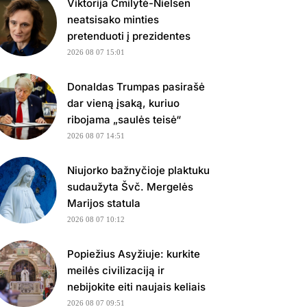
Viktorija Čmilytė-Nielsen
neatsisako minties
pretenduoti į prezidentes
2026 08 07 15:01
Donaldas Trumpas pasirašė
dar vieną įsaką, kuriuo
ribojama „saulės teisė“
2026 08 07 14:51
Niujorko bažnyčioje plaktuku
sudaužyta Švč. Mergelės
Marijos statula
2026 08 07 10:12
Popiežius Asyžiuje: kurkite
meilės civilizaciją ir
nebijokite eiti naujais keliais
2026 08 07 09:51