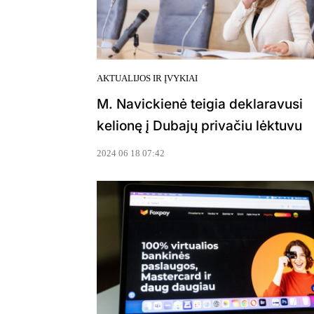
AKTUALIJOS IR ĮVYKIAI
M. Navickienė teigia deklaravusi
kelionę į Dubajų privačiu lėktuvu
2024 06 18 07:42