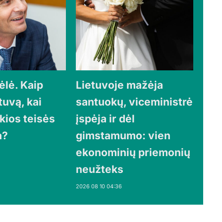
ėlė. Kaip
Lietuvoje mažėja
tuvą, kai
santuokų, viceministrė
okios teisės
įspėja ir dėl
a?
gimstamumo: vien
ekonominių priemonių
neužteks
2026 08 10 04:36