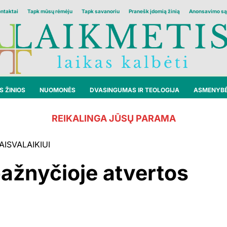
ontaktai
Tapk mūsų rėmėju
Tapk savanoriu
Pranešk įdomią žinią
Anonsavimo są
 ŽINIOS
NUOMONĖS
DVASINGUMAS IR TEOLOGIJA
ASMENYB
REIKALINGA JŪSŲ PARAMA
AISVALAIKIUI
bažnyčioje atvertos