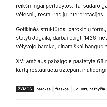
reikšmingai pertapytos. Tai sudaro gal
vėlesnių restauracijų interpretacijas.
Gotikinės struktūros, barokinių form
statyti Jogaila, darbai baigti 1426 me
vėlyvojo baroko, dinamiškai banguoja
XVI amžiaus pabaigoje pastatyta 68 
kartą restauruota užtepant ir atidengi
ŽYMOS
barokas
freskos
Šv. Jonų bažnyčia