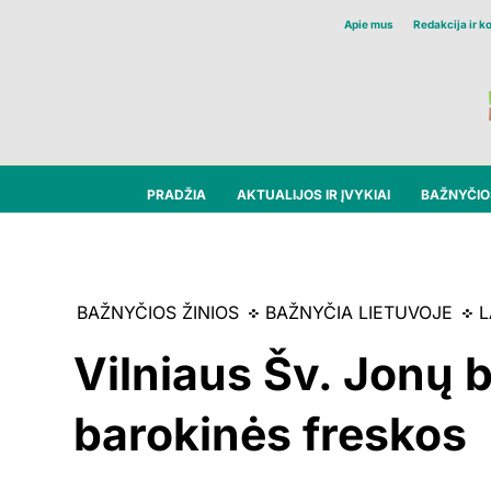
Apie mus
Redakcija ir k
PRADŽIA
AKTUALIJOS IR ĮVYKIAI
BAŽNYČIOS
BAŽNYČIOS ŽINIOS
BAŽNYČIA LIETUVOJE
L
Vilniaus Šv. Jonų 
barokinės freskos