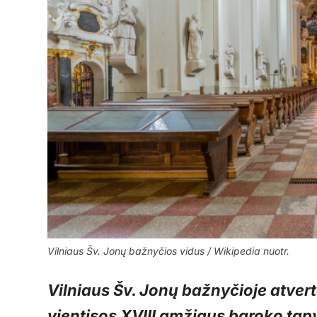
Vilniaus Šv. Jonų bažnyčios vidus / Wikipedia nuotr.
Vilniaus Šv. Jonų bažnyčioje atvert
vientisos XVIII amžiaus baroko tap