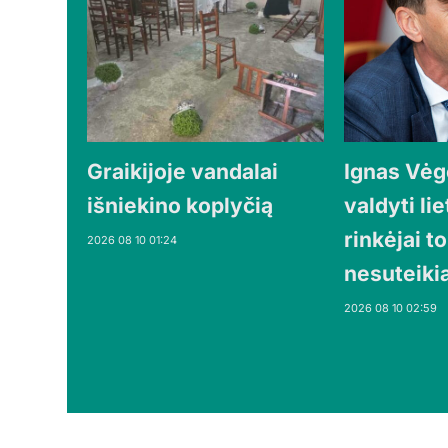
Graikijoje vandalai
Ignas Vėg
išniekino koplyčią
valdyti lie
rinkėjai t
2026 08 10 01:24
nesuteiki
2026 08 10 02:59