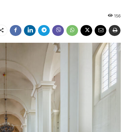
156
Dalintis