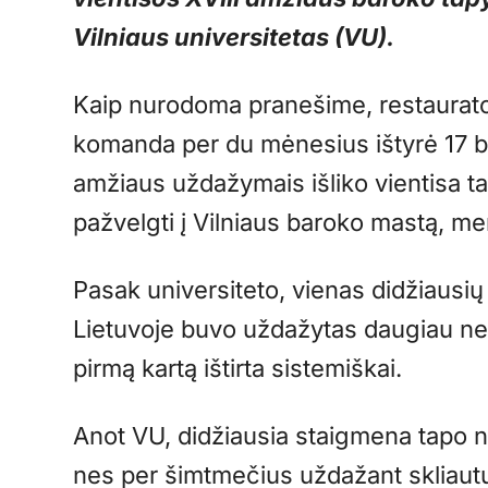
Vilniaus universitetas (VU).
Kaip nurodoma pranešime, restaurator
komanda per du mėnesius ištyrė 17 ba
amžiaus uždažymais išliko vientisa ta
pažvelgti į Vilniaus baroko mastą, m
Pasak universiteto, vienas didžiausi
Lietuvoje buvo uždažytas daugiau ne
pirmą kartą ištirta sistemiškai.
Anot VU, didžiausia staigmena tapo n
nes per šimtmečius uždažant skliaut