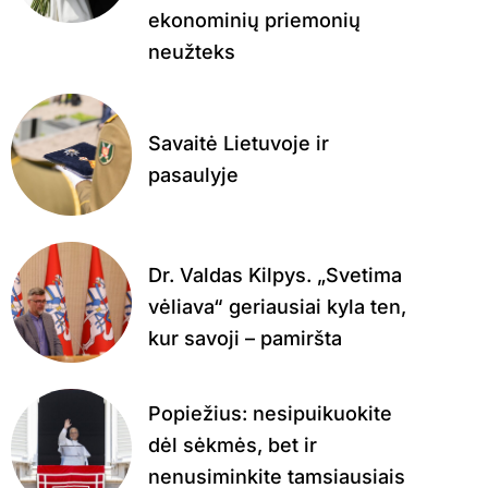
ekonominių priemonių
neužteks
Savaitė Lietuvoje ir
pasaulyje
Dr. Valdas Kilpys. „Svetima
vėliava“ geriausiai kyla ten,
kur savoji – pamiršta
Popiežius: nesipuikuokite
dėl sėkmės, bet ir
nenusiminkite tamsiausiais