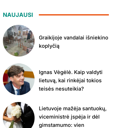
NAUJAUSI
Graikijoje vandalai išniekino
koplyčią
Ignas Vėgėlė. Kaip valdyti
lietuvą, kai rinkėjai tokios
teisės nesuteikia?
Lietuvoje mažėja santuokų,
viceministrė įspėja ir dėl
gimstamumo: vien