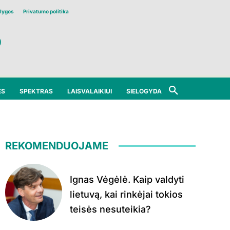
lygos
Privatumo politika
ĖS
SPEKTRAS
LAISVALAIKIUI
SIELOGYDA
REKOMENDUOJAME
Ignas Vėgėlė. Kaip valdyti
lietuvą, kai rinkėjai tokios
teisės nesuteikia?