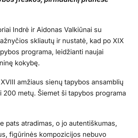
iai Indrė ir Aidonas Valkiūnai su
žnyčios skliautų ir nustatė, kad po XIX
pybos programa, leidžianti naujai
eninę kokybę.
ų XVIII amžiaus sienų tapybos ansamblių
i 200 metų. Šiemet ši tapybos programa
e pats atradimas, o jo autentiškumas,
us, figūrinės kompozicijos nebuvo