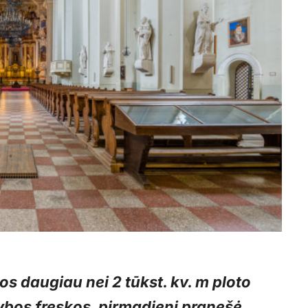
os daugiau nei 2 tūkst. kv. m ploto
ybos freskos, pirmadienį pranešė