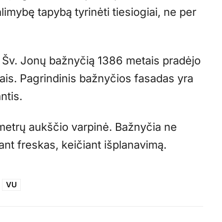
imybę tapybą tyrinėti tiesiogiai, ne per
ų Šv. Jonų bažnyčią 1386 metais pradėjo
tais. Pagrindinis bažnyčios fasadas yra
ntis.
metrų aukščio varpinė. Bažnyčia ne
ant freskas, keičiant išplanavimą.
VU