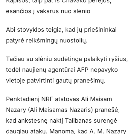
Kapisos, taip pat iš Chavako perėjos,
esančios į vakarus nuo slėnio
Abi stovyklos teigia, kad jų priešininkai
patyrė reikšmingų nuostolių.
Tačiau su slėniu sudėtinga palaikyti ryšius,
todėl naujienų agentūrai AFP nepavyko
vietoje patvirtinti gautų pranešimų.
Penktadienį NRF atstovas Ali Maisam
Nazary (Ali Maisamas Nazaris) pranešė,
kad ankstesnę naktį Talibanas surengė
daugiau atakų. Manoma, kad A. M. Nazary