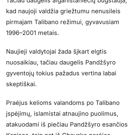
Tačiau daugelis afganistaniečių būgštauja,
kad naujoji valdžia griežtumu nenusileis
pirmajam Talibano režimui, gyvavusiam
1996–2001 metais.
Naujieji valdytojai žada šįkart elgtis
nuosaikiau, tačiau daugelis Pandžšyro
gyventojų tokius pažadus vertina labai
skeptiškai.
Praėjus kelioms valandoms po Talibano
įspėjimų, islamistai atnaujino puolimus,
atakuodami iš piečiau Pandžšyro esančios