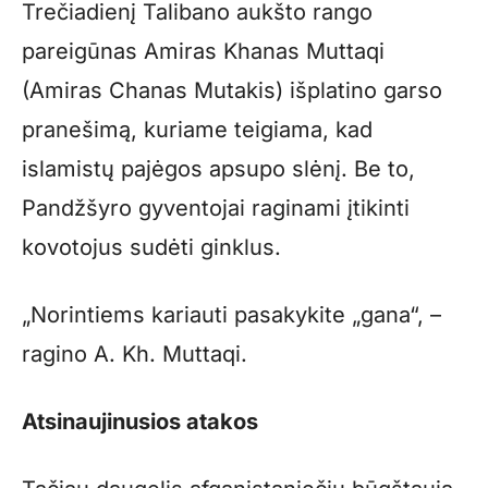
Trečiadienį Talibano aukšto rango
pareigūnas Amiras Khanas Muttaqi
(Amiras Chanas Mutakis) išplatino garso
pranešimą, kuriame teigiama, kad
islamistų pajėgos apsupo slėnį. Be to,
Pandžšyro gyventojai raginami įtikinti
kovotojus sudėti ginklus.
„Norintiems kariauti pasakykite „gana“, –
ragino A. Kh. Muttaqi.
Atsinaujinusios atakos