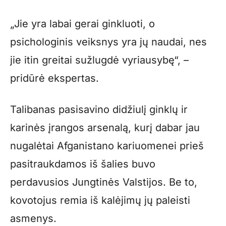
„Jie yra labai gerai ginkluoti, o
psichologinis veiksnys yra jų naudai, nes
jie itin greitai sužlugdė vyriausybę“, –
pridūrė ekspertas.
Talibanas pasisavino didžiulį ginklų ir
karinės įrangos arsenalą, kurį dabar jau
nugalėtai Afganistano kariuomenei prieš
pasitraukdamos iš šalies buvo
perdavusios Jungtinės Valstijos. Be to,
kovotojus remia iš kalėjimų jų paleisti
asmenys.