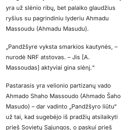
yra už slėnio ribų, bet palaiko glaudžius
ryšius su pagrindiniu lyderiu Ahmadu
Massoudu (Ahmadu Masudu).
„Pandžšyre vyksta smarkios kautynės, –
nurodė NRF atstovas. – Jis [A.
Massoudas] aktyviai gina slėnį.“
Pastarasis yra velionio partizanų vado
Ahmado Shaho Massoudo (Ahmado Šaho
Masudo) – dar vadinto „Pandžšyro liūtu“
už tai, kad sugebėjo iš pradžių atsilaikyti
prieš Sovietų Sąjungos, o paskui prieš