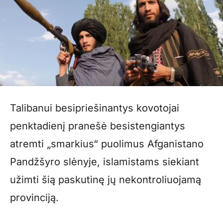
Talibanui besipriešinantys kovotojai
penktadienį pranešė besistengiantys
atremti „smarkius“ puolimus Afganistano
Pandžšyro slėnyje, islamistams siekiant
užimti šią paskutinę jų nekontroliuojamą
provinciją.